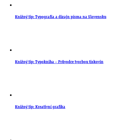
Knižný tip: Typografia a dizajn písma na Slovensku
Knižný tip: Typokniha – Průvodce tvorbou tiskovin
Knižný tip: Kreativní grafika