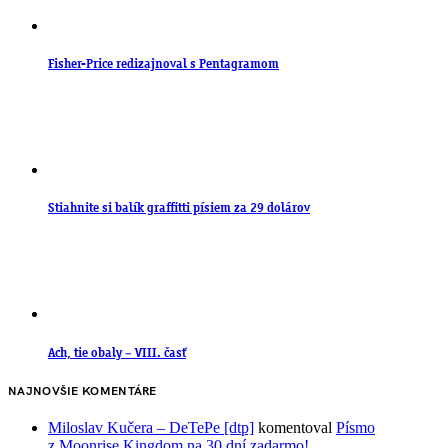
Fisher-Price redizajnoval s Pentagramom
Stiahnite si balík graffitti písiem za 29 dolárov
Ach, tie obaly – VIII. časť
NAJNOVŠIE KOMENTÁRE
Miloslav Kučera – DeTePe [dtp]
komentoval
Písmo
z Moonrise Kingdom na 30 dní zadarmo!