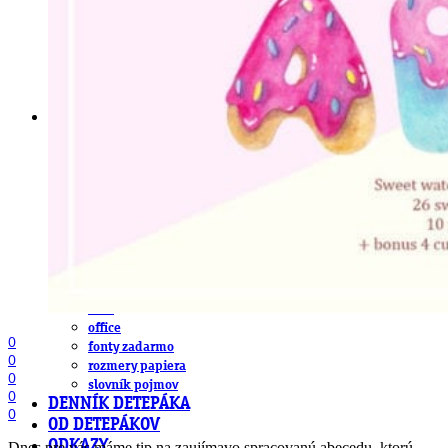
obludárium
video
pracovné ponuky
DeTePe [dtp]
ZÁKAZKY
FREE
NÁVODY
základy DTP
pre klientov
pdf, ps, acrobat, distiller
fonty, písmo, typografia
farby a color management návody
indesign
photoshop
illustrator
lightroom
OS X
office
0
fonty zadarmo
0
rozmery papiera
0
slovník pojmov
0
DENNÍK DETEPÁKA
0
OD DETEPÁKOV
ODKAZY
Dnes pre vás máme tip na zaujímavo spracovanú abecedu, ktorú