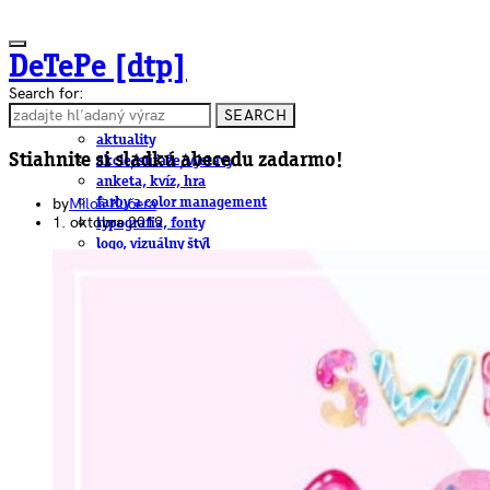
DeTePe [dtp]
Search for:
SEARCH
ČLÁNKY
aktuality
Stiahnite si sladkú abecedu zadarmo!
akcie/súťaže/výstavy
anketa, kvíz, hra
by
Miloš Kučera
farby a color management
1. októbra 2019
typografia, fonty
logo, vizuálny štýl
dtp
pre-press, print
obalový dizajn
papier
fotografia
knihy
web
3D
hardware
software, mobilné aplikácie
na stiahnutie