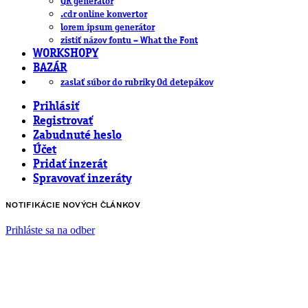
QR generátor
.cdr online konvertor
lorem ipsum generátor
zistiť názov fontu – What the Font
WORKSHOPY
BAZÁR
zaslať súbor do rubriky Od detepákov
Prihlásiť
Registrovať
Zabudnuté heslo
Účet
Pridať inzerát
Spravovať inzeráty
NOTIFIKÁCIE NOVÝCH ČLÁNKOV
Prihláste sa na odber