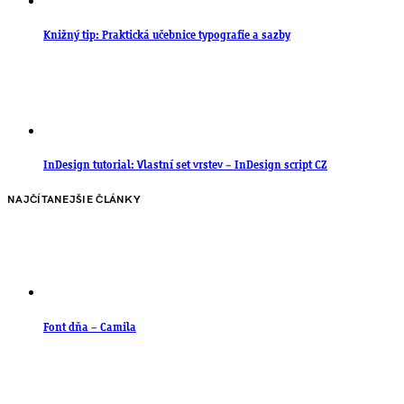
Knižný tip: Praktická učebnice typografie a sazby
InDesign tutorial: Vlastní set vrstev – InDesign script CZ
NAJČÍTANEJŠIE ČLÁNKY
Font dňa – Camila