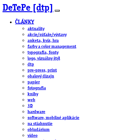
DeTePe [dtp]
ČLÁNKY
aktuality
akcie/súťaže/výstavy
anketa, kvíz, hra
farby a color management
typografia, fonty
logo, vizuálny štýl
dtp
pre-press, print
obalový dizajn
papier
fotografia
knihy
web
3D
hardware
software, mobilné aplikácie
na stiahnutie
obludárium
video