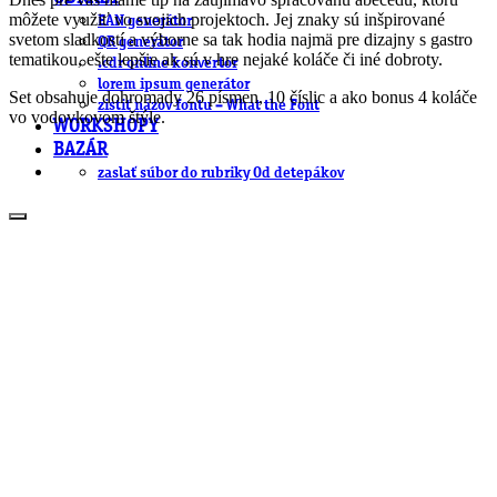
môžete využiť vo svojich projektoch. Jej znaky sú inšpirované
EAN generátor
svetom sladkostí a výborne sa tak hodia najmä pre dizajny s gastro
QR generátor
tematikou, ešte lepšie ak sú v hre nejaké koláče či iné dobroty.
.cdr online konvertor
lorem ipsum generátor
Set obsahuje dohromady 26 písmen, 10 číslic a ako bonus 4 koláče
zistiť názov fontu – What the Font
vo vodovkovom štýle.
WORKSHOPY
BAZÁR
zaslať súbor do rubriky Od detepákov