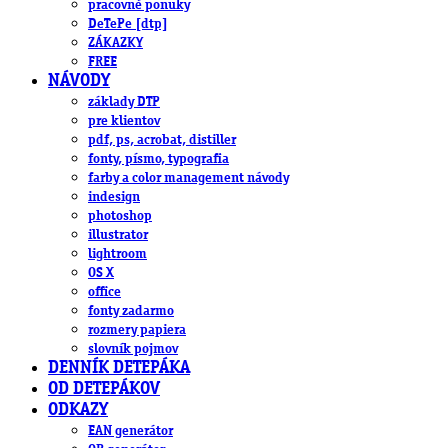
pracovné ponuky
DeTePe [dtp]
ZÁKAZKY
FREE
NÁVODY
základy DTP
pre klientov
pdf, ps, acrobat, distiller
fonty, písmo, typografia
farby a color management návody
indesign
photoshop
illustrator
lightroom
OS X
office
fonty zadarmo
rozmery papiera
slovník pojmov
DENNÍK DETEPÁKA
OD DETEPÁKOV
ODKAZY
EAN generátor