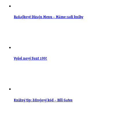
Raňajkové Dizajn Menu – Máme radi knihy
Vyšel nový Font 199!
Knižný tip: Zdrojový kód – Bill Gates