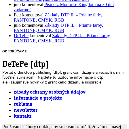
julo
komentoval
Písmo z Moonrise Kingdom na 30 dní
zadarmo!
Petr
komentoval
Základy DTP II. – Priame farby,
PANTONE, CMYK, RGB
julo
komentoval
Základy DTP II. – Priame farby,
PANTONE, CMYK, RGB
DeTePe
komentoval
Základy DTP II. – Priame farby,
PANTONE, CMYK, RGB
ODPORÚČAME
DeTePe [dtp]
Portál o desktop publishing [dtp], grafickom dizajne a veciach s nimi
[voľne] súvisiacimi. Nájdete tu užitočné informácie o dtp,
ale i zaujímavé novinky z grafického dizajnu a inšpirácie.
zásady ochrany osobných údajov
informácie o projekte
reklama
newsletter
kontakt
Používame súbory cookie, aby sme vám zaručili, že vám na našej