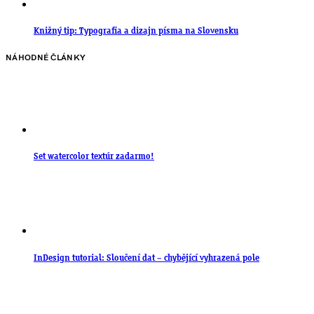
Knižný tip: Typografia a dizajn písma na Slovensku
NÁHODNÉ ČLÁNKY
Set watercolor textúr zadarmo!
InDesign tutorial: Sloučení dat – chybějící vyhrazená pole