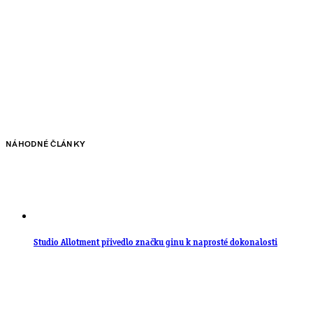
NÁHODNÉ ČLÁNKY
Studio Allotment přivedlo značku ginu k naprosté dokonalosti