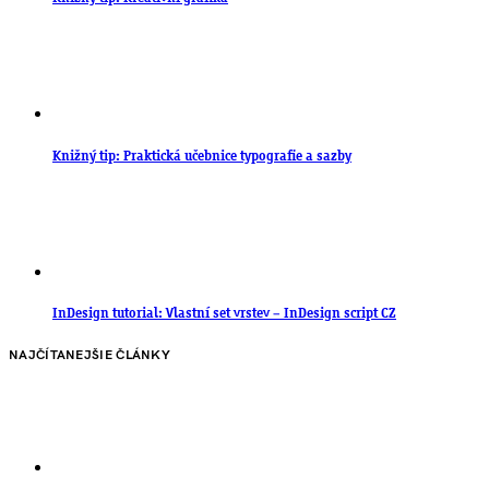
Knižný tip: Praktická učebnice typografie a sazby
InDesign tutorial: Vlastní set vrstev – InDesign script CZ
NAJČÍTANEJŠIE ČLÁNKY