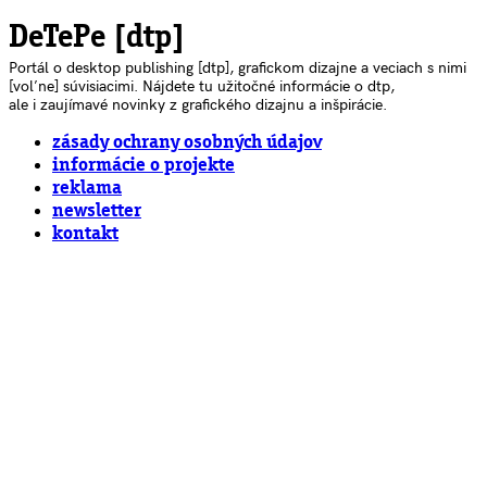
DeTePe [dtp]
Portál o desktop publishing [dtp], grafickom dizajne a veciach s nimi
[voľne] súvisiacimi. Nájdete tu užitočné informácie o dtp,
ale i zaujímavé novinky z grafického dizajnu a inšpirácie.
zásady ochrany osobných údajov
informácie o projekte
reklama
newsletter
kontakt