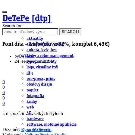
DeTePe [dtp]
Search for:
SEARCH
ČLÁNKY
aktuality
Font dňa – Lulo (zľava 82%, komplet 6,43€)
akcie/súťaže/výstavy
anketa, kvíz, hra
by
DeTePe
farby a color management
24. septembra 2014
typografia, fonty
logo, vizuálny štýl
dtp
pre-press, print
0
obalový dizajn
0
papier
0
fotografia
0
knihy
0
web
k dispozícii vo všetkých štýloch
3D
hardware
software, mobilné aplikácie
Dizajnér:
Ryan Martinson
na stiahnutie
Vydavateľ:
Yellow Design Studio