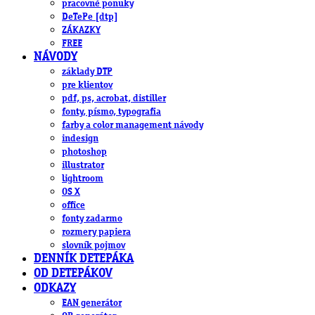
pracovné ponuky
DeTePe [dtp]
ZÁKAZKY
FREE
NÁVODY
základy DTP
pre klientov
pdf, ps, acrobat, distiller
fonty, písmo, typografia
farby a color management návody
indesign
photoshop
illustrator
lightroom
OS X
office
fonty zadarmo
rozmery papiera
slovník pojmov
DENNÍK DETEPÁKA
OD DETEPÁKOV
ODKAZY
EAN generátor