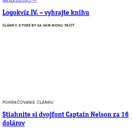
NÁSLEDUJÚCI —
Logokvíz IV. – vyhrajte knihu
ČLÁNKY, KTORÉ BY SA VÁM MOHLI PÁČIŤ
POKRAČOVANIE ČLÁNKU
Stiahnite si dvojfont Captain Nelson za 16
dolárov