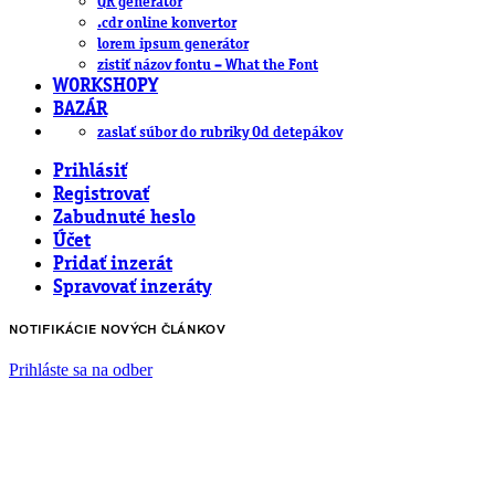
QR generátor
.cdr online konvertor
lorem ipsum generátor
zistiť názov fontu – What the Font
WORKSHOPY
BAZÁR
zaslať súbor do rubriky Od detepákov
Prihlásiť
Registrovať
Zabudnuté heslo
Účet
Pridať inzerát
Spravovať inzeráty
NOTIFIKÁCIE NOVÝCH ČLÁNKOV
Prihláste sa na odber