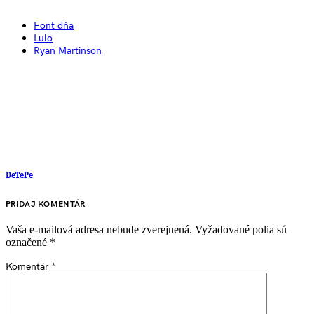
Font dňa
Lulo
Ryan Martinson
DeTePe
PRIDAJ KOMENTÁR
Vaša e-mailová adresa nebude zverejnená.
Vyžadované polia sú
označené
*
Komentár
*