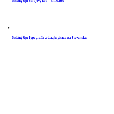
Knižný tip: Zdrojový kód – Bill Gates
Knižný tip: Typografia a dizajn písma na Slovensku