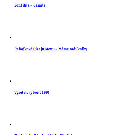
Font dňa – Camila
Raňajkové Dizajn Menu – Máme radi knihy
Vyšel nový Font 199!