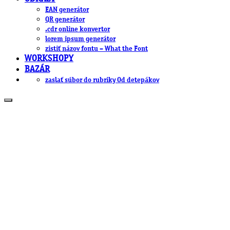
EAN generátor
QR generátor
.cdr online konvertor
lorem ipsum generátor
zistiť názov fontu – What the Font
WORKSHOPY
BAZÁR
zaslať súbor do rubriky Od detepákov