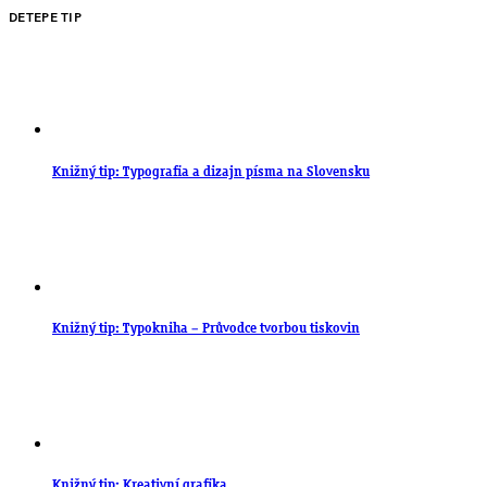
DETEPE TIP
Knižný tip: Typografia a dizajn písma na Slovensku
Knižný tip: Typokniha – Průvodce tvorbou tiskovin
Knižný tip: Kreativní grafika