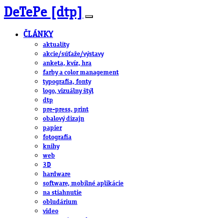
DeTePe [dtp]
ČLÁNKY
aktuality
akcie/súťaže/výstavy
anketa, kvíz, hra
farby a color management
typografia, fonty
logo, vizuálny štýl
dtp
pre-press, print
obalový dizajn
papier
fotografia
knihy
web
3D
hardware
software, mobilné aplikácie
na stiahnutie
obludárium
video