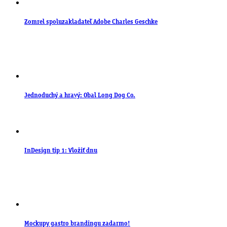
Zomrel spoluzakladateľ Adobe Charles Geschke
Jednoduchý a hravý: Obal Long Dog Co.
InDesign tip 1: Vložiť dnu
Mockupy gastro brandingu zadarmo!