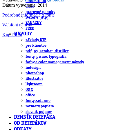
obludárium
Dátum vytvorenia: 2014
video
pracovné ponuky
Podrobné informácie o fonte
DeTePe [dtp]
ZÁKAZKY
Webfont náhľad
FREE
NÁVODY
Kúpiť font
základy DTP
pre klientov
pdf, ps, acrobat, distiller
fonty, písmo, typografia
farby a color management návody
indesign
photoshop
illustrator
lightroom
OS X
office
fonty zadarmo
rozmery papiera
slovník pojmov
DENNÍK DETEPÁKA
OD DETEPÁKOV
ODKAZY