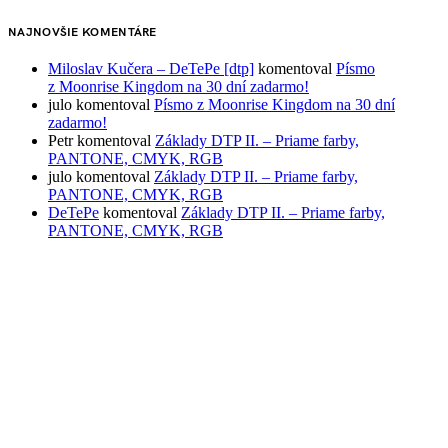
NAJNOVŠIE KOMENTÁRE
Miloslav Kučera – DeTePe [dtp]
komentoval
Písmo
z Moonrise Kingdom na 30 dní zadarmo!
julo
komentoval
Písmo z Moonrise Kingdom na 30 dní
zadarmo!
Petr
komentoval
Základy DTP II. – Priame farby,
PANTONE, CMYK, RGB
julo
komentoval
Základy DTP II. – Priame farby,
PANTONE, CMYK, RGB
DeTePe
komentoval
Základy DTP II. – Priame farby,
PANTONE, CMYK, RGB