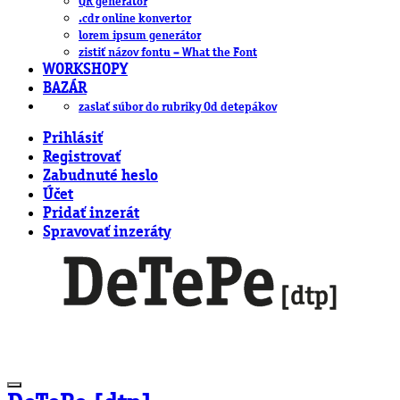
QR generátor
.cdr online konvertor
lorem ipsum generátor
zistiť názov fontu – What the Font
WORKSHOPY
BAZÁR
zaslať súbor do rubriky Od detepákov
Prihlásiť
Registrovať
Zabudnuté heslo
Účet
Pridať inzerát
Spravovať inzeráty