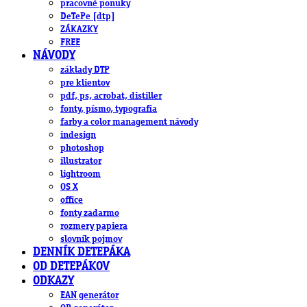
pracovné ponuky
DeTePe [dtp]
ZÁKAZKY
FREE
NÁVODY
základy DTP
pre klientov
pdf, ps, acrobat, distiller
fonty, písmo, typografia
farby a color management návody
indesign
photoshop
illustrator
lightroom
OS X
office
fonty zadarmo
rozmery papiera
slovník pojmov
DENNÍK DETEPÁKA
OD DETEPÁKOV
ODKAZY
EAN generátor