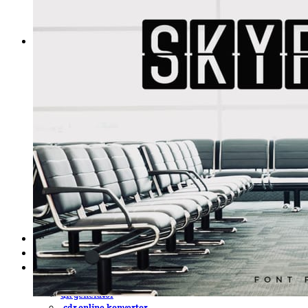
DeTePe [dtp]
ZÁKAZKY
FREE
NÁVODY
základy DTP
pre klientov
pdf, ps, acrobat, distiller
fonty, písmo, typografia
farby a color management návody
indesign
photoshop
illustrator
lightroom
OS X
office
fonty zadarmo
rozmery papiera
slovník pojmov
DENNÍK DETEPÁKA
OD DETEPÁKOV
ODKAZY
EAN generátor
QR generátor