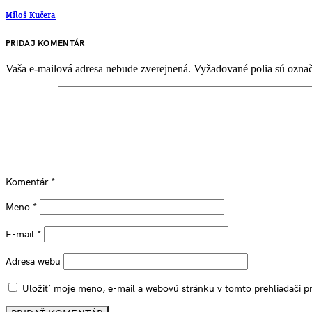
Miloš Kučera
PRIDAJ KOMENTÁR
Vaša e-mailová adresa nebude zverejnená.
Vyžadované polia sú ozna
Komentár
*
Meno
*
E-mail
*
Adresa webu
Uložiť moje meno, e-mail a webovú stránku v tomto prehliadači 