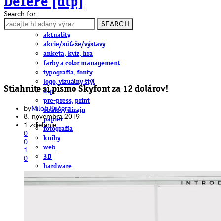
DeTePe [dtp]
Search for:
SEARCH
ČLÁNKY
aktuality
akcie/súťaže/výstavy
anketa, kvíz, hra
farby a color management
typografia, fonty
logo, vizuálny štýl
Stiahnite si písmo Skyfont za 12 dolárov!
dtp
pre-press, print
by
Miloš Kučera
obalový dizajn
8. novembra 2019
papier
1 zdielanie
fotografia
0
knihy
0
web
1
3D
0
hardware
software, mobilné aplikácie
na stiahnutie
obludárium
video
pracovné ponuky