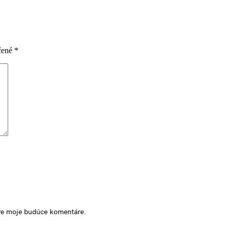
čené
*
pre moje budúce komentáre.