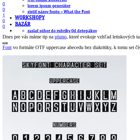
.cdr online konvertor
0
lorem ipsum generátor
0
zistiť názov fontu – What the Font
1
WORKSHOPY
0
BAZÁR
0
zaslať súbor do rubriky Od detepákov
Dnes pre vás máme tip na
písmo
, ktoré evokuje vzhľad letiskových t
Font
vo formáte OTF uppercase abecedu bez diakritiky, k tomu set čísl