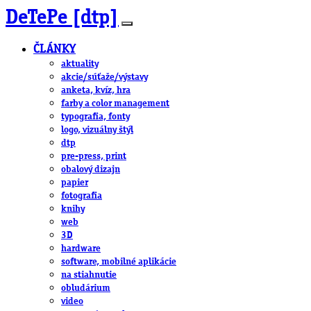
DeTePe [dtp]
ČLÁNKY
aktuality
akcie/súťaže/výstavy
anketa, kvíz, hra
farby a color management
typografia, fonty
logo, vizuálny štýl
dtp
pre-press, print
obalový dizajn
papier
fotografia
knihy
web
3D
hardware
software, mobilné aplikácie
na stiahnutie
obludárium
video