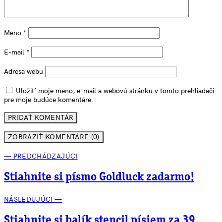
Meno
*
E-mail
*
Adresa webu
Uložiť moje meno, e-mail a webovú stránku v tomto prehliadači
pre moje budúce komentáre.
ZOBRAZIŤ KOMENTÁRE (0)
— PREDCHÁDZAJÚCI
Stiahnite si písmo Goldluck zadarmo!
NÁSLEDUJÚCI —
Stiahnite si balík stencil písiem za 39