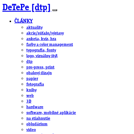
DeTePe [dtp]
ČLÁNKY
aktuality
akcie/súťaže/výstavy
anketa, kvíz, hra
farby a color management
typografia, fonty
logo, vizuálny štýl
dtp
pre-press, print
obalový dizajn
papier
fotografia
knihy
web
3D
hardware
software, mobilné aplikácie
na stiahnutie
obludárium
video