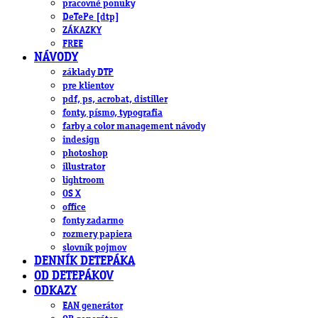
pracovné ponuky
DeTePe [dtp]
ZÁKAZKY
FREE
NÁVODY
základy DTP
pre klientov
pdf, ps, acrobat, distiller
fonty, písmo, typografia
farby a color management návody
indesign
photoshop
illustrator
lightroom
OS X
office
fonty zadarmo
rozmery papiera
slovník pojmov
DENNÍK DETEPÁKA
OD DETEPÁKOV
ODKAZY
EAN generátor