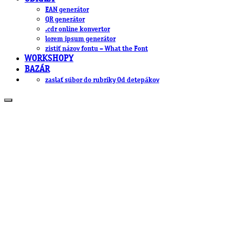
EAN generátor
QR generátor
.cdr online konvertor
lorem ipsum generátor
zistiť názov fontu – What the Font
WORKSHOPY
BAZÁR
zaslať súbor do rubriky Od detepákov