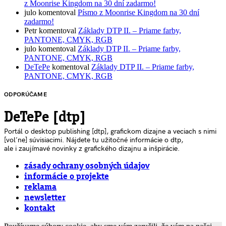
z Moonrise Kingdom na 30 dní zadarmo!
julo
komentoval
Písmo z Moonrise Kingdom na 30 dní
zadarmo!
Petr
komentoval
Základy DTP II. – Priame farby,
PANTONE, CMYK, RGB
julo
komentoval
Základy DTP II. – Priame farby,
PANTONE, CMYK, RGB
DeTePe
komentoval
Základy DTP II. – Priame farby,
PANTONE, CMYK, RGB
ODPORÚČAME
DeTePe [dtp]
Portál o desktop publishing [dtp], grafickom dizajne a veciach s nimi
[voľne] súvisiacimi. Nájdete tu užitočné informácie o dtp,
ale i zaujímavé novinky z grafického dizajnu a inšpirácie.
zásady ochrany osobných údajov
informácie o projekte
reklama
newsletter
kontakt