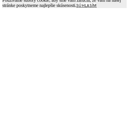
Používame súbory cookie, aby sme vám zaručili, že vám na našej
stránke poskytneme najlepšie skúsenosti.
SÚHLASÍM