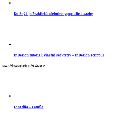
Knižný tip: Praktická učebnice typografie a sazby
InDesign tutorial: Vlastní set vrstev – InDesign script CZ
NAJČÍTANEJŠIE ČLÁNKY
Font dňa – Camila