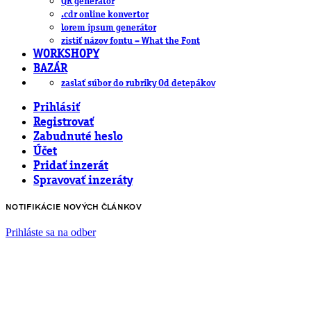
QR generátor
.cdr online konvertor
lorem ipsum generátor
zistiť názov fontu – What the Font
WORKSHOPY
BAZÁR
zaslať súbor do rubriky Od detepákov
Prihlásiť
Registrovať
Zabudnuté heslo
Účet
Pridať inzerát
Spravovať inzeráty
NOTIFIKÁCIE NOVÝCH ČLÁNKOV
Prihláste sa na odber