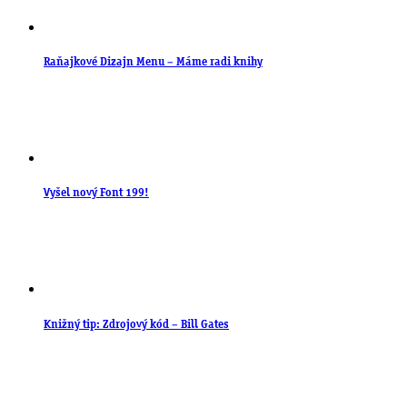
Raňajkové Dizajn Menu – Máme radi knihy
Vyšel nový Font 199!
Knižný tip: Zdrojový kód – Bill Gates