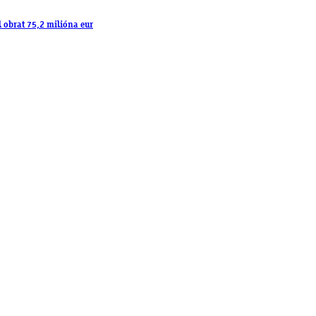
l obrat 75,2 milióna eur