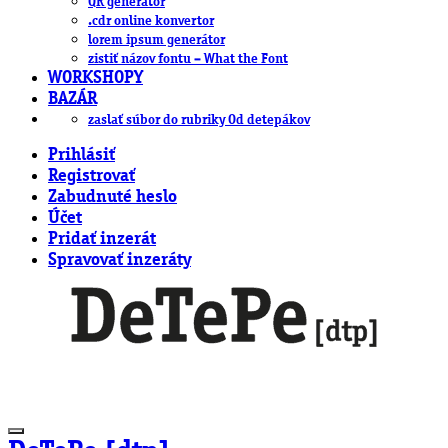
QR generátor
.cdr online konvertor
lorem ipsum generátor
zistiť názov fontu – What the Font
WORKSHOPY
BAZÁR
zaslať súbor do rubriky Od detepákov
Prihlásiť
Registrovať
Zabudnuté heslo
Účet
Pridať inzerát
Spravovať inzeráty