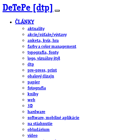
DeTePe [dtp]
ČLÁNKY
aktuality
akcie/súťaže/výstavy
anketa, kvíz, hra
farby a color management
typografia, fonty
logo, vizuálny štýl
dtp
pre-press, print
obalový dizajn
papier
fotografia
knihy
web
3D
hardware
software, mobilné aplikácie
na stiahnutie
obludárium
video