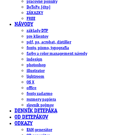
pracovné ponuky
DeTePe [dtp]
ZÁKAZKY
FREE
NÁVODY
základy DTP
pre klientov
pdf, ps, acrobat, distiller
fonty, písmo, typografia
farby a color management návody
indesign
photoshop
illustrator
lightroom
OS X
office
fonty zadarmo
rozmery papiera
slovník pojmov
DENNÍK DETEPÁKA
OD DETEPÁKOV
ODKAZY
EAN generátor