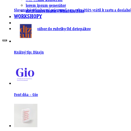
.cdr online konvertor
lorem ipsum generátor
Slovenský videoherný priemysel sa v roku 2025 vrátil k rastu a dosiaho
zistiť názov fontu – What the Font
WORKSHOPY
BAZÁR
zaslať súbor do rubriky Od detepákov
Knižný tip: Dizajn
Font dňa – Gio