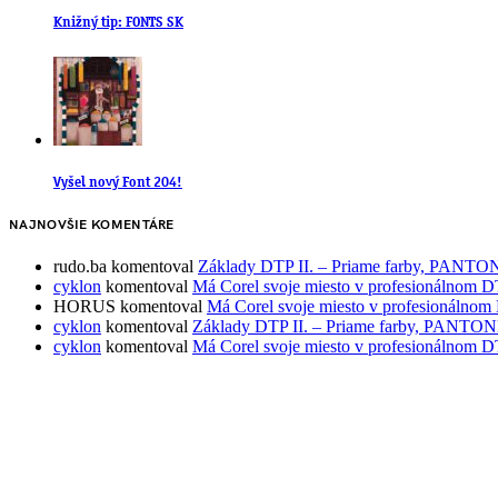
Knižný tip: FONTS SK
Vyšel nový Font 204!
NAJNOVŠIE KOMENTÁRE
rudo.ba
komentoval
Základy DTP II. – Priame farby, PAN
cyklon
komentoval
Má Corel svoje miesto v profesionálnom 
HORUS
komentoval
Má Corel svoje miesto v profesionálno
cyklon
komentoval
Základy DTP II. – Priame farby, PAN
cyklon
komentoval
Má Corel svoje miesto v profesionálnom 