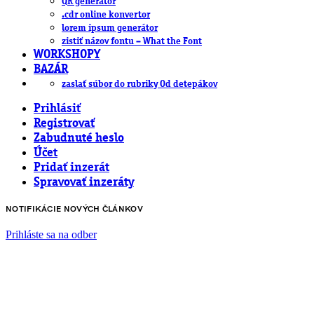
QR generátor
.cdr online konvertor
lorem ipsum generátor
zistiť názov fontu – What the Font
WORKSHOPY
BAZÁR
zaslať súbor do rubriky Od detepákov
Prihlásiť
Registrovať
Zabudnuté heslo
Účet
Pridať inzerát
Spravovať inzeráty
NOTIFIKÁCIE NOVÝCH ČLÁNKOV
Prihláste sa na odber