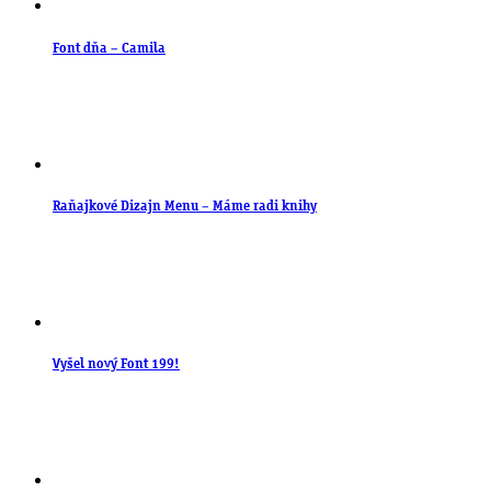
Font dňa – Camila
Raňajkové Dizajn Menu – Máme radi knihy
Vyšel nový Font 199!