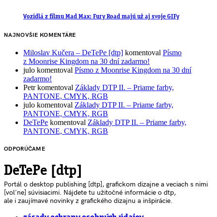
Vozidlá z filmu Mad Max: Fury Road majú už aj svoje GIFy
NAJNOVŠIE KOMENTÁRE
Miloslav Kučera – DeTePe [dtp]
komentoval
Písmo
z Moonrise Kingdom na 30 dní zadarmo!
julo
komentoval
Písmo z Moonrise Kingdom na 30 dní
zadarmo!
Petr
komentoval
Základy DTP II. – Priame farby,
PANTONE, CMYK, RGB
julo
komentoval
Základy DTP II. – Priame farby,
PANTONE, CMYK, RGB
DeTePe
komentoval
Základy DTP II. – Priame farby,
PANTONE, CMYK, RGB
ODPORÚČAME
DeTePe [dtp]
Portál o desktop publishing [dtp], grafickom dizajne a veciach s nimi
[voľne] súvisiacimi. Nájdete tu užitočné informácie o dtp,
ale i zaujímavé novinky z grafického dizajnu a inšpirácie.