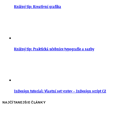
Knižný tip: Kreativní grafika
Knižný tip: Praktická učebnice typografie a sazby
InDesign tutorial: Vlastní set vrstev – InDesign script CZ
NAJČÍTANEJŠIE ČLÁNKY