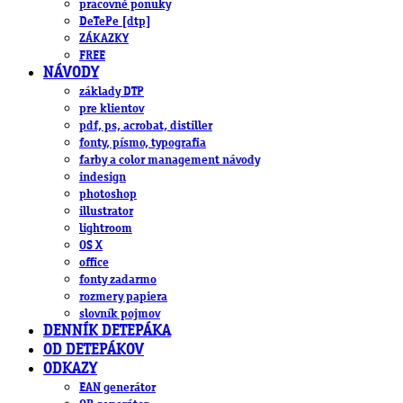
pracovné ponuky
DeTePe [dtp]
ZÁKAZKY
FREE
NÁVODY
základy DTP
pre klientov
pdf, ps, acrobat, distiller
fonty, písmo, typografia
farby a color management návody
indesign
photoshop
illustrator
lightroom
OS X
office
fonty zadarmo
rozmery papiera
slovník pojmov
DENNÍK DETEPÁKA
OD DETEPÁKOV
ODKAZY
EAN generátor