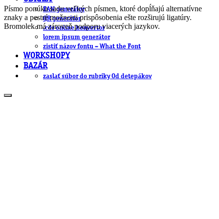
Písmo ponúka sadu veľkých písmen, ktoré dopĺňajú alternatívne
EAN generátor
znaky a pestré možnosti prispôsobenia ešte rozširujú ligatúry.
QR generátor
Bromolek má zároveň podporu viacerých jazykov.
.cdr online konvertor
lorem ipsum generátor
zistiť názov fontu – What the Font
WORKSHOPY
BAZÁR
zaslať súbor do rubriky Od detepákov