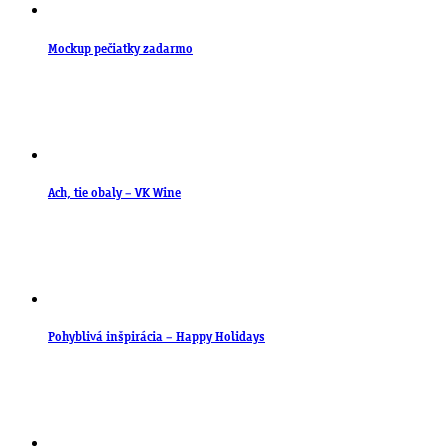
Mockup pečiatky zadarmo
Ach, tie obaly – VK Wine
Pohyblivá inšpirácia – Happy Holidays