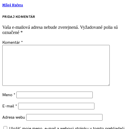
Miloš Kučera
PRIDAJ KOMENTÁR
Vaša e-mailová adresa nebude zverejnená.
Vyžadované polia sú
označené
*
Komentár
*
Meno
*
E-mail
*
Adresa webu
Uložiť moje meno, e-mail a webovú stránku v tomto prehliadači