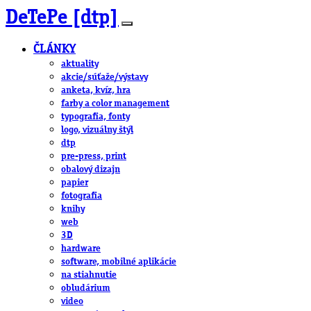
DeTePe [dtp]
ČLÁNKY
aktuality
akcie/súťaže/výstavy
anketa, kvíz, hra
farby a color management
typografia, fonty
logo, vizuálny štýl
dtp
pre-press, print
obalový dizajn
papier
fotografia
knihy
web
3D
hardware
software, mobilné aplikácie
na stiahnutie
obludárium
video