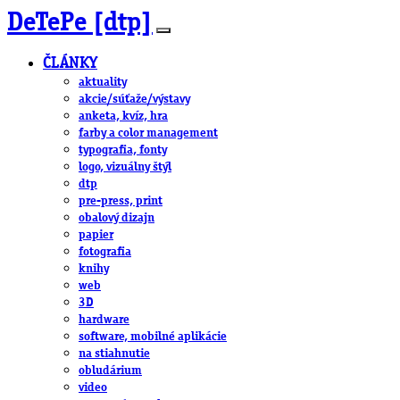
DeTePe [dtp]
ČLÁNKY
aktuality
akcie/súťaže/výstavy
anketa, kvíz, hra
farby a color management
typografia, fonty
logo, vizuálny štýl
dtp
pre-press, print
obalový dizajn
papier
fotografia
knihy
web
3D
hardware
software, mobilné aplikácie
na stiahnutie
obludárium
video