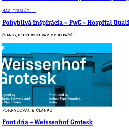
NÁSLEDUJÚCI —
Pohyblivá inšpirácia – PwC – Hospital Quali
ČLÁNKY, KTORÉ BY SA VÁM MOHLI PÁČIŤ
POKRAČOVANIE ČLÁNKU
Font dňa – Weissenhof Grotesk