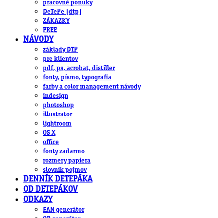
pracovné ponuky
DeTePe [dtp]
ZÁKAZKY
FREE
NÁVODY
základy DTP
pre klientov
pdf, ps, acrobat, distiller
fonty, písmo, typografia
farby a color management návody
indesign
photoshop
illustrator
lightroom
OS X
office
fonty zadarmo
rozmery papiera
slovník pojmov
DENNÍK DETEPÁKA
OD DETEPÁKOV
ODKAZY
EAN generátor