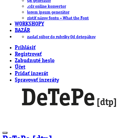
QR generátor
.cdr online konvertor
lorem ipsum generátor
zistiť názov fontu – What the Font
WORKSHOPY
BAZÁR
zaslať súbor do rubriky Od detepákov
Prihlásiť
Registrovať
Zabudnuté heslo
Účet
Pridať inzerát
Spravovať inzeráty