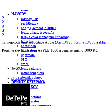
DeTePe [dtp]
ZÁKAZKY
FREE
NÁVODY
0
základy DTP
0
pre klientov
0
pdf, ps, acrobat, distiller
0
fonty, písmo, typografia
0
farby a color management návody
indesign
Tři nejprodávanější počítače Apple (
Air 13/128
,
Retina 13/256
a
iMac
photoshop
Použijte slevový kupón APPLE-1000 a cena se sníží o 1000 Kč.
illustrator
lightroom
OS X
office
TAGS:
fonty zadarmo
rozmery papiera
slovník pojmov
dtpobchod.cz
DENNÍK DETEPÁKA
OD DETEPÁKOV
ODKAZY
EAN generátor
QR generátor