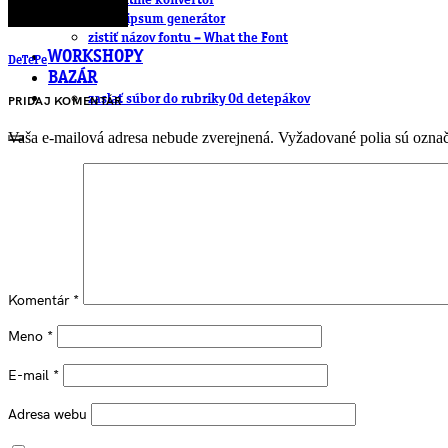
.cdr online konvertor
lorem ipsum generátor
zistiť názov fontu – What the Font
WORKSHOPY
DeTePe
BAZÁR
zaslať súbor do rubriky Od detepákov
PRIDAJ KOMENTÁR
Vaša e-mailová adresa nebude zverejnená.
Vyžadované polia sú ozna
Komentár
*
Meno
*
E-mail
*
Adresa webu