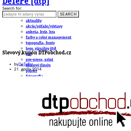
DeTePe [dtp]
Search for:
SEARCH
ČLÁNKY
aktuality
akcie/súťaže/výstavy
anketa, kvíz, hra
farby a color management
typografia, fonty
logo, vizuálny štýl
Slevový kupón DTPobchod.cz
dtp
pre-press, print
by
DeTePe
obalový dizajn
21. apríla 2014
papier
fotografia
knihy
web
3D
hardware
software, mobilné aplikácie
na stiahnutie
obludárium
video
pracovné ponuky