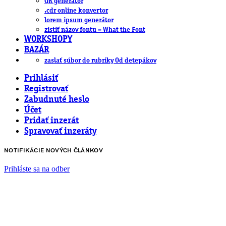
QR generátor
.cdr online konvertor
lorem ipsum generátor
zistiť názov fontu – What the Font
WORKSHOPY
BAZÁR
zaslať súbor do rubriky Od detepákov
Prihlásiť
Registrovať
Zabudnuté heslo
Účet
Pridať inzerát
Spravovať inzeráty
NOTIFIKÁCIE NOVÝCH ČLÁNKOV
Prihláste sa na odber