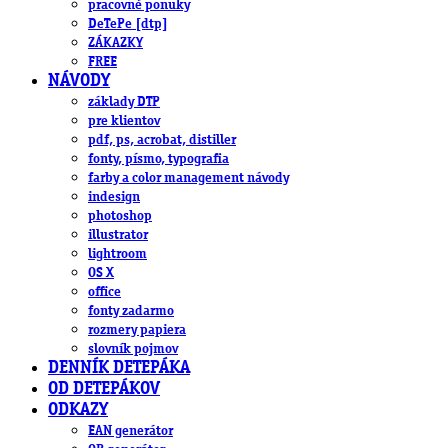
pracovné ponuky
DeTePe [dtp]
ZÁKAZKY
FREE
NÁVODY
základy DTP
pre klientov
pdf, ps, acrobat, distiller
fonty, písmo, typografia
farby a color management návody
indesign
photoshop
illustrator
lightroom
OS X
office
fonty zadarmo
rozmery papiera
slovník pojmov
DENNÍK DETEPÁKA
OD DETEPÁKOV
ODKAZY
EAN generátor