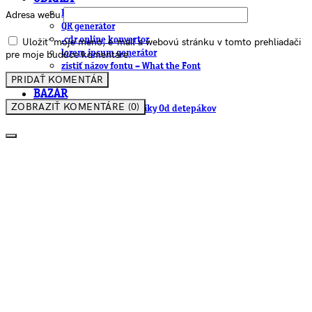
EAN generátor
Adresa webu
QR generátor
.cdr online konvertor
Uložiť moje meno, e-mail a webovú stránku v tomto prehliadači
lorem ipsum generátor
pre moje budúce komentáre.
zistiť názov fontu – What the Font
WORKSHOPY
BAZÁR
ZOBRAZIŤ KOMENTÁRE (0)
zaslať súbor do rubriky Od detepákov