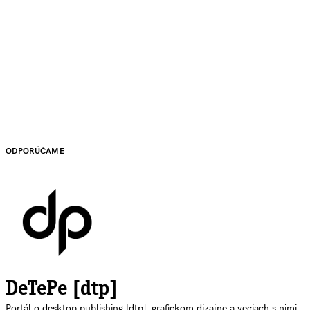
ODPORÚČAME
DeTePe [dtp]
Portál o desktop publishing [dtp], grafickom dizajne a veciach s nimi