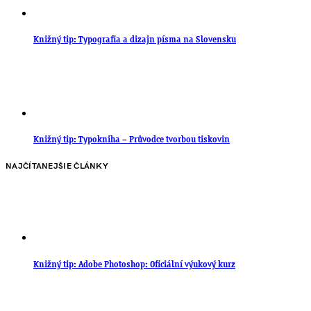
Knižný tip: Typografia a dizajn písma na Slovensku
Knižný tip: Typokniha – Průvodce tvorbou tiskovin
NAJČÍTANEJŠIE ČLÁNKY
Knižný tip: Adobe Photoshop: Oficiální výukový kurz