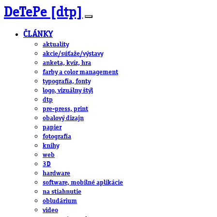
DeTePe [dtp]
ČLÁNKY
aktuality
akcie/súťaže/výstavy
anketa, kvíz, hra
farby a color management
typografia, fonty
logo, vizuálny štýl
dtp
pre-press, print
obalový dizajn
papier
fotografia
knihy
web
3D
hardware
software, mobilné aplikácie
na stiahnutie
obludárium
video