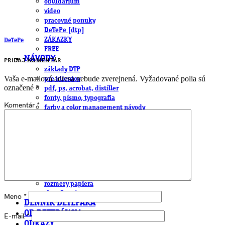
obludárium
video
pracovné ponuky
DeTePe [dtp]
ZÁKAZKY
DeTePe
FREE
NÁVODY
PRIDAJ KOMENTÁR
základy DTP
Vaša e-mailová adresa nebude zverejnená.
Vyžadované polia sú
pre klientov
označené
*
pdf, ps, acrobat, distiller
fonty, písmo, typografia
Komentár
*
farby a color management návody
indesign
photoshop
illustrator
lightroom
OS X
office
fonty zadarmo
rozmery papiera
slovník pojmov
Meno
*
DENNÍK DETEPÁKA
OD DETEPÁKOV
E-mail
*
ODKAZY