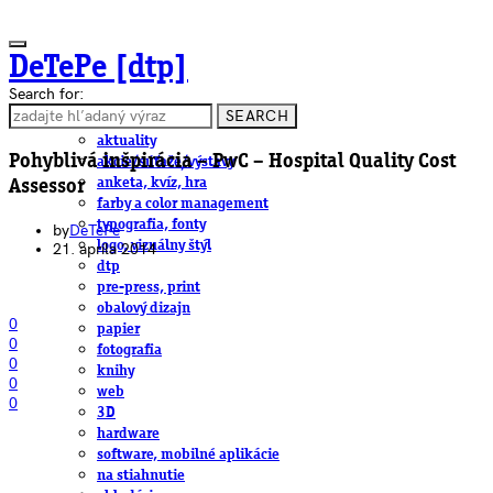
DeTePe [dtp]
Search for:
SEARCH
ČLÁNKY
aktuality
Pohyblivá inšpirácia – PwC – Hospital Quality Cost
akcie/súťaže/výstavy
anketa, kvíz, hra
Assessor
farby a color management
typografia, fonty
by
DeTePe
logo, vizuálny štýl
21. apríla 2014
dtp
pre-press, print
obalový dizajn
0
papier
0
fotografia
0
knihy
0
web
0
3D
hardware
software, mobilné aplikácie
na stiahnutie