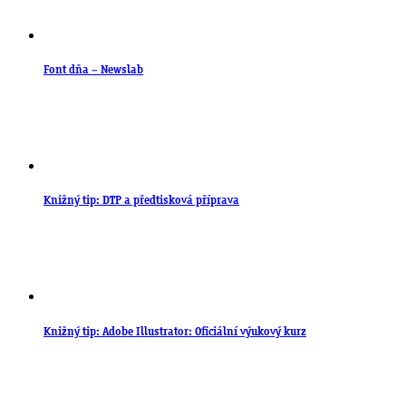
Font dňa – Newslab
Knižný tip: DTP a předtisková příprava
Knižný tip: Adobe Illustrator: Oficiální výukový kurz