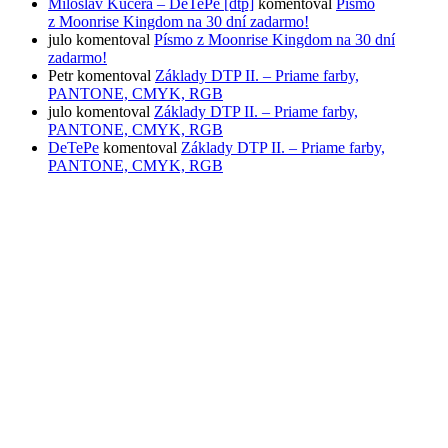
Miloslav Kučera – DeTePe [dtp]
komentoval
Písmo
z Moonrise Kingdom na 30 dní zadarmo!
julo
komentoval
Písmo z Moonrise Kingdom na 30 dní
zadarmo!
Petr
komentoval
Základy DTP II. – Priame farby,
PANTONE, CMYK, RGB
julo
komentoval
Základy DTP II. – Priame farby,
PANTONE, CMYK, RGB
DeTePe
komentoval
Základy DTP II. – Priame farby,
PANTONE, CMYK, RGB