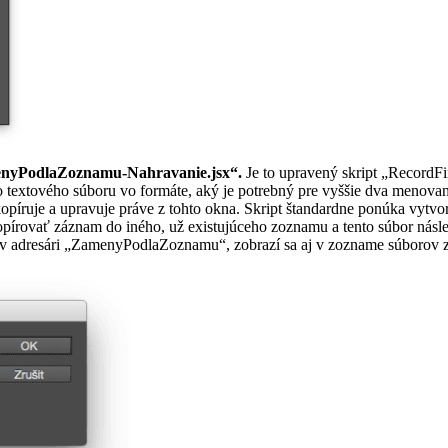
menyPodlaZoznamu-Nahravanie.jsx“.
Je to upravený skript „RecordF
o textového súboru vo formáte, aký je potrebný pre vyššie dva menova
 kopíruje a upravuje práve z tohto okna. Skript štandardne ponúka vy
rovať záznam do iného, už existujúceho zoznamu a tento súbor násle
áte v adresári „ZamenyPodlaZoznamu“, zobrazí sa aj v zozname súborov 