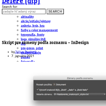
DeTePe [dtp]
Search for:
SEARCH
ČLÁNKY
aktuality
akcie/súťaže/výstavy
anketa, kvíz, hra
farby a color management
typografia, fonty
logo, vizuálny štýl
Skript pre zámeny podľa zoznamu – InDesign
dtp
pre-press, print
by
Július Pastierik
obalový dizajn
7. januára 2021
papier
fotografia
knihy
web
3D
hardware
software, mobilné aplikácie
na stiahnutie
obludárium
video
pracovné ponuky