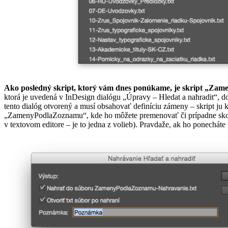
Ako posledný skript, ktorý vám dnes ponúkame, je skript „Za
ktorá je uvedená v InDesign dialógu „Úpravy – Hledat a nahradit“, d
tento dialóg otvorený a musí obsahovať definíciu zámeny – skript ju
„ZamenyPodlaZoznamu“, kde ho môžete premenovať či prípadne skopí
v textovom editore – je to jedna z volieb). Pravdaže, ak ho ponech