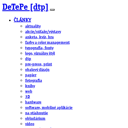
DeTePe [dtp]
ČLÁNKY
aktuality
akcie/súťaže/výstavy
anketa, kvíz, hra
farby a color management
typografia, fonty
logo, vizuálny štýl
dtp
pre-press, print
obalový dizajn
papier
fotografia
knihy
web
3D
hardware
software, mobilné aplikácie
na stiahnutie
obludárium
video