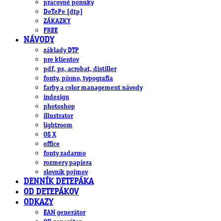
pracovné ponuky
DeTePe [dtp]
ZÁKAZKY
FREE
NÁVODY
základy DTP
pre klientov
pdf, ps, acrobat, distiller
fonty, písmo, typografia
farby a color management návody
indesign
photoshop
illustrator
lightroom
OS X
office
fonty zadarmo
rozmery papiera
slovník pojmov
DENNÍK DETEPÁKA
OD DETEPÁKOV
ODKAZY
EAN generátor