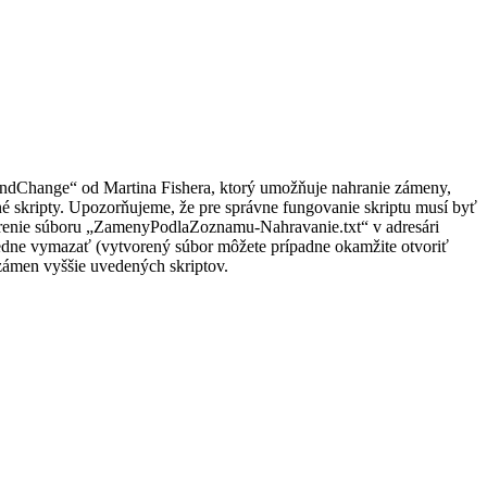
indChange“ od Martina Fishera, ktorý umožňuje nahranie zámeny,
né skripty. Upozorňujeme, že pre správne fungovanie skriptu musí byť
tvorenie súboru „ZamenyPodlaZoznamu-Nahravanie.txt“ v adresári
dne vymazať (vytvorený súbor môžete prípadne okamžite otvoriť
zámen vyššie uvedených skriptov.