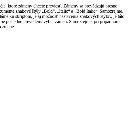
čiť, ktoré zámeny chcete previesť. Zámeny sa prevádzajú presne
umente znakové štýly „Bold“, „Italic“ a „Bold Italic“. Samozrejme,
ladáme ku skriptom, je aj možnosť nastavenia znakových štýlov, je táto
úkne posledne prevedený výber zámen. Samozrejme, pri prípadnom
o zmene.