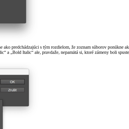
 ako predchádzajúci s tým rozdielom, že zoznam súborov ponúkne ako
c“ a „Bold Italic“ ale, pravdaže, nepamätá si, ktoré zámeny boli spust