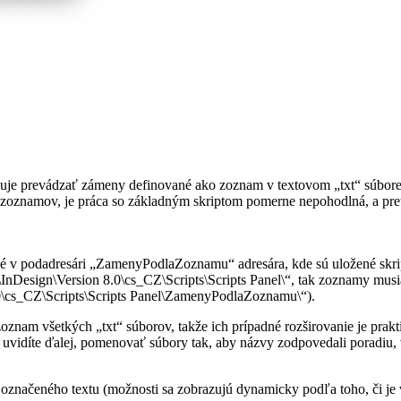
ňuje prevádzať zámeny definované ako zoznam v textovom „txt“ súbor
oznamov, je práca so základným skriptom pomerne nepohodlná, a preto 
é v podadresári „ZamenyPodlaZoznamu“ adresára, kde sú uložené skrip
\InDesign\Version 8.0\cs_CZ\Scripts\Scripts Panel\“, tak zoznamy musi
\cs_CZ\Scripts\Scripts Panel\ZamenyPodlaZoznamu\“).
am všetkých „txt“ súborov, takže ich prípadné rozširovanie je prakti
uvidíte ďalej, pomenovať súbory tak, aby názvy zodpovedali poradiu, 
značeného textu (možnosti sa zobrazujú dynamicky podľa toho, či je 