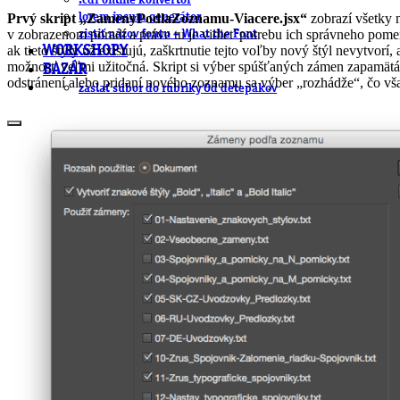
.cdr online konvertor
lorem ipsum generátor
Prvý skript „ZamenyPodlaZoznamu-Viacere.jsx“
zobrazí všetky 
v zobrazenom poradí a práve tu je vidieť potrebu ich správneho pome
zistiť názov fontu – What the Font
ak tieto štýly už existujú, zaškrtnutie tejto voľby nový štýl nevytvor
WORKSHOPY
možnosť veľmi užitočná. Skript si výber spúšťaných zámen zapamät
BAZÁR
odstránení alebo pridaní nového zoznamu sa výber „rozhádže“, čo vša
zaslať súbor do rubriky Od detepákov