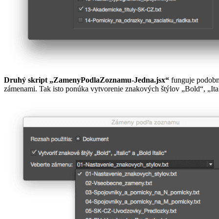
Druhý skript „ZamenyPodlaZoznamu-Jedna.jsx“
funguje podobne
zámenami. Tak isto ponúka vytvorenie znakových štýlov „Bold“, „Itali