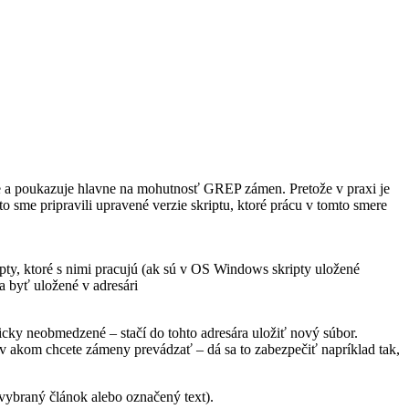
e a poukazuje hlavne na mohutnosť GREP zámen. Pretože v praxi je
sme pripravili upravené verzie skriptu, ktoré prácu v tomto smere
ty, ktoré s nimi pracujú (ak sú v OS Windows skripty uložené
a byť uložené v adresári
cky neobmedzené – stačí do tohto adresára uložiť nový súbor.
v akom chcete zámeny prevádzať – dá sa to zabezpečiť napríklad tak,
vybraný článok alebo označený text).