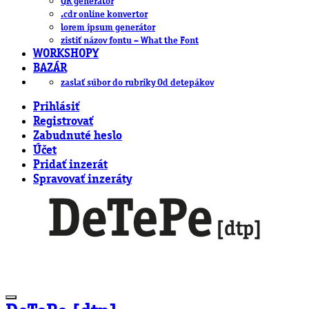
QR generátor
.cdr online konvertor
lorem ipsum generátor
zistiť názov fontu – What the Font
WORKSHOPY
BAZÁR
zaslať súbor do rubriky Od detepákov
Prihlásiť
Registrovať
Zabudnuté heslo
Účet
Pridať inzerát
Spravovať inzeráty