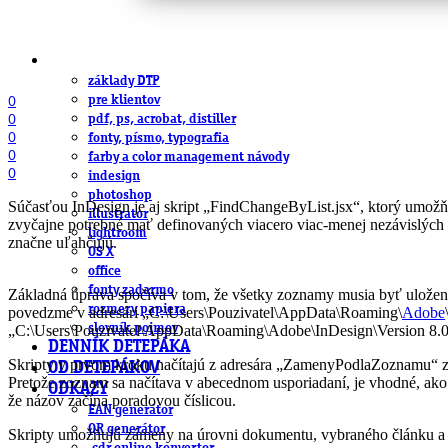
DeTePe [dtp]
ZÁKAZKY
FREE
NÁVODY
základy DTP
pre klientov
0
0
pdf, ps, acrobat, distiller
0
fonty, písmo, typografia
0
farby a color management návody
0
indesign
photoshop
Súčasťou InDesign je aj skript „FindChangeByList.jsx“, ktorý umož
illustrator
zvyčajne potrebné mať definovaných viacero viac-menej nezávislých z
lightroom
značne uľahčujú.
OS X
office
fonty zadarmo
Základná úprava spočíva v tom, že všetky zoznamy musia byť uložen
rozmery papiera
povedzme v adresári „C:\Users\Pouzivatel\AppData\Roaming\
Adobe
slovník pojmov
„C:\Users\Pouzivatel\AppData\Roaming\Adobe\InDesign\Version 8.0
DENNÍK DETEPÁKA
Skripty v prvom kroku načítajú z adresára „ZamenyPodlaZoznamu“ zozn
OD DETEPÁKOV
Pretože zoznam sa načítava v abecednom usporiadaní, je vhodné, ako 
ODKAZY
že názov začína poradovou číslicou.
EAN generátor
QR generátor
Skripty umožňujú zámeny na úrovni dokumentu, vybraného článku a o