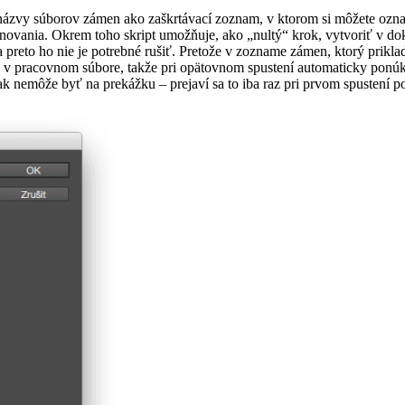
názvy súborov zámen ako zaškrtávací zoznam, v ktorom si môžete ozna
novania. Okrem toho skript umožňuje, ako „nultý“ krok, vytvoriť v dok
í, a preto ho nie je potrebné rušiť. Pretože v zozname zámen, ktorý prik
á v pracovnom súbore, takže pri opätovnom spustení automaticky pon
k nemôže byť na prekážku – prejaví sa to iba raz pri prvom spustení p