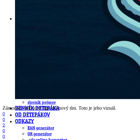
DeTePe [dtp]
ZÁKAZKY
FREE
NÁVODY
základy DTP
pre klientov
pdf, ps, acrobat, distiller
fonty, písmo, typografia
farby a color management návody
indesign
photoshop
illustrator
lightroom
OS X
office
fonty zadarmo
rozmery papiera
slovník pojmov
Zámorská hokejová liga má nový tím. Toto je jeho vizuál.
DENNÍK DETEPÁKA
0
OD DETEPÁKOV
0
ODKAZY
2
EAN generátor
0
QR generátor
0