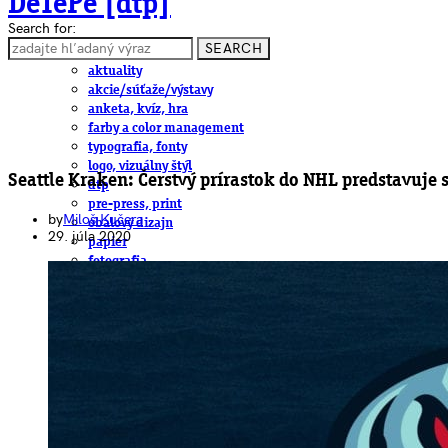
DeTePe [dtp]
Search for:
SEARCH
ČLÁNKY
aktuality
akcie/súťaže/výstavy
anketa, kvíz, hra
farby a color management
typografia, fonty
logo, vizuálny štýl
Seattle Kraken: Čerstvý prírastok do NHL predstavuje 
dtp
pre-press, print
by
Miloš Kučera
obalový dizajn
29. júla 2020
papier
fotografia
knihy
web
3D
hardware
software, mobilné aplikácie
na stiahnutie
obludárium
video
pracovné ponuky