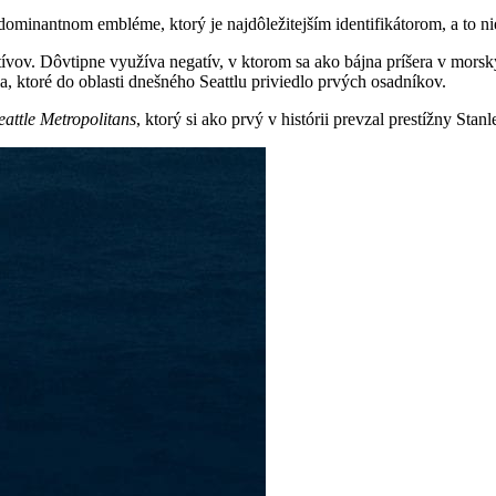
ominantnom embléme, ktorý je najdôležitejším identifikátorom, a to ni
vov. Dôvtipne využíva negatív, v ktorom sa ako bájna príšera v morský
, ktoré do oblasti dnešného Seattlu priviedlo prvých osadníkov.
eattle
Metropolitans
, ktorý si ako prvý v histórii prevzal prestížny Sta