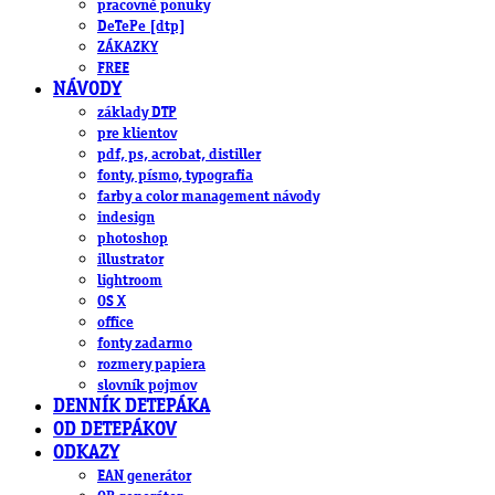
pracovné ponuky
DeTePe [dtp]
ZÁKAZKY
FREE
NÁVODY
základy DTP
pre klientov
pdf, ps, acrobat, distiller
fonty, písmo, typografia
farby a color management návody
indesign
photoshop
illustrator
lightroom
OS X
office
fonty zadarmo
rozmery papiera
slovník pojmov
DENNÍK DETEPÁKA
OD DETEPÁKOV
ODKAZY
EAN generátor