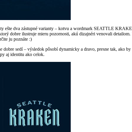
ntity ešte dva zástupné varianty – kotvu a wordmark SEATTLE KRAKEN
ktorý dobre ilustruje mieru pozornosti, akú dizajnéri venovali detailom
určite ju poznáte :)
éme dobre sedí – výsledok pôsobí dynamicky a dravo, presne tak, ako b
 aj identitu ako celok.