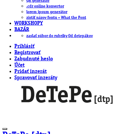
QR generátor
.cdr online konvertor
lorem ipsum generátor
zistiť názov fontu – What the Font
WORKSHOPY
BAZÁR
zaslať súbor do rubriky Od detepákov
Prihlásiť
Registrovať
Zabudnuté heslo
Účet
Pridať inzerát
Spravovať inzeráty