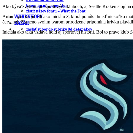
.cdr online konvertor
lorem ipsum generátor
Ako býva zvykom pri športových kluboch, aj Seattle Kraken stojí na d
zistiť názov fontu – What the Font
Autori symbol poňali ako iniciálu
S
, ktorá ponúka hneď niekoľko motí
WORKSHOPY
červenej. Písmeno svojim tvarom prirodzene pripomína krivku plavidla
BAZÁR
zaslať súbor do rubriky Od detepákov
Iniciála ako taká vzdáva hold aj športovej histórii. Bol to práve klub
S