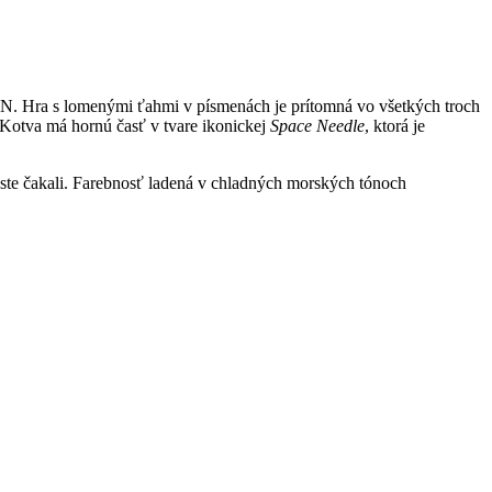
. Hra s lomenými ťahmi v písmenách je prítomná vo všetkých troch
. Kotva má hornú časť v tvare ikonickej
Space
Needle
, ktorá je
y ste čakali. Farebnosť ladená v chladných morských tónoch