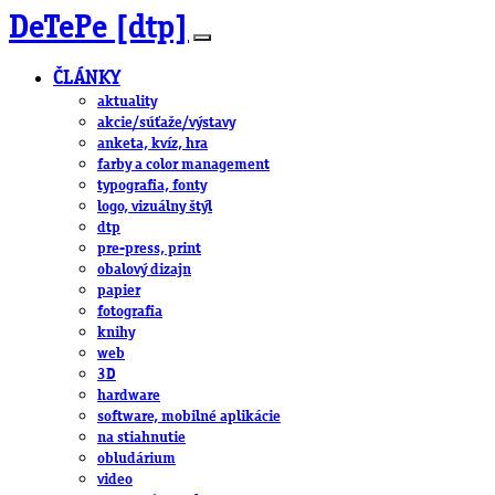
DeTePe [dtp]
ČLÁNKY
aktuality
akcie/súťaže/výstavy
anketa, kvíz, hra
farby a color management
typografia, fonty
logo, vizuálny štýl
dtp
pre-press, print
obalový dizajn
papier
fotografia
knihy
web
3D
hardware
software, mobilné aplikácie
na stiahnutie
obludárium
video