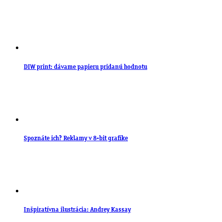
DIW print: dávame papieru pridanú hodnotu
Spoznáte ich? Reklamy v 8-bit grafike
Inšpiratívna ilustrácia: Andrey Kassay