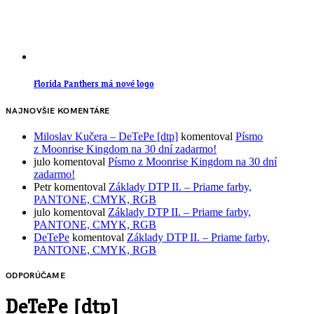
Florida Panthers má nové logo
NAJNOVŠIE KOMENTÁRE
Miloslav Kučera – DeTePe [dtp]
komentoval
Písmo
z Moonrise Kingdom na 30 dní zadarmo!
julo
komentoval
Písmo z Moonrise Kingdom na 30 dní
zadarmo!
Petr
komentoval
Základy DTP II. – Priame farby,
PANTONE, CMYK, RGB
julo
komentoval
Základy DTP II. – Priame farby,
PANTONE, CMYK, RGB
DeTePe
komentoval
Základy DTP II. – Priame farby,
PANTONE, CMYK, RGB
ODPORÚČAME
DeTePe [dtp]