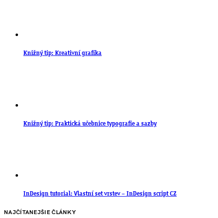
Knižný tip: Kreativní grafika
Knižný tip: Praktická učebnice typografie a sazby
InDesign tutorial: Vlastní set vrstev – InDesign script CZ
NAJČÍTANEJŠIE ČLÁNKY