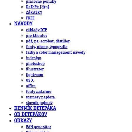
pracovné ponuky
DeTePe [dtp]
ZÁKAZKY
FREE
NÁVODY
základy DTP
pre klientov
pdf, ps, acrobat, distiller
fonty, písmo, typografia
farby a color management návody
indesign
photoshop
illustrator
lightroom
OS X
office
fonty zadarmo
rozmery papiera
slovník pojmov
DENNÍK DETEPÁKA
OD DETEPÁKOV
ODKAZY
EAN generátor