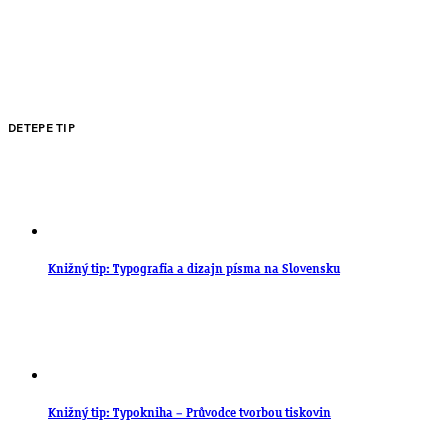
DETEPE TIP
Knižný tip: Typografia a dizajn písma na Slovensku
Knižný tip: Typokniha – Průvodce tvorbou tiskovin