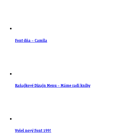
Font dňa – Camila
Raňajkové Dizajn Menu – Máme radi knihy
Vyšel nový Font 199!