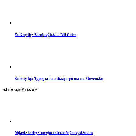
Knižný tip: Zdrojový kód – Bill Gates
Knižný tip: Typografia a dizajn písma na Slovensku
NÁHODNÉ ČLÁNKY
Objavte farby s novým referenčným systémom