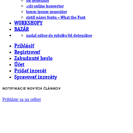
QR generátor
.cdr online konvertor
lorem ipsum generátor
zistiť názov fontu – What the Font
WORKSHOPY
BAZÁR
zaslať súbor do rubriky Od detepákov
Prihlásiť
Registrovať
Zabudnuté heslo
Účet
Pridať inzerát
Spravovať inzeráty
NOTIFIKÁCIE NOVÝCH ČLÁNKOV
Prihláste sa na odber