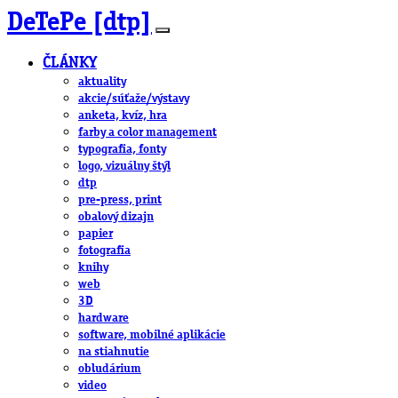
DeTePe [dtp]
ČLÁNKY
aktuality
akcie/súťaže/výstavy
anketa, kvíz, hra
farby a color management
typografia, fonty
logo, vizuálny štýl
dtp
pre-press, print
obalový dizajn
papier
fotografia
knihy
web
3D
hardware
software, mobilné aplikácie
na stiahnutie
obludárium
video