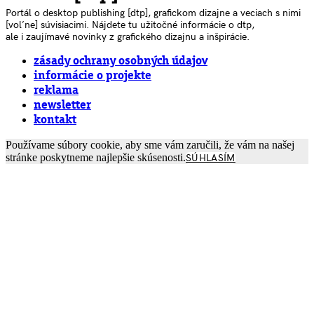
Portál o desktop publishing [dtp], grafickom dizajne a veciach s nimi
[voľne] súvisiacimi. Nájdete tu užitočné informácie o dtp,
ale i zaujímavé novinky z grafického dizajnu a inšpirácie.
zásady ochrany osobných údajov
informácie o projekte
reklama
newsletter
kontakt
Používame súbory cookie, aby sme vám zaručili, že vám na našej
stránke poskytneme najlepšie skúsenosti.
SÚHLASÍM