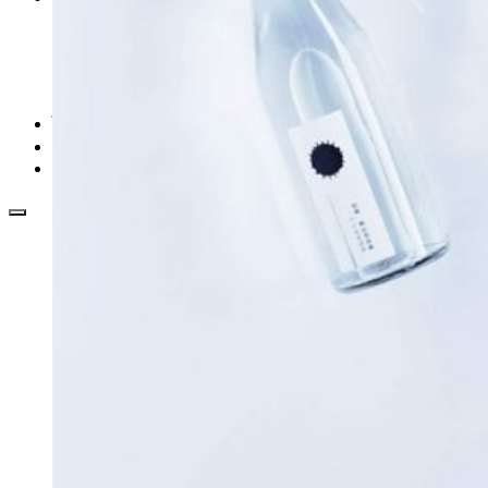
EAN generátor
QR generátor
.cdr online konvertor
lorem ipsum generátor
zistiť názov fontu – What the Font
WORKSHOPY
BAZÁR
zaslať súbor do rubriky Od detepákov