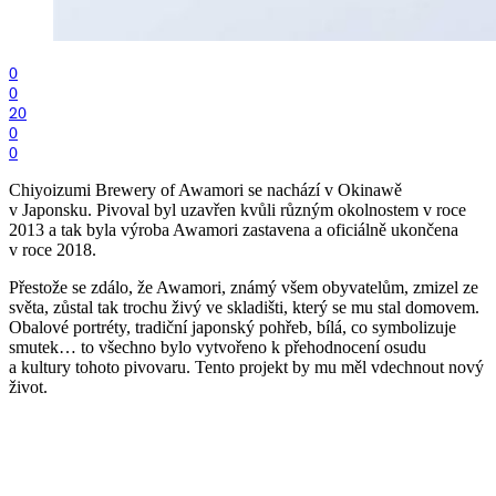
0
0
20
0
0
Chiyoizumi Brewery of Awamori se nachází v Okinawě
v Japonsku. Pivoval byl uzavřen kvůli různým okolnostem v roce
2013 a tak byla výroba Awamori zastavena a oficiálně ukončena
v roce 2018.
Přestože se zdálo, že Awamori, známý všem obyvatelům, zmizel ze
světa, zůstal tak trochu živý ve skladišti, který se mu stal domovem.
Obalové portréty, tradiční japonský pohřeb, bílá, co symbolizuje
smutek… to všechno bylo vytvořeno k přehodnocení osudu
a kultury tohoto pivovaru. Tento projekt by mu měl vdechnout nový
život.