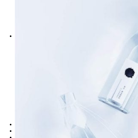
obludárium
video
pracovné ponuky
DeTePe [dtp]
ZÁKAZKY
FREE
NÁVODY
základy DTP
pre klientov
pdf, ps, acrobat, distiller
fonty, písmo, typografia
farby a color management návody
indesign
photoshop
illustrator
lightroom
OS X
office
fonty zadarmo
rozmery papiera
slovník pojmov
DENNÍK DETEPÁKA
OD DETEPÁKOV
ODKAZY