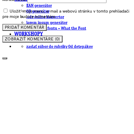
EAN generátor
Uložiť moje meno, e-mail a webovú stránku v tomto prehliadači
QR generátor
pre moje budúce komentáre.
.cdr online konvertor
lorem ipsum generátor
zistiť názov fontu – What the Font
WORKSHOPY
ZOBRAZIŤ KOMENTÁRE (0)
BAZÁR
zaslať súbor do rubriky Od detepákov