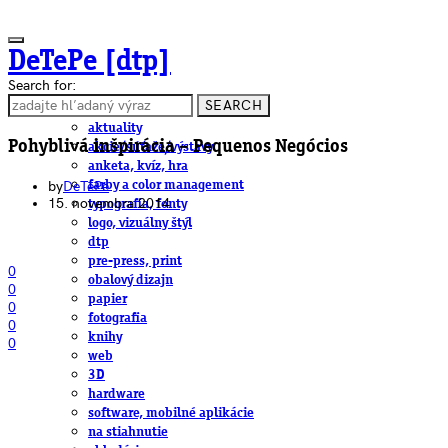
DeTePe [dtp]
Search for:
SEARCH
ČLÁNKY
aktuality
Pohyblivá inšpirácia – Pequenos Negócios
akcie/súťaže/výstavy
anketa, kvíz, hra
by
DeTePe
farby a color management
15. novembra 2014
typografia, fonty
logo, vizuálny štýl
dtp
pre-press, print
0
obalový dizajn
0
papier
0
fotografia
0
knihy
0
web
3D
hardware
software, mobilné aplikácie
na stiahnutie