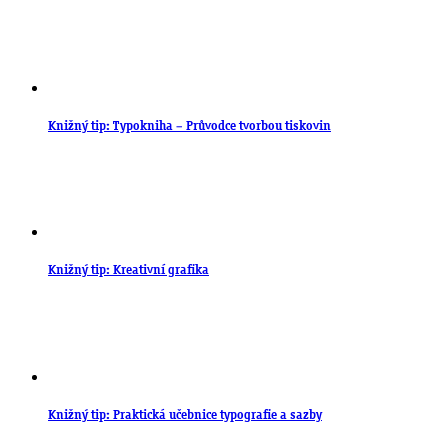
Knižný tip: Typokniha – Průvodce tvorbou tiskovin
Knižný tip: Kreativní grafika
Knižný tip: Praktická učebnice typografie a sazby