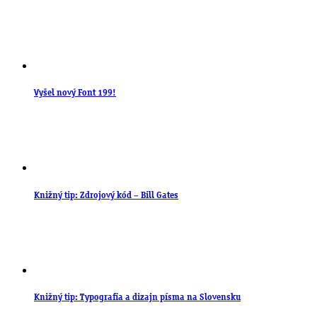
Vyšel nový Font 199!
Knižný tip: Zdrojový kód – Bill Gates
Knižný tip: Typografia a dizajn písma na Slovensku