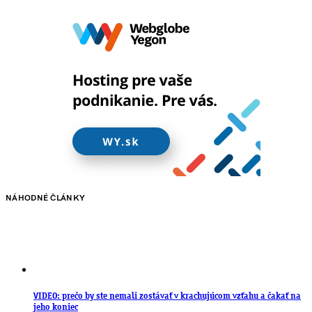
NÁHODNÉ ČLÁNKY
VIDEO: prečo by ste nemali zostávať v krachujúcom vzťahu a čakať na
jeho koniec