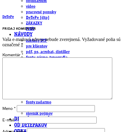
obludárium
video
pracovné ponuky
DeTePe
DeTePe [dtp]
ZÁKAZKY
PRIDAJ KOMENTÁR
FREE
NÁVODY
Vaša e-mailová adresa nebude zverejnená.
Vyžadované polia sú
základy DTP
označené
*
pre klientov
pdf, ps, acrobat, distiller
Komentár
*
fonty, písmo, typografia
farby a color management návody
indesign
photoshop
illustrator
lightroom
OS X
office
fonty zadarmo
rozmery papiera
Meno
*
slovník pojmov
DENNÍK DETEPÁKA
E-mail
*
OD DETEPÁKOV
Adresa webu
ODKAZY