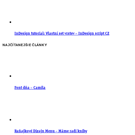
InDesign tutorial: Vlastní set vrstev – InDesign script CZ
NAJČÍTANEJŠIE ČLÁNKY
Font dňa – Camila
Raňajkové Dizajn Menu – Máme radi knihy