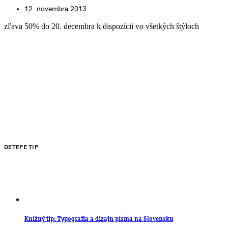
12. novembra 2013
zľava 50% do 20. decembra k dispozícii vo všetkých štýloch
DETEPE TIP
Knižný tip: Typografia a dizajn písma na Slovensku