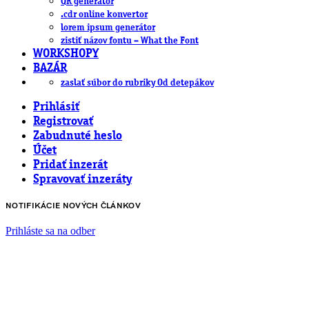
QR generátor
.cdr online konvertor
lorem ipsum generátor
zistiť názov fontu – What the Font
WORKSHOPY
BAZÁR
zaslať súbor do rubriky Od detepákov
Prihlásiť
Registrovať
Zabudnuté heslo
Účet
Pridať inzerát
Spravovať inzeráty
NOTIFIKÁCIE NOVÝCH ČLÁNKOV
Prihláste sa na odber