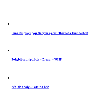
Luna Display spojí Macy už aj cez Ethernet a Thunderbolt
Pohyblivá inšpirácia – Dream – WCFF
Ach, tie obaly – Camino želé