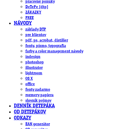
pracovné ponuky
DeTePe [dtp]
ZÁKAZKY
FREE
NÁVODY
základy DTP
pre klientov
pdf, ps, acrobat, distiller
fonty, písmo, typografia
farby a color management návody
indesign
photoshop
illustrator
lightroom
OS X
office
fonty zadarmo
rozmery papiera
slovník pojmov
DENNÍK DETEPÁKA
OD DETEPÁKOV
ODKAZY
EAN generátor