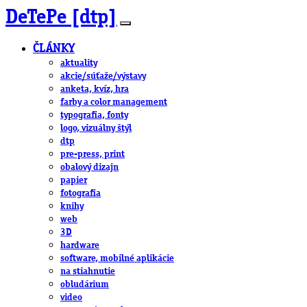
DeTePe [dtp]
ČLÁNKY
aktuality
akcie/súťaže/výstavy
anketa, kvíz, hra
farby a color management
typografia, fonty
logo, vizuálny štýl
dtp
pre-press, print
obalový dizajn
papier
fotografia
knihy
web
3D
hardware
software, mobilné aplikácie
na stiahnutie
obludárium
video