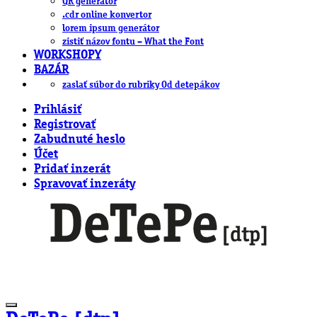
QR generátor
.cdr online konvertor
lorem ipsum generátor
zistiť názov fontu – What the Font
WORKSHOPY
BAZÁR
zaslať súbor do rubriky Od detepákov
Prihlásiť
Registrovať
Zabudnuté heslo
Účet
Pridať inzerát
Spravovať inzeráty