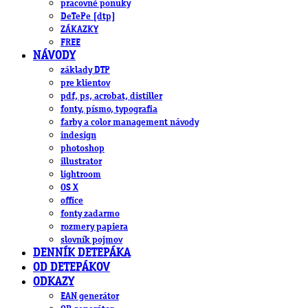
pracovné ponuky
DeTePe [dtp]
ZÁKAZKY
FREE
NÁVODY
základy DTP
pre klientov
pdf, ps, acrobat, distiller
fonty, písmo, typografia
farby a color management návody
indesign
photoshop
illustrator
lightroom
OS X
office
fonty zadarmo
rozmery papiera
slovník pojmov
DENNÍK DETEPÁKA
OD DETEPÁKOV
ODKAZY
EAN generátor