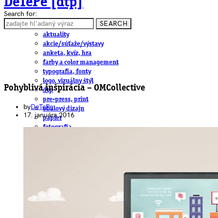
DeTePe [dtp]
Search for:
SEARCH
ČLÁNKY
aktuality
akcie/súťaže/výstavy
anketa, kvíz, hra
farby a color management
typografia, fonty
logo, vizuálny štýl
Pohyblivá inšpirácia – OMCollective
dtp
pre-press, print
by
DeTePe
obalový dizajn
17. januára 2016
papier
fotografia
knihy
web
3D
hardware
software, mobilné aplikácie
na stiahnutie
obludárium
video
pracovné ponuky