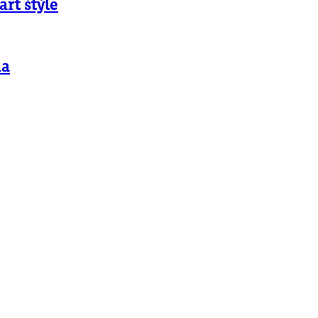
art štýle
ma