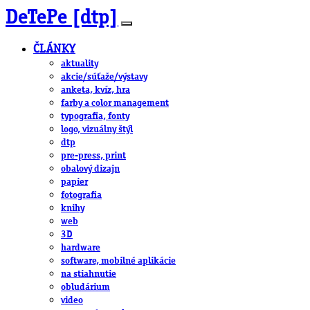
DeTePe [dtp]
ČLÁNKY
aktuality
akcie/súťaže/výstavy
anketa, kvíz, hra
farby a color management
typografia, fonty
logo, vizuálny štýl
dtp
pre-press, print
obalový dizajn
papier
fotografia
knihy
web
3D
hardware
software, mobilné aplikácie
na stiahnutie
obludárium
video