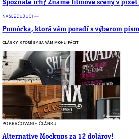
Spoznáte ich? Známe filmové scény v pixel 
NÁSLEDUJÚCI —
Pomôcka, ktorá vám poradí s výberom pís
ČLÁNKY, KTORÉ BY SA VÁM MOHLI PÁČIŤ
POKRAČOVANIE ČLÁNKU
Alternative Mockups za 12 dolárov!