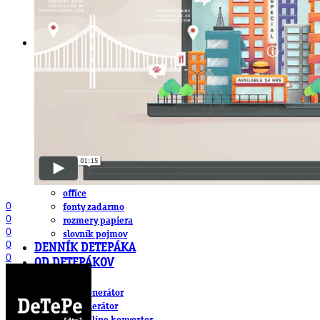
DeTePe [dtp]
ZÁKAZKY
FREE
NÁVODY
základy DTP
pre klientov
pdf, ps, acrobat, distiller
fonty, písmo, typografia
farby a color management návody
indesign
photoshop
illustrator
lightroom
OS X
office
0
fonty zadarmo
0
rozmery papiera
0
slovník pojmov
0
DENNÍK DETEPÁKA
0
OD DETEPÁKOV
ODKAZY
EAN generátor
QR generátor