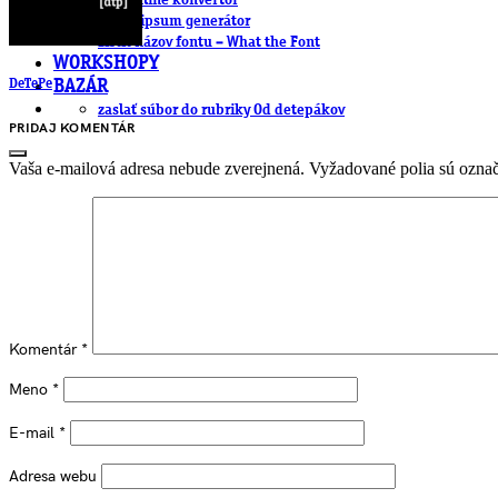
.cdr online konvertor
lorem ipsum generátor
zistiť názov fontu – What the Font
WORKSHOPY
DeTePe
BAZÁR
zaslať súbor do rubriky Od detepákov
PRIDAJ KOMENTÁR
Vaša e-mailová adresa nebude zverejnená.
Vyžadované polia sú ozna
Komentár
*
Meno
*
E-mail
*
Adresa webu