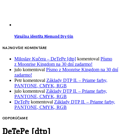
Vizuálna identita Niemand Dry Gin
NAJNOVŠIE KOMENTÁRE
Miloslav Kučera – DeTePe [dtp]
komentoval
Písmo
z Moonrise Kingdom na 30 dní zadarmo!
julo
komentoval
Písmo z Moonrise Kingdom na 30 dní
zadarmo!
Petr
komentoval
Základy DTP II. – Priame farby,
PANTONE, CMYK, RGB
julo
komentoval
Základy DTP II. – Priame farby,
PANTONE, CMYK, RGB
DeTePe
komentoval
Základy DTP II. – Priame farby,
PANTONE, CMYK, RGB
ODPORÚČAME
DeTePe [dtp]