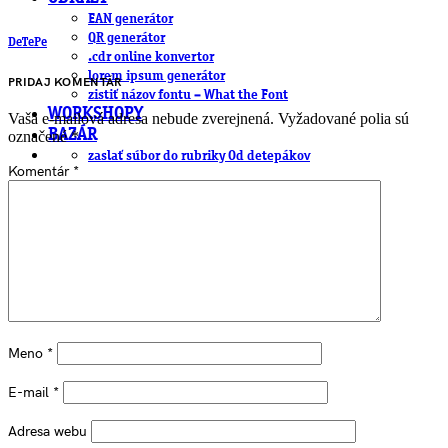
EAN generátor
QR generátor
DeTePe
.cdr online konvertor
lorem ipsum generátor
PRIDAJ KOMENTÁR
zistiť názov fontu – What the Font
WORKSHOPY
Vaša e-mailová adresa nebude zverejnená.
Vyžadované polia sú
BAZÁR
označené
*
zaslať súbor do rubriky Od detepákov
Komentár
*
Meno
*
E-mail
*
Adresa webu