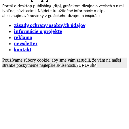
Portál o desktop publishing [dtp], grafickom dizajne a veciach s nimi
[voľne] súvisiacimi. Nájdete tu užitočné informácie o dtp,
ale i zaujímavé novinky z grafického dizajnu a inšpirácie.
zásady ochrany osobných údajov
informácie o projekte
reklama
newsletter
kontakt
Používame súbory cookie, aby sme vám zaručili, že vám na našej
stránke poskytneme najlepšie skúsenosti.
SÚHLASÍM