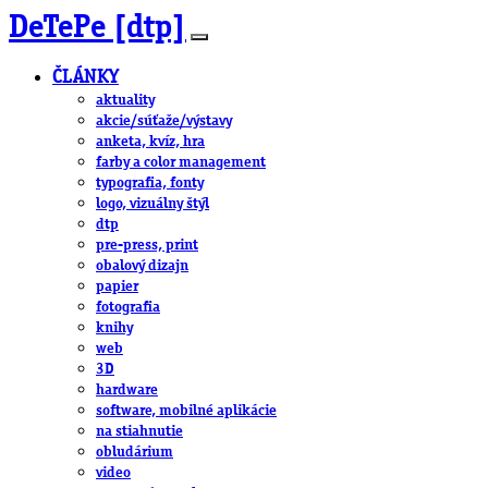
DeTePe [dtp]
ČLÁNKY
aktuality
akcie/súťaže/výstavy
anketa, kvíz, hra
farby a color management
typografia, fonty
logo, vizuálny štýl
dtp
pre-press, print
obalový dizajn
papier
fotografia
knihy
web
3D
hardware
software, mobilné aplikácie
na stiahnutie
obludárium
video