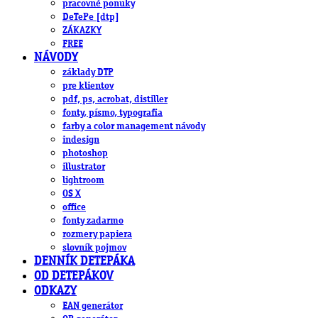
pracovné ponuky
DeTePe [dtp]
ZÁKAZKY
FREE
NÁVODY
základy DTP
pre klientov
pdf, ps, acrobat, distiller
fonty, písmo, typografia
farby a color management návody
indesign
photoshop
illustrator
lightroom
OS X
office
fonty zadarmo
rozmery papiera
slovník pojmov
DENNÍK DETEPÁKA
OD DETEPÁKOV
ODKAZY
EAN generátor