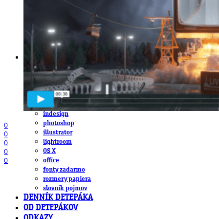
obludárium
video
pracovné ponuky
DeTePe [dtp]
ZÁKAZKY
FREE
NÁVODY
základy DTP
pre klientov
pdf, ps, acrobat, distiller
fonty, písmo, typografia
farby a color management návody
indesign
photoshop
0
illustrator
0
lightroom
0
0
OS X
0
office
fonty zadarmo
rozmery papiera
slovník pojmov
DENNÍK DETEPÁKA
OD DETEPÁKOV
ODKAZY