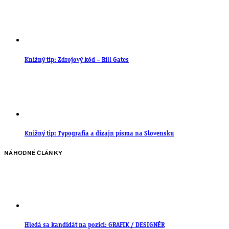
Knižný tip: Zdrojový kód – Bill Gates
Knižný tip: Typografia a dizajn písma na Slovensku
NÁHODNÉ ČLÁNKY
Hledá sa kandidát na pozici: GRAFIK / DESIGNÉR