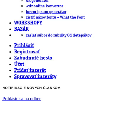
QR generátor
.cdr online konvertor
lorem ipsum generátor
zistiť názov fontu – What the Font
WORKSHOPY
BAZÁR
zaslať súbor do rubriky Od detepákov
Prihlásiť
Registrovať
Zabudnuté heslo
Účet
Pridať inzerát
Spravovať inzeráty
NOTIFIKÁCIE NOVÝCH ČLÁNKOV
Prihláste sa na odber