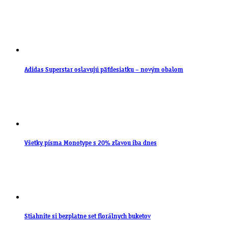
Adidas Superstar oslavujú päťdesiatku – novým obalom
Všetky písma Monotype s 20% zľavou iba dnes
Stiahnite si bezplatne set florálnych buketov