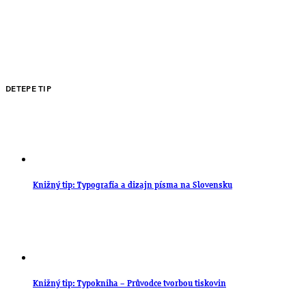
DETEPE TIP
Knižný tip: Typografia a dizajn písma na Slovensku
Knižný tip: Typokniha – Průvodce tvorbou tiskovin