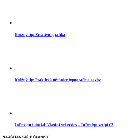
Knižný tip: Kreativní grafika
Knižný tip: Praktická učebnice typografie a sazby
InDesign tutorial: Vlastní set vrstev – InDesign script CZ
NAJČÍTANEJŠIE ČLÁNKY