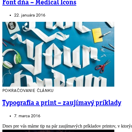
Font dňa – Medical Icons
22. januára 2016
POKRAČOVANIE ČLÁNKU
Typografia a print – zaujímavý príklady
7. marca 2016
Dnes pre vás máme tip na pár zaujímavých príkladov printov, v ktorý