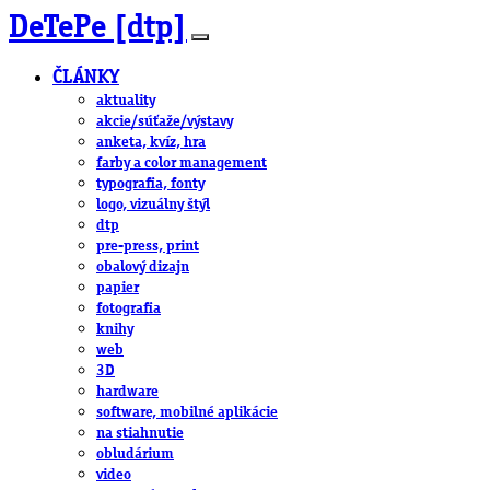
DeTePe [dtp]
ČLÁNKY
aktuality
akcie/súťaže/výstavy
anketa, kvíz, hra
farby a color management
typografia, fonty
logo, vizuálny štýl
dtp
pre-press, print
obalový dizajn
papier
fotografia
knihy
web
3D
hardware
software, mobilné aplikácie
na stiahnutie
obludárium
video