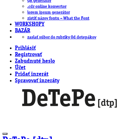
QR generátor
.cdr online konvertor
lorem ipsum generátor
zistiť názov fontu – What the Font
WORKSHOPY
BAZÁR
zaslať súbor do rubriky Od detepákov
Prihlásiť
Registrovať
Zabudnuté heslo
Účet
Pridať inzerát
Spravovať inzeráty