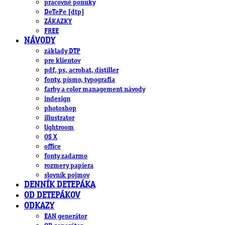
pracovné ponuky
DeTePe [dtp]
ZÁKAZKY
FREE
NÁVODY
základy DTP
pre klientov
pdf, ps, acrobat, distiller
fonty, písmo, typografia
farby a color management návody
indesign
photoshop
illustrator
lightroom
OS X
office
fonty zadarmo
rozmery papiera
slovník pojmov
DENNÍK DETEPÁKA
OD DETEPÁKOV
ODKAZY
EAN generátor