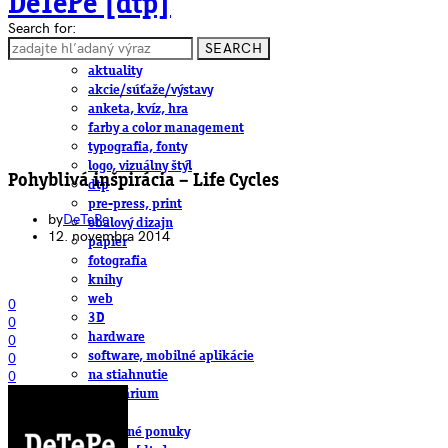
DeTePe [dtp]
Search for:
SEARCH
ČLÁNKY
aktuality
akcie/súťaže/výstavy
anketa, kvíz, hra
farby a color management
typografia, fonty
logo, vizuálny štýl
Pohyblivá inšpirácia – Life Cycles
dtp
pre-press, print
by
DeTePe
obalový dizajn
12. novembra 2014
papier
fotografia
knihy
web
0
3D
0
hardware
0
software, mobilné aplikácie
0
na stiahnutie
0
obludárium
video
pracovné ponuky