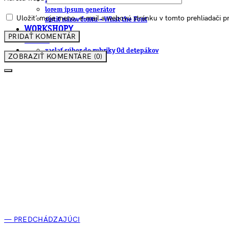
.cdr online konvertor
lorem ipsum generátor
Uložiť moje meno, e-mail a webovú stránku v tomto prehliadači 
zistiť názov fontu – What the Font
WORKSHOPY
BAZÁR
zaslať súbor do rubriky Od detepákov
ZOBRAZIŤ KOMENTÁRE (0)
— PREDCHÁDZAJÚCI