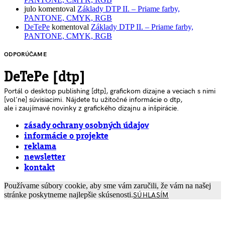
julo
komentoval
Základy DTP II. – Priame farby,
PANTONE, CMYK, RGB
DeTePe
komentoval
Základy DTP II. – Priame farby,
PANTONE, CMYK, RGB
ODPORÚČAME
DeTePe [dtp]
Portál o desktop publishing [dtp], grafickom dizajne a veciach s nimi
[voľne] súvisiacimi. Nájdete tu užitočné informácie o dtp,
ale i zaujímavé novinky z grafického dizajnu a inšpirácie.
zásady ochrany osobných údajov
informácie o projekte
reklama
newsletter
kontakt
Používame súbory cookie, aby sme vám zaručili, že vám na našej
stránke poskytneme najlepšie skúsenosti.
SÚHLASÍM