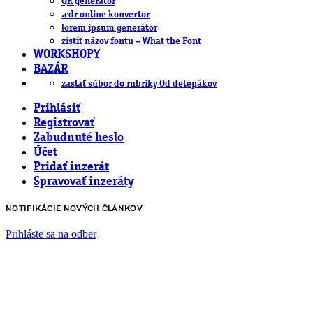
QR generátor
.cdr online konvertor
lorem ipsum generátor
zistiť názov fontu – What the Font
WORKSHOPY
BAZÁR
zaslať súbor do rubriky Od detepákov
Prihlásiť
Registrovať
Zabudnuté heslo
Účet
Pridať inzerát
Spravovať inzeráty
NOTIFIKÁCIE NOVÝCH ČLÁNKOV
Prihláste sa na odber