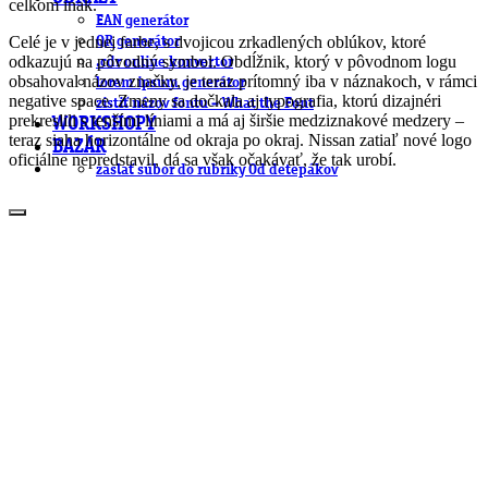
celkom inak.
EAN generátor
Celé je v jednej farbe, s dvojicou zrkadlených oblúkov, ktoré
QR generátor
odkazujú na pôvodný symbol. Obdĺžnik, ktorý v pôvodnom logu
.cdr online konvertor
obsahoval názov značky, je teraz prítomný iba v náznakoch, v rámci
lorem ipsum generátor
negative space. Zmeny sa dočkala aj typografia, ktorú dizajnéri
zistiť názov fontu – What the Font
prekreslili s tenšími líniami a má aj širšie medziznakové medzery –
WORKSHOPY
teraz siaha horizontálne od okraja po okraj. Nissan zatiaľ nové logo
BAZÁR
oficiálne nepredstavil, dá sa však očakávať, že tak urobí.
zaslať súbor do rubriky Od detepákov