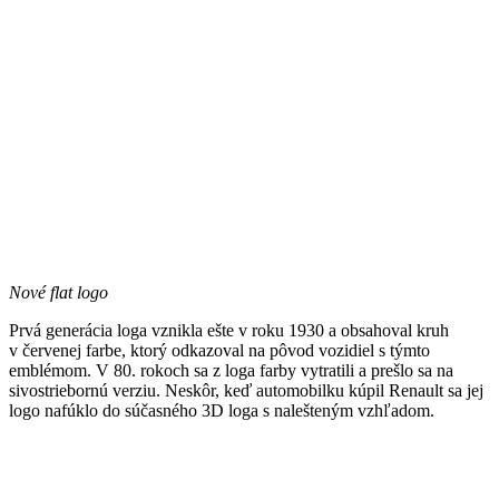
Nové flat logo
Prvá generácia loga vznikla ešte v roku 1930 a obsahoval kruh
v červenej farbe, ktorý odkazoval na pôvod vozidiel s týmto
emblémom. V 80. rokoch sa z loga farby vytratili a prešlo sa na
sivostriebornú verziu. Neskôr, keď automobilku kúpil Renault sa jej
logo nafúklo do súčasného 3D loga s nalešteným vzhľadom.