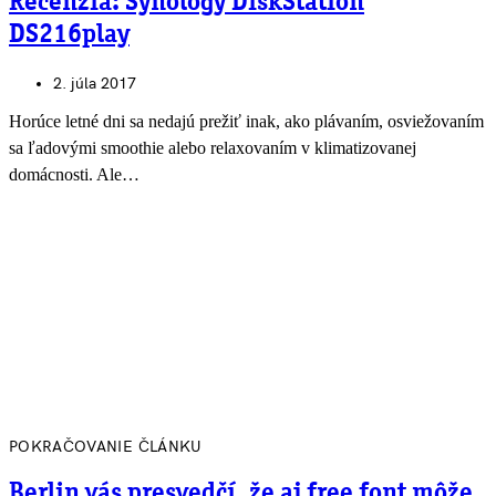
Recenzia: Synology DiskStation
DS216play
2. júla 2017
Horúce letné dni sa nedajú prežiť inak, ako plávaním, osviežovaním
sa ľadovými smoothie alebo relaxovaním v klimatizovanej
domácnosti. Ale…
POKRAČOVANIE ČLÁNKU
Berlin vás presvedčí, že aj free font môže