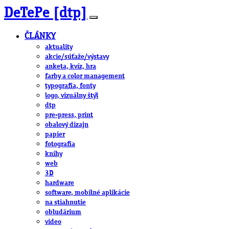
DeTePe [dtp]
ČLÁNKY
aktuality
akcie/súťaže/výstavy
anketa, kvíz, hra
farby a color management
typografia, fonty
logo, vizuálny štýl
dtp
pre-press, print
obalový dizajn
papier
fotografia
knihy
web
3D
hardware
software, mobilné aplikácie
na stiahnutie
obludárium
video