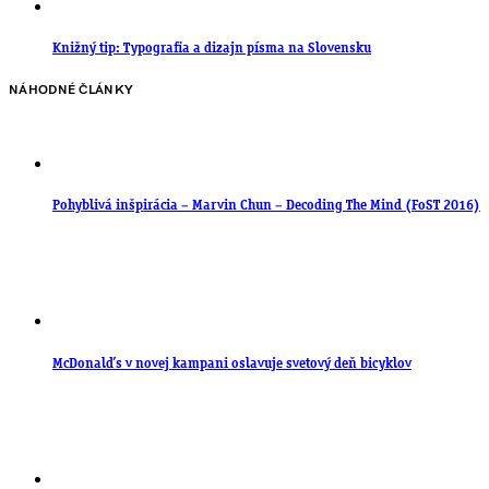
Knižný tip: Typografia a dizajn písma na Slovensku
NÁHODNÉ ČLÁNKY
Pohyblivá inšpirácia – Marvin Chun – Decoding The Mind (FoST 2016)
McDonald’s v novej kampani oslavuje svetový deň bicyklov