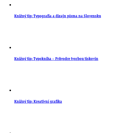
Knižný tip: Typografia a dizajn písma na Slovensku
Knižný tip: Typokniha – Průvodce tvorbou tiskovin
Knižný tip: Kreativní grafika