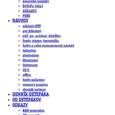
pracovné ponuky
DeTePe [dtp]
ZÁKAZKY
FREE
NÁVODY
základy DTP
pre klientov
pdf, ps, acrobat, distiller
fonty, písmo, typografia
farby a color management návody
indesign
photoshop
illustrator
lightroom
OS X
office
fonty zadarmo
rozmery papiera
slovník pojmov
DENNÍK DETEPÁKA
OD DETEPÁKOV
ODKAZY
EAN generátor