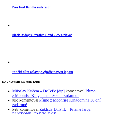
Free Font Bundle zadarmo!
Black Friday s Creative Cloud – 25% zľava!
Tančíci dům oslavuje výročie novým logom
NAJNOVŠIE KOMENTÁRE
Miloslav Kučera – DeTePe [dtp]
komentoval
Písmo
z Moonrise Kingdom na 30 dní zadarmo!
julo
komentoval
Písmo z Moonrise Kingdom na 30 dní
zadarmo!
Petr
komentoval
Základy DTP II. – Priame farby,
PANTONE, CMYK, RGB