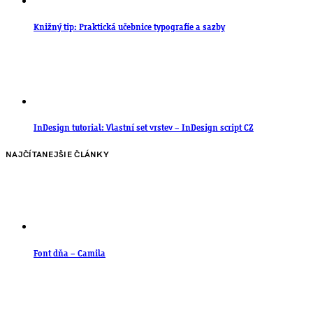
Knižný tip: Praktická učebnice typografie a sazby
InDesign tutorial: Vlastní set vrstev – InDesign script CZ
NAJČÍTANEJŠIE ČLÁNKY
Font dňa – Camila