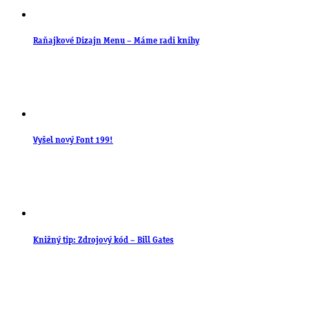
Raňajkové Dizajn Menu – Máme radi knihy
Vyšel nový Font 199!
Knižný tip: Zdrojový kód – Bill Gates