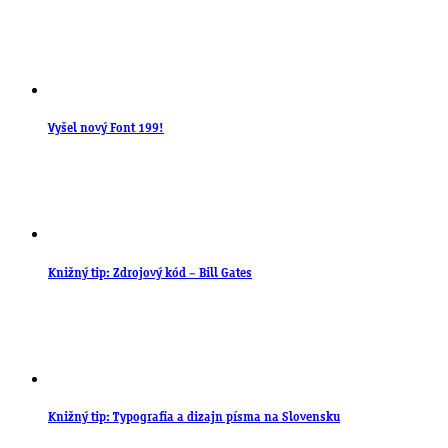
Vyšel nový Font 199!
Knižný tip: Zdrojový kód – Bill Gates
Knižný tip: Typografia a dizajn písma na Slovensku