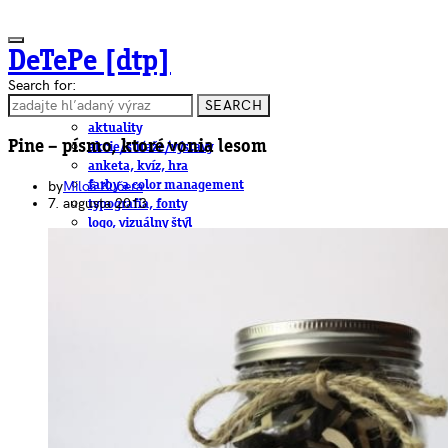
DeTePe [dtp]
Search for:
SEARCH
ČLÁNKY
aktuality
Pine – písmo, ktoré vonia lesom
akcie/súťaže/výstavy
anketa, kvíz, hra
by
Miloš Kučera
farby a color management
7. augusta 2013
typografia, fonty
logo, vizuálny štýl
dtp
pre-press, print
obalový dizajn
papier
fotografia
knihy
web
3D
hardware
software, mobilné aplikácie
na stiahnutie