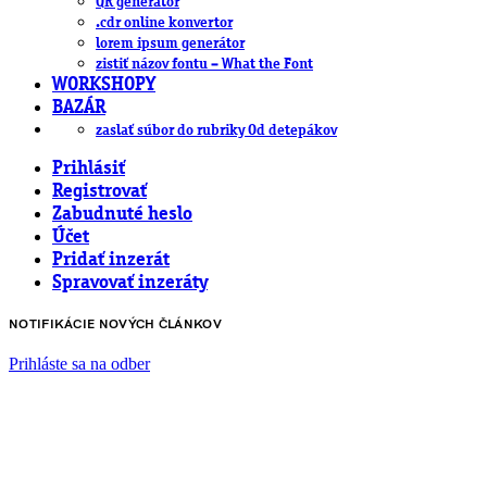
QR generátor
.cdr online konvertor
lorem ipsum generátor
zistiť názov fontu – What the Font
WORKSHOPY
BAZÁR
zaslať súbor do rubriky Od detepákov
Prihlásiť
Registrovať
Zabudnuté heslo
Účet
Pridať inzerát
Spravovať inzeráty
NOTIFIKÁCIE NOVÝCH ČLÁNKOV
Prihláste sa na odber