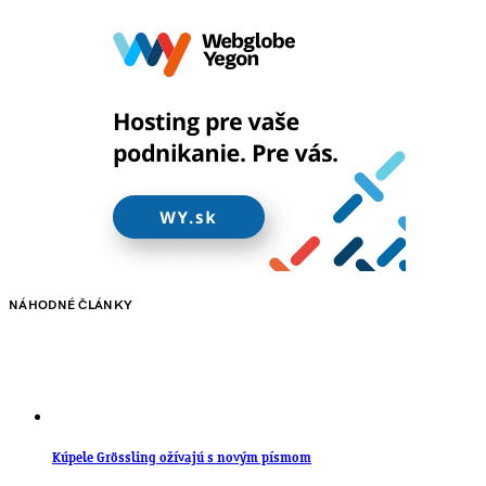
NÁHODNÉ ČLÁNKY
Kúpele Grössling ožívajú s novým písmom