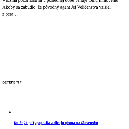
Väčšina pozornosti sa v poslednej dobe venuje tomu filmovému.
Akoby sa zabudlo, že pôvodný agent Jej Veličenstva vzišiel
z pera…
DETEPE TIP
Knižný tip: Typografia a dizajn písma na Slovensku