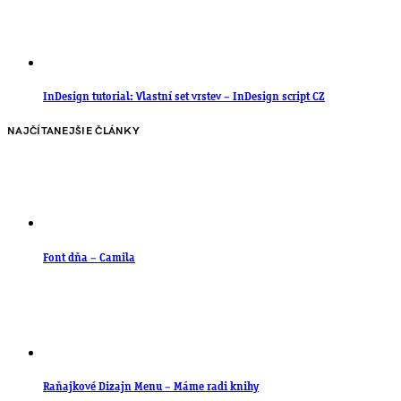
InDesign tutorial: Vlastní set vrstev – InDesign script CZ
NAJČÍTANEJŠIE ČLÁNKY
Font dňa – Camila
Raňajkové Dizajn Menu – Máme radi knihy