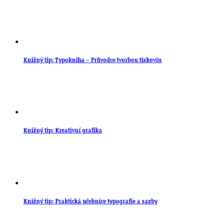
Knižný tip: Typokniha – Průvodce tvorbou tiskovin
Knižný tip: Kreativní grafika
Knižný tip: Praktická učebnice typografie a sazby