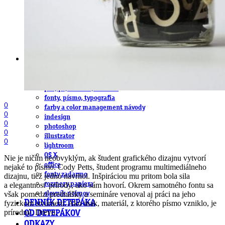
obludárium
video
pracovné ponuky
DeTePe [dtp]
ZÁKAZKY
FREE
NÁVODY
základy DTP
pre klientov
pdf, ps, acrobat, distiller
fonty, písmo, typografia
0
farby a color management návody
0
indesign
0
photoshop
0
illustrator
0
lightroom
OS X
Nie je ničím neobvyklým, ak študent grafického dizajnu vytvorí
office
nejaké to písmo. Cody Petts, študent programu multimediálneho
fonty zadarmo
dizajnu, tiež jedno navrhol. Inšpiráciou mu pritom bola sila
rozmery papiera
a elegantnosť prírody, ako sám hovorí. Okrem samotného fontu sa
však pomedzi prednášky a semináre venoval aj práci na jeho
slovník pojmov
fyzickom stvárnení. Ako inak, materiál, z ktorého písmo vzniklo, je
DENNÍK DETEPÁKA
prírodný. Drevo.
OD DETEPÁKOV
ODKAZY