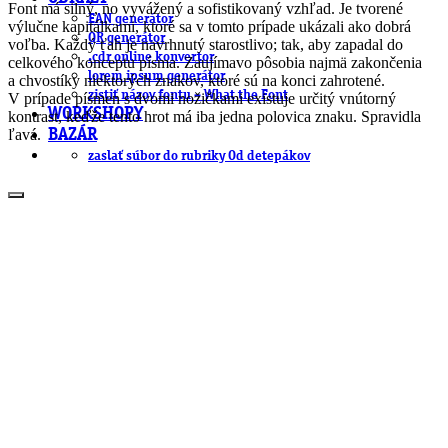
Font má silný, no vyvážený a sofistikovaný vzhľad. Je tvorené
EAN generátor
výlučne kapitálkami, ktoré sa v tomto prípade ukázali ako dobrá
QR generátor
voľba. Každý ťah je navrhnutý starostlivo; tak, aby zapadal do
.cdr online konvertor
celkového konceptu písma. Zaujímavo pôsobia najmä zakončenia
lorem ipsum generátor
a chvostíky niektorých znakov, ktoré sú na konci zahrotené.
zistiť názov fontu – What the Font
V prípade písmen s dvomi nožičkami existuje určitý vnútorný
WORKSHOPY
kontrast, keďže tento hrot má iba jedna polovica znaku. Spravidla
ľavá.
BAZÁR
zaslať súbor do rubriky Od detepákov