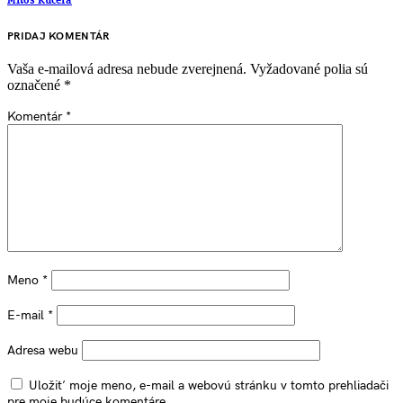
Miloš Kučera
PRIDAJ KOMENTÁR
Vaša e-mailová adresa nebude zverejnená.
Vyžadované polia sú
označené
*
Komentár
*
Meno
*
E-mail
*
Adresa webu
Uložiť moje meno, e-mail a webovú stránku v tomto prehliadači
pre moje budúce komentáre.