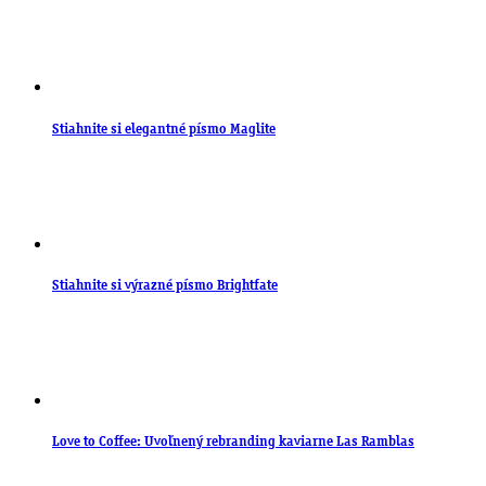
Stiahnite si elegantné písmo Maglite
Stiahnite si výrazné písmo Brightfate
Love to Coffee: Uvoľnený rebranding kaviarne Las Ramblas