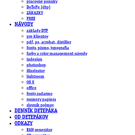
pracovné ponuky
DeTePe [dtp]
ZÁKAZKY
FREE
NÁVODY
základy DTP
pre klientov
pdf, ps, acrobat, distiller
fonty, písmo, typografia
farby a color management návody
indesign
photoshop
illustrator
lightroom
OS X
office
fonty zadarmo
rozmery papiera
slovník pojmov
DENNÍK DETEPÁKA
OD DETEPÁKOV
ODKAZY
EAN generátor