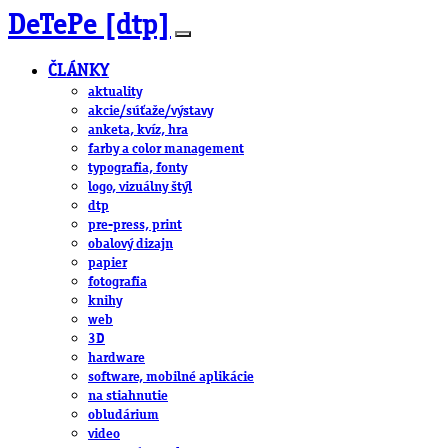
DeTePe [dtp]
ČLÁNKY
aktuality
akcie/súťaže/výstavy
anketa, kvíz, hra
farby a color management
typografia, fonty
logo, vizuálny štýl
dtp
pre-press, print
obalový dizajn
papier
fotografia
knihy
web
3D
hardware
software, mobilné aplikácie
na stiahnutie
obludárium
video