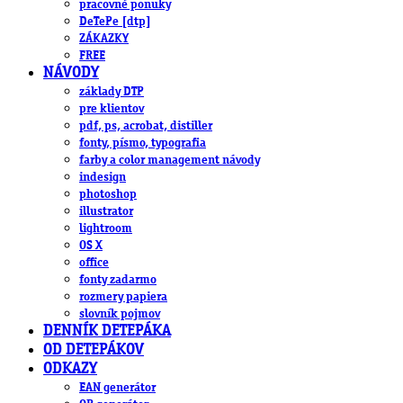
pracovné ponuky
DeTePe [dtp]
ZÁKAZKY
FREE
NÁVODY
základy DTP
pre klientov
pdf, ps, acrobat, distiller
fonty, písmo, typografia
farby a color management návody
indesign
photoshop
illustrator
lightroom
OS X
office
fonty zadarmo
rozmery papiera
slovník pojmov
DENNÍK DETEPÁKA
OD DETEPÁKOV
ODKAZY
EAN generátor