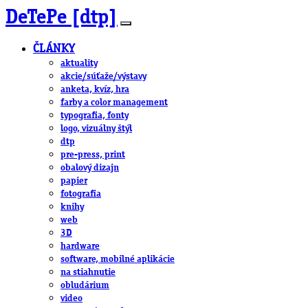
DeTePe [dtp]
ČLÁNKY
aktuality
akcie/súťaže/výstavy
anketa, kvíz, hra
farby a color management
typografia, fonty
logo, vizuálny štýl
dtp
pre-press, print
obalový dizajn
papier
fotografia
knihy
web
3D
hardware
software, mobilné aplikácie
na stiahnutie
obludárium
video