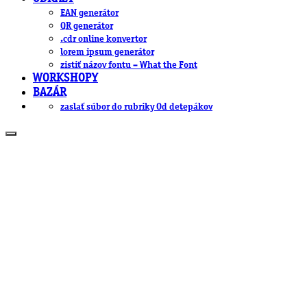
EAN generátor
QR generátor
.cdr online konvertor
lorem ipsum generátor
zistiť názov fontu – What the Font
WORKSHOPY
BAZÁR
zaslať súbor do rubriky Od detepákov