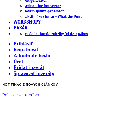
QR generátor
.cdr online konvertor
lorem ipsum generátor
zistiť názov fontu – What the Font
WORKSHOPY
BAZÁR
zaslať súbor do rubriky Od detepákov
Prihlásiť
Registrovať
Zabudnuté heslo
Účet
Pridať inzerát
Spravovať inzeráty
NOTIFIKÁCIE NOVÝCH ČLÁNKOV
Prihláste sa na odber