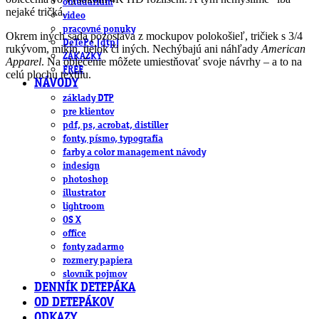
obludárium
nejaké tričká.
video
pracovné ponuky
Okrem iných sada pozostáva z mockupov polokošieľ, tričiek s 3/4
DeTePe [dtp]
rukývom, mikín, tielok či iných. Nechýbajú ani náhľady
American
ZÁKAZKY
Apparel
. Na oblečenie môžete umiestňovať svoje návrhy – a to na
FREE
celú plochu textilu.
NÁVODY
základy DTP
pre klientov
pdf, ps, acrobat, distiller
fonty, písmo, typografia
farby a color management návody
indesign
photoshop
illustrator
lightroom
OS X
office
fonty zadarmo
rozmery papiera
slovník pojmov
DENNÍK DETEPÁKA
OD DETEPÁKOV
ODKAZY