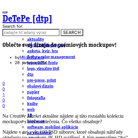
DeTePe [dtp]
Search for:
SEARCH
ČLÁNKY
aktuality
Oblečte svoj dizajn do prémiových mockupov!
akcie/súťaže/výstavy
anketa, kvíz, hra
by
Miloš Kučera
farby a color management
28. januára 2016
typografia, fonty
logo, vizuálny štýl
dtp
pre-press, print
0
obalový dizajn
0
papier
1
fotografia
0
knihy
0
web
Na
Creative Market
aktuálne nájdete aj túto rozsiahlu kolekciu
3D
mockupov s témou oblečenia. Čo všetko obsahuje?
hardware
software, mobilné aplikácie
Nájdete v nej vyše 100 PSD súborov, ktoré obsahujú náhľady
na stiahnutie
oblečenia vo vysokom 4K HD rozlíšení. A tým nemyslíme “iba”