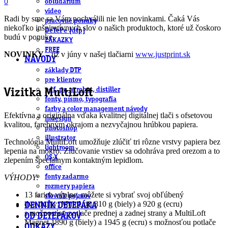
0
obludárium
video
Radi by sme sa Vám pochválili nie len novinkami. Čaká Vás
pracovné ponuky
niekoľko inšpiratívnych slov o našich produktoch, ktoré už čoskoro
DeTePe [dtp]
budú v ponuke.
ZÁKAZKY
FREE
NOVINKY
– už v júny v našej tlačiarni
www.justprint.sk
NÁVODY
základy DTP
pre klientov
pdf, ps, acrobat, distiller
Vizitka MultiLoft
fonty, písmo, typografia
farby a color management návody
Efektívna a originálna vďaka kvalitnej digitálnej tlači s ofsetovou
indesign
kvalitou, farebným okrajom a nezvyčajnou hrúbkou papiera.
photoshop
illustrator
Technológia MultiLoft umožňuje zlúčiť tri rôzne vrstvy papiera bez
lightroom
lepenia na mokro. Zlučovanie vrstiev sa odohráva pred orezom a to
OS X
zlepením špeciálnym kontaktným lepidlom.
office
fonty zadarmo
VÝHODY:
rozmery papiera
13 farieb výplne, môžete si vybrať svoj obľúbený
slovník pojmov
dva druhy: MultiLoft 810 g (biely) a 920 g (ecru)
DENNÍK DETEPÁKA
s možnosťou potlače prednej a zadnej strany a MultiLoft
OD DETEPÁKOV
Magnet 1890 g (biely) a 1945 g (ecru) s možnosťou potlače
ODKAZY