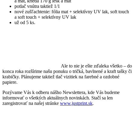
a mat, krieda 170 g lesk a mat
potlač vnútra taktiež 1/1
nové zušľachtenie: fólia mat + selektívny UV lak, soft touch
a soft touch + selektívny UV lak
už od 5 ks.
Ale to nie je ešte zďaleka všetko – do
konca roka rozšírime našu ponuku o tričká, bavlnené a kraft tašky či
krabičky. Plánujeme taktiež tlač vizitiek na farebné a ozdobné
papiere.
Pozývame Vás k odberu nášho Newslettera, kde Vás budeme
informovať o všetkých aktuálnych novinkách. Stačí sa len
zaregistrovať na našej stránke
www.justprint.sk
.