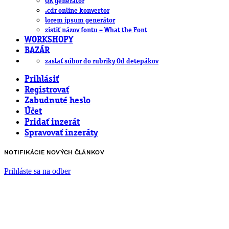
QR generátor
.cdr online konvertor
lorem ipsum generátor
zistiť názov fontu – What the Font
WORKSHOPY
BAZÁR
zaslať súbor do rubriky Od detepákov
Prihlásiť
Registrovať
Zabudnuté heslo
Účet
Pridať inzerát
Spravovať inzeráty
NOTIFIKÁCIE NOVÝCH ČLÁNKOV
Prihláste sa na odber