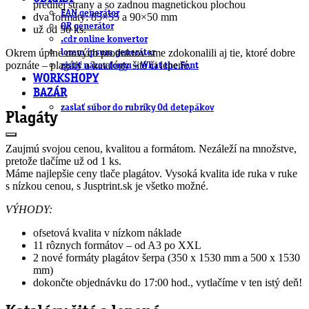
prednej strany a so zadnou magnetickou plochou
EAN generátor
dva formáty: 85×55 a 90×50 mm
QR generátor
už od 50 ks.
.cdr online konvertor
Okrem úplne nových produktov sme zdokonalili aj tie, ktoré dobre
lorem ipsum generátor
poznáte – plagáty a katalógy šité či lepené.
zistiť názov fontu – What the Font
WORKSHOPY
BAZÁR
zaslať súbor do rubriky Od detepákov
Plagáty
Zaujmú svojou cenou, kvalitou a formátom. Nezáleží na množstve,
pretože tlačíme už od 1 ks.
Máme najlepšie ceny tlače plagátov. Vysoká kvalita ide ruka v ruke
s nízkou cenou, s Jusptrint.sk je všetko možné.
VÝHODY:
ofsetová kvalita v nízkom náklade
11 rôznych formátov – od A3 po XXL
2 nové formáty plagátov šerpa (350 x 1530 mm a 500 x 1530
mm)
dokončte objednávku do 17:00 hod., vytlačíme v ten istý deň!