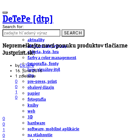
DeTePe [dtp]
Search for:
SEARCH
ČLÁNKY
aktuality
Nepremeškajte novú ponuku produktov tlačiarne
akcie/súťaže/výstavy
anketa, kvíz, hra
Justprint.sk!
farby a color management
typografia, fonty
by
DeTePe
logo, vizuálny štýl
16. júna 2016
1 zdielanie
dtp
0
pre-press, print
0
obalový dizajn
1
papier
0
fotografia
knihy
web
3D
0
hardware
0
software, mobilné aplikácie
1
0
na stiahnutie