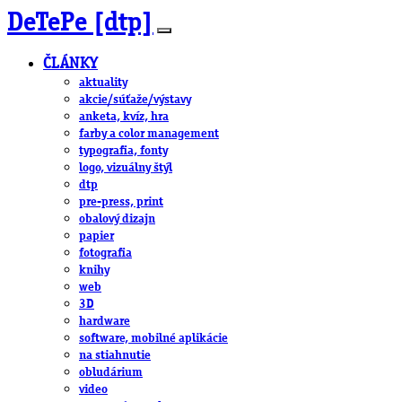
DeTePe [dtp]
ČLÁNKY
aktuality
akcie/súťaže/výstavy
anketa, kvíz, hra
farby a color management
typografia, fonty
logo, vizuálny štýl
dtp
pre-press, print
obalový dizajn
papier
fotografia
knihy
web
3D
hardware
software, mobilné aplikácie
na stiahnutie
obludárium
video