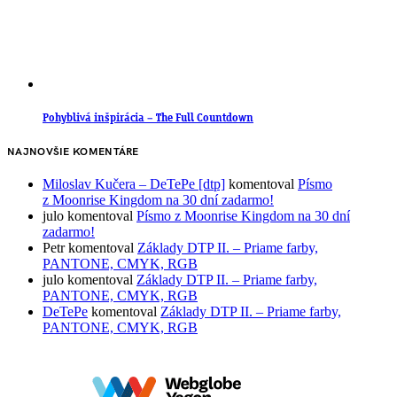
Pohyblivá inšpirácia – The Full Countdown
NAJNOVŠIE KOMENTÁRE
Miloslav Kučera – DeTePe [dtp]
komentoval
Písmo
z Moonrise Kingdom na 30 dní zadarmo!
julo
komentoval
Písmo z Moonrise Kingdom na 30 dní
zadarmo!
Petr
komentoval
Základy DTP II. – Priame farby,
PANTONE, CMYK, RGB
julo
komentoval
Základy DTP II. – Priame farby,
PANTONE, CMYK, RGB
DeTePe
komentoval
Základy DTP II. – Priame farby,
PANTONE, CMYK, RGB