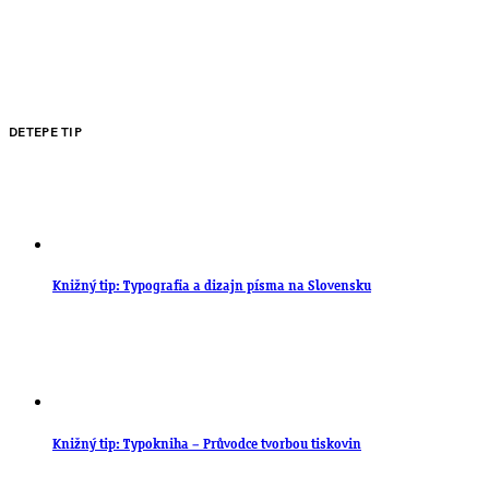
DETEPE TIP
Knižný tip: Typografia a dizajn písma na Slovensku
Knižný tip: Typokniha – Průvodce tvorbou tiskovin