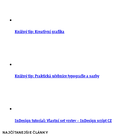
Knižný tip: Kreativní grafika
Knižný tip: Praktická učebnice typografie a sazby
InDesign tutorial: Vlastní set vrstev – InDesign script CZ
NAJČÍTANEJŠIE ČLÁNKY