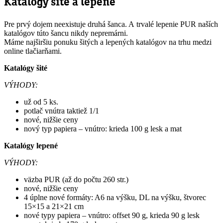
Katalógy šité a lepené
Pre prvý dojem neexistuje druhá šanca. A trvalé lepenie PUR naších
katalógov túto šancu nikdy nepremárni.
Máme najširšiu ponuku šitých a lepených katalógov na trhu medzi
online tlačiarňami.
Katalógy šité
VÝHODY:
už od 5 ks.
potlač vnútra taktiež 1/1
nové, nižšie ceny
nový typ papiera – vnútro: krieda 100 g lesk a mat
Katalógy lepené
VÝHODY:
väzba PUR (až do počtu 260 str.)
nové, nižšie ceny
4 úplne nové formáty: A6 na výšku, DL na výšku, štvorec
15×15 a 21×21 cm
nové typy papiera – vnútro: offset 90 g, krieda 90 g lesk