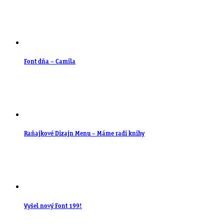
Font dňa – Camila
Raňajkové Dizajn Menu – Máme radi knihy
Vyšel nový Font 199!