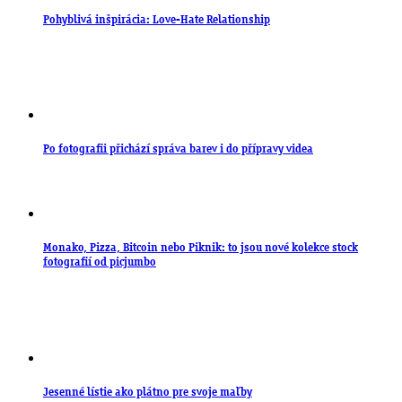
Pohyblivá inšpirácia: Love-Hate Relationship
Po fotografii přichází správa barev i do přípravy videa
Monako, Pizza, Bitcoin nebo Piknik: to jsou nové kolekce stock
fotografií od picjumbo
Jesenné lístie ako plátno pre svoje maľby