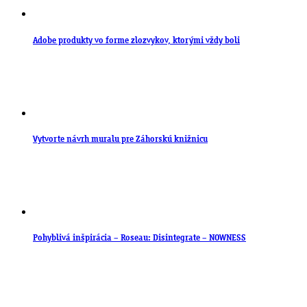
Adobe produkty vo forme zlozvykov, ktorými vždy boli
Vytvorte návrh muralu pre Záhorskú knižnicu
Pohyblivá inšpirácia – Roseau: Disintegrate – NOWNESS