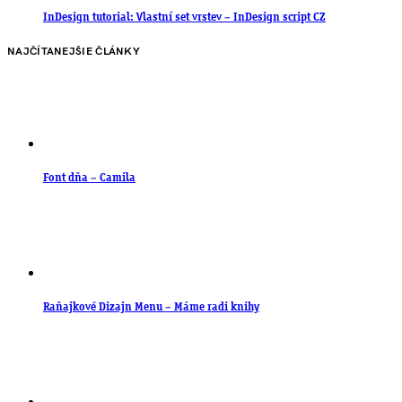
InDesign tutorial: Vlastní set vrstev – InDesign script CZ
NAJČÍTANEJŠIE ČLÁNKY
Font dňa – Camila
Raňajkové Dizajn Menu – Máme radi knihy