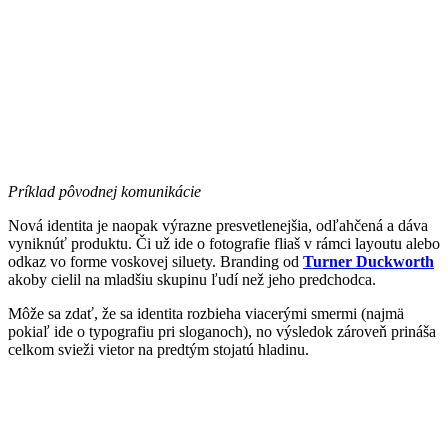
Príklad pôvodnej komunikácie
Nová identita je naopak výrazne presvetlenejšia, odľahčená a dáva
vyniknúť produktu. Či už ide o fotografie fliaš v rámci layoutu alebo
odkaz vo forme voskovej siluety. Branding od
Turner Duckworth
akoby cielil na mladšiu skupinu ľudí než jeho predchodca.
Môže sa zdať, že sa identita rozbieha viacerými smermi (najmä
pokiaľ ide o typografiu pri sloganoch), no výsledok zároveň prináša
celkom svieži vietor na predtým stojatú hladinu.