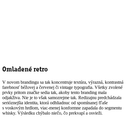
Omladené retro
V novom brandingu sa tak koncentruje textúra, výrazná, kontrastná
farebnosť béžovej a červenej či vintage typografia. Všetky zvolené
prvky pritom značke sedia tak, akoby tento branding mala
odjakživa. Nie je to však samozrejme tak. Redizajnu predchádzala
serióznejšia identita, ktorá odhliadnuc od spomínanej fľaše
s voskovým hrdlom, viac-menej konformne zapadala do segmentu
whisky. Výsledku chýbalo niečo, čo prekvapí a osvieži.