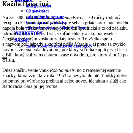
Každá fľaša iná
EAN generátor
QR generátor
.cdr online konvertor
Na začiatku boli
Bill a Margie Samuelsovci
, 170 ročný rodinný
recept a cieľ produkovať whisky pre seba a priateľov. Chuť nového
lorem ipsum generátor
nápoja bola vďaka remeselnej produkcii špecifická a to od začiatku
zistiť názov fontu – What the Font
odrážal aj dizajn fľaše. Tvar, vzhľad etikety a ako pomyselná
WORKSHOPY
čerešňa, červeným voskom zaliaty uzáver. To všetko spolu
BAZÁR
s názvom boli nápady s ktorými prišla Margie – aj preto sa zvyklo
zaslať súbor do rubriky Od detepákov
hovoriť, že ona bola dôvodom, pre ktorý si ľudia kúpili prvú fľašu
a Bill, ktorý stál za receptúrou, zase dôvodom, pre ktorý si prišli po
ďalšiu.
Dnes značku vedie vnuk
Rob
Samuels
, no z remeselnej esencie
značky, ktorá vznikla v roku 1953 sa nevytratilo nič. Ľudský dotyk
prítomný pri výrobe sa prelína aj celou novou identitou a slúži ako
štartovacia čiara pri jej tvorbe.