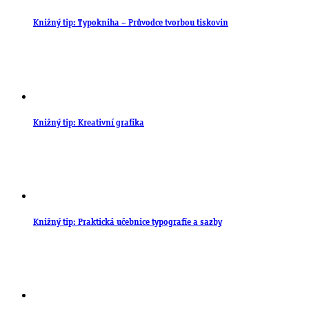
Knižný tip: Typokniha – Průvodce tvorbou tiskovin
Knižný tip: Kreativní grafika
Knižný tip: Praktická učebnice typografie a sazby