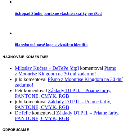
Astropad Studio ponúkne vlastné skratky pre iPad
Blansko má nové logo a vizuálnu identitu
NAJNOVŠIE KOMENTÁRE
Miloslav Kučera – DeTePe [dtp]
komentoval
Písmo
z Moonrise Kingdom na 30 dní zadarmo!
julo
komentoval
Písmo z Moonrise Kingdom na 30 dní
zadarmo!
Petr
komentoval
Základy DTP II. – Priame farby,
PANTONE, CMYK, RGB
julo
komentoval
Základy DTP II. – Priame farby,
PANTONE, CMYK, RGB
DeTePe
komentoval
Základy DTP II. – Priame farby,
PANTONE, CMYK, RGB
ODPORÚČAME