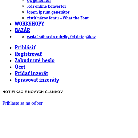
QR generátor
.cdr online konvertor
lorem ipsum generátor
zistiť názov fontu – What the Font
WORKSHOPY
BAZÁR
zaslať súbor do rubriky Od detepákov
Prihlásiť
Registrovať
Zabudnuté heslo
Účet
Pridať inzerát
Spravovať inzeráty
NOTIFIKÁCIE NOVÝCH ČLÁNKOV
Prihláste sa na odber