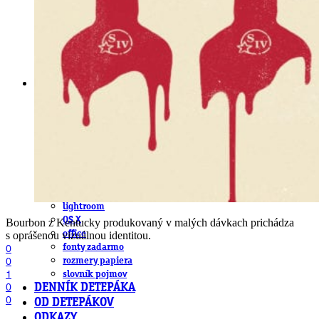
obludárium
video
pracovné ponuky
DeTePe [dtp]
ZÁKAZKY
FREE
NÁVODY
základy DTP
pre klientov
pdf, ps, acrobat, distiller
fonty, písmo, typografia
farby a color management návody
indesign
photoshop
illustrator
lightroom
OS X
Bourbon z Kentucky produkovaný v malých dávkach prichádza
office
s oprášenou vizuálnou identitou.
fonty zadarmo
0
0
rozmery papiera
1
slovník pojmov
0
DENNÍK DETEPÁKA
0
OD DETEPÁKOV
ODKAZY