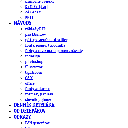
pracovné ponuky
DeTePe [dtp]
ZÁKAZKY
FREE
NÁVODY
základy DTP
pre klientov
pdf, ps, acrobat, distiller
fonty, písmo, typografia
farby a color management návody
indesign
photoshop
illustrator
lightroom
OS X
office
fonty zadarmo
rozmery papiera
slovník pojmov
DENNÍK DETEPÁKA
OD DETEPÁKOV
ODKAZY
EAN generátor