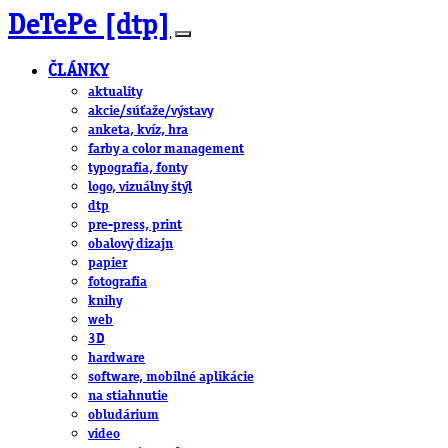
DeTePe [dtp]
ČLÁNKY
aktuality
akcie/súťaže/výstavy
anketa, kvíz, hra
farby a color management
typografia, fonty
logo, vizuálny štýl
dtp
pre-press, print
obalový dizajn
papier
fotografia
knihy
web
3D
hardware
software, mobilné aplikácie
na stiahnutie
obludárium
video