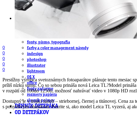
DeTePe [dtp]
ZÁKAZKY
FREE
NÁVODY
základy DTP
pre klientov
pdf, ps, acrobat, distiller
fonty, písmo, typografia
0
farby a color management návody
0
indesign
0
photoshop
0
illustrator
0
lightroom
OS X
Prestížny výrobca svetoznámych fotoaparátov plánuje tento mesiac sp
office
príliš nízku sumu. Čo so sebou prináša nová Leica TL?
Model prináša
fonty zadarmo
v rozpätí od 100do 12500, možnosť nahrávať video v 1080p HD rozlíš
rozmery papiera
slovník pojmov
Dostupný je v trojici farieb – striebornej, čiernej a titánovej. Cena 
DENNÍK DETEPÁKA
s pohyblivým ohniskom. Pozrite si, ako model Leica TL vyzerá, aj aké
OD DETEPÁKOV
ODKAZY
EAN generátor
QR generátor