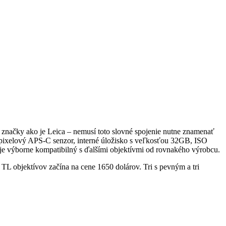
e značky ako je Leica – nemusí toto slovné spojenie nutne znamenať
apixelový APS-C senzor, interné úložisko s veľkosťou 32GB, ISO
je výborne kompatibilný s ďalšími objektívmi od rovnakého výrobcu.
ch TL objektívov začína na cene 1650 dolárov. Tri s pevným a tri