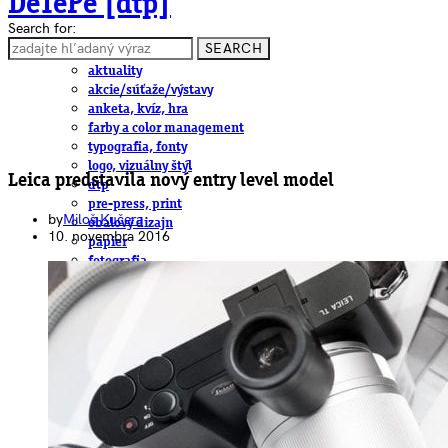
DeTePe [dtp]
Search for:
SEARCH
ČLÁNKY
aktuality
akcie/súťaže/výstavy
anketa, kvíz, hra
farby a color management
typografia, fonty
logo, vizuálny štýl
Leica predstavila nový entry level model
dtp
pre-press, print
by
Miloš Kučera
obalový dizajn
10. novembra 2016
papier
fotografia
knihy
web
3D
hardware
software, mobilné aplikácie
na stiahnutie
obludárium
video
pracovné ponuky