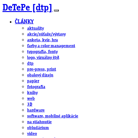
DeTePe [dtp]
ČLÁNKY
aktuality
akcie/súťaže/výstavy
anketa, kvíz, hra
farby a color management
typografia, fonty
logo, vizuálny štýl
dtp
pre-press, print
obalový dizajn
papier
fotografia
knihy
web
3D
hardware
software, mobilné aplikácie
na stiahnutie
obludárium
video