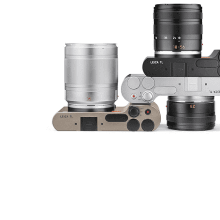
.cdr online konvertor
lorem ipsum generátor
zistiť názov fontu – What the Font
WORKSHOPY
BAZÁR
zaslať súbor do rubriky Od detepákov