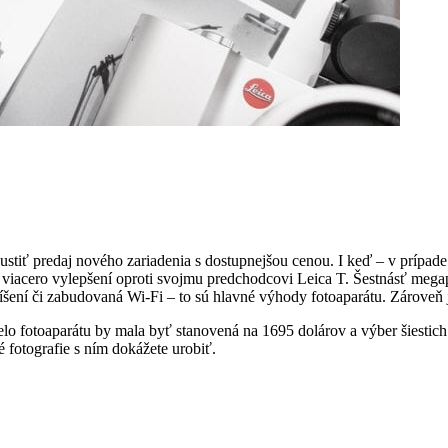
ustiť predaj nového zariadenia s dostupnejšou cenou. I keď – v prípad
 viacero vylepšení oproti svojmu predchodcovi Leica T. Šestnásť meg
ení či zabudovaná Wi-Fi – to sú hlavné výhody fotoaparátu. Zároveň 
za telo fotoaparátu by mala byť stanovená na 1695 dolárov a výber šiesti
 fotografie s ním dokážete urobiť.