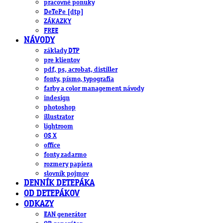
pracovné ponuky
DeTePe [dtp]
ZÁKAZKY
FREE
NÁVODY
základy DTP
pre klientov
pdf, ps, acrobat, distiller
fonty, písmo, typografia
farby a color management návody
indesign
photoshop
illustrator
lightroom
OS X
office
fonty zadarmo
rozmery papiera
slovník pojmov
DENNÍK DETEPÁKA
OD DETEPÁKOV
ODKAZY
EAN generátor