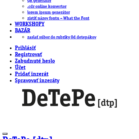
QR generátor
.cdr online konvertor
lorem ipsum generátor
zistiť názov fontu – What the Font
WORKSHOPY
BAZÁR
zaslať súbor do rubriky Od detepákov
Prihlásiť
Registrovať
Zabudnuté heslo
Účet
Pridať inzerát
Spravovať inzeráty