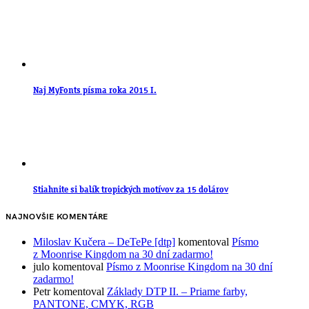
Naj MyFonts písma roka 2015 I.
Stiahnite si balík tropických motívov za 15 dolárov
NAJNOVŠIE KOMENTÁRE
Miloslav Kučera – DeTePe [dtp]
komentoval
Písmo
z Moonrise Kingdom na 30 dní zadarmo!
julo
komentoval
Písmo z Moonrise Kingdom na 30 dní
zadarmo!
Petr
komentoval
Základy DTP II. – Priame farby,
PANTONE, CMYK, RGB