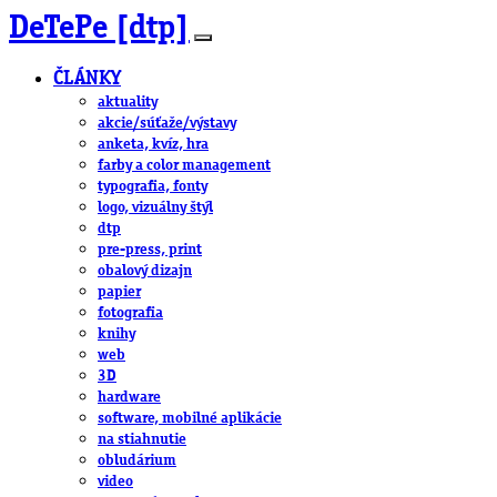
DeTePe [dtp]
ČLÁNKY
aktuality
akcie/súťaže/výstavy
anketa, kvíz, hra
farby a color management
typografia, fonty
logo, vizuálny štýl
dtp
pre-press, print
obalový dizajn
papier
fotografia
knihy
web
3D
hardware
software, mobilné aplikácie
na stiahnutie
obludárium
video