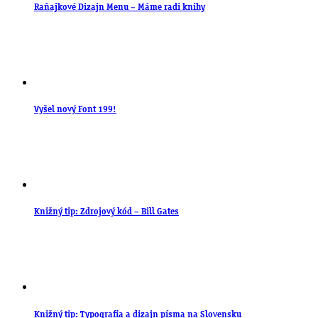
Raňajkové Dizajn Menu – Máme radi knihy
Vyšel nový Font 199!
Knižný tip: Zdrojový kód – Bill Gates
Knižný tip: Typografia a dizajn písma na Slovensku