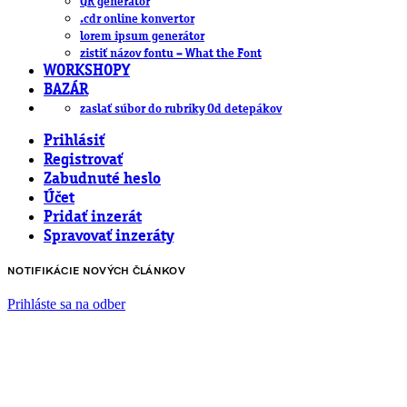
QR generátor
.cdr online konvertor
lorem ipsum generátor
zistiť názov fontu – What the Font
WORKSHOPY
BAZÁR
zaslať súbor do rubriky Od detepákov
Prihlásiť
Registrovať
Zabudnuté heslo
Účet
Pridať inzerát
Spravovať inzeráty
NOTIFIKÁCIE NOVÝCH ČLÁNKOV
Prihláste sa na odber