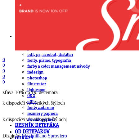
obludárium
video
pracovné ponuky
DeTePe [dtp]
ZÁKAZKY
FREE
NÁVODY
základy DTP
pre klientov
pdf, ps, acrobat, distiller
0
fonty, písmo, typografia
0
farby a color management návody
0
indesign
0
photoshop
0
illustrator
lightroom
zľava 10% do 19. decembra
OS X
office
k dispozícii vo všetkých štýloch
fonty zadarmo
rozmery papiera
k dispozícii v niektorých štýloch|
slovník pojmov
DENNÍK DETEPÁKA
OD DETEPÁKOV
Dizajnér:
Maximiliano Sproviero
ODKAZY