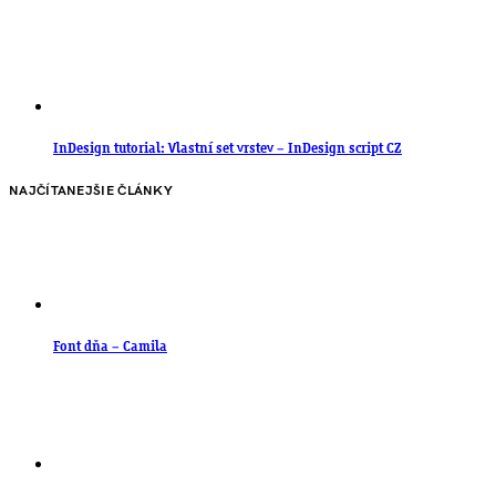
InDesign tutorial: Vlastní set vrstev – InDesign script CZ
NAJČÍTANEJŠIE ČLÁNKY
Font dňa – Camila