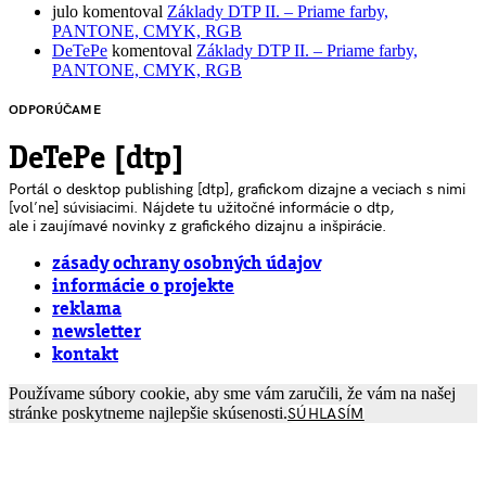
julo
komentoval
Základy DTP II. – Priame farby,
PANTONE, CMYK, RGB
DeTePe
komentoval
Základy DTP II. – Priame farby,
PANTONE, CMYK, RGB
ODPORÚČAME
DeTePe [dtp]
Portál o desktop publishing [dtp], grafickom dizajne a veciach s nimi
[voľne] súvisiacimi. Nájdete tu užitočné informácie o dtp,
ale i zaujímavé novinky z grafického dizajnu a inšpirácie.
zásady ochrany osobných údajov
informácie o projekte
reklama
newsletter
kontakt
Používame súbory cookie, aby sme vám zaručili, že vám na našej
stránke poskytneme najlepšie skúsenosti.
SÚHLASÍM