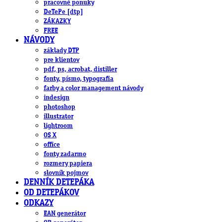
pracovné ponuky
DeTePe [dtp]
ZÁKAZKY
FREE
NÁVODY
základy DTP
pre klientov
pdf, ps, acrobat, distiller
fonty, písmo, typografia
farby a color management návody
indesign
photoshop
illustrator
lightroom
OS X
office
fonty zadarmo
rozmery papiera
slovník pojmov
DENNÍK DETEPÁKA
OD DETEPÁKOV
ODKAZY
EAN generátor