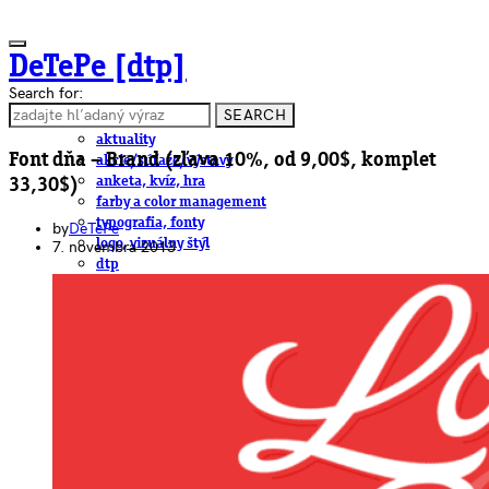
DeTePe [dtp]
Search for:
SEARCH
ČLÁNKY
aktuality
Font dňa – Brand (zľava 10%, od 9,00$, komplet
akcie/súťaže/výstavy
anketa, kvíz, hra
33,30$)
farby a color management
typografia, fonty
by
DeTePe
logo, vizuálny štýl
7. novembra 2013
dtp
pre-press, print
obalový dizajn
papier
fotografia
knihy
web
3D
hardware
software, mobilné aplikácie
na stiahnutie