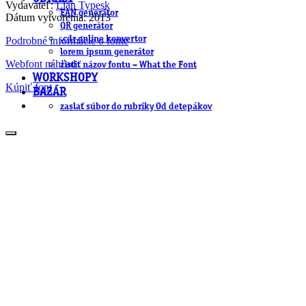
Vydavateľ:
Lián Types
k
EAN generátor
Dátum vytvorenia: 2013
QR generátor
.cdr online konvertor
Podrobné informácie o fonte
lorem ipsum generátor
Webfont náhľad
zistiť názov fontu – What the Font
WORKSHOPY
Kúpiť font
BAZÁR
zaslať súbor do rubriky Od detepákov