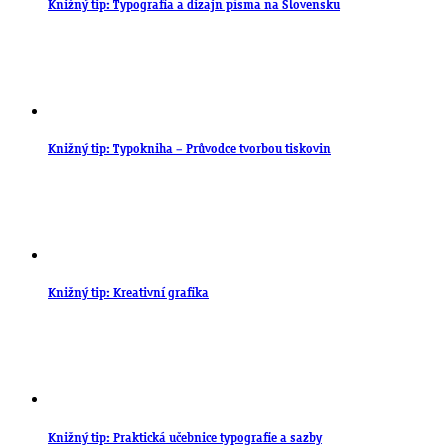
Knižný tip: Typografia a dizajn písma na Slovensku
Knižný tip: Typokniha – Průvodce tvorbou tiskovin
Knižný tip: Kreativní grafika
Knižný tip: Praktická učebnice typografie a sazby