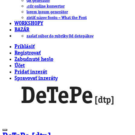
QR generátor
.cdr online konvertor
lorem ipsum generátor
zistiť názov fontu – What the Font
WORKSHOPY
BAZÁR
zaslať súbor do rubriky Od detepákov
Prihlásiť
Registrovať
Zabudnuté heslo
Účet
Pridať inzerát
Spravovať inzeráty