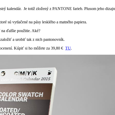
trý kalendár. Je totiž zložený z PANTONE farieb. Plusom jeho dizajnu
ré sú vytlačené na pásy lesklého a matného papiera.
na ďalšie použitie. Aké?
 založiť a urobiť tak z nich pantonovník.
ro ocenení. Kúpiť si ho môžete za 39,80 €
TU
.