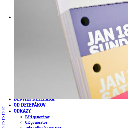
DeTePe [dtp]
ZÁKAZKY
FREE
NÁVODY
základy DTP
pre klientov
pdf, ps, acrobat, distiller
fonty, písmo, typografia
farby a color management návody
indesign
photoshop
illustrator
lightroom
OS X
office
fonty zadarmo
rozmery papiera
slovník pojmov
DENNÍK DETEPÁKA
OD DETEPÁKOV
0
ODKAZY
0
EAN generátor
0
QR generátor
0