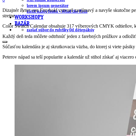
0
.cdr online konvertor
lorem ipsum generátor
Dizajnér
Peter von Freyhold
vytvoril zaujímavý a navyše skutočne pes
zistiť názov fontu – What the Font
stretne.
WORKSHOPY
BAZÁR
Color Swatch Calendar obsahuje 317 výberových CMYK odtieňov, kto
zaslať súbor do rubriky Od detepákov
Každý deň teda môžete odtrhnúť jeden z farebných prúžkov a odložiť 
Súčasťou kalendára je aj skrutkovacia väzba, do ktorej si viete pásiky
Peterov nápad sa teší popularite a kalendár už stihol získať aj viace