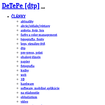
DeTePe [dtp]
ČLÁNKY
aktuality
akcie/súťaže/výstavy
anketa, kvíz, hra
farby a color management
typografia, fonty
logo, vizuálny štýl
dtp
pre-press, print
obalový dizajn
papier
fotografia
knihy
web
3D
hardware
software, mobilné aplikácie
na stiahnutie
obludárium
video