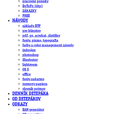
pracovné ponuky
DeTePe [dtp]
ZÁKAZKY
FREE
NÁVODY
základy DTP
pre klientov
pdf, ps, acrobat, distiller
fonty, písmo, typografia
farby a color management návody
indesign
photoshop
illustrator
lightroom
OS X
office
fonty zadarmo
rozmery papiera
slovník pojmov
DENNÍK DETEPÁKA
OD DETEPÁKOV
ODKAZY
EAN generátor