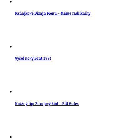
Raňajkové Dizajn Menu – Máme radi knihy
Vyšel nový Font 199!
Knižný tip: Zdrojový kód – Bill Gates