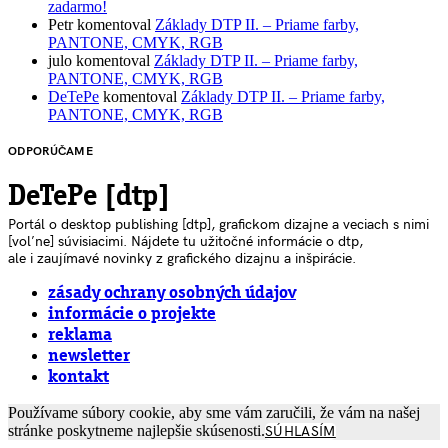
zadarmo!
Petr
komentoval
Základy DTP II. – Priame farby,
PANTONE, CMYK, RGB
julo
komentoval
Základy DTP II. – Priame farby,
PANTONE, CMYK, RGB
DeTePe
komentoval
Základy DTP II. – Priame farby,
PANTONE, CMYK, RGB
ODPORÚČAME
DeTePe [dtp]
Portál o desktop publishing [dtp], grafickom dizajne a veciach s nimi
[voľne] súvisiacimi. Nájdete tu užitočné informácie o dtp,
ale i zaujímavé novinky z grafického dizajnu a inšpirácie.
zásady ochrany osobných údajov
informácie o projekte
reklama
newsletter
kontakt
Používame súbory cookie, aby sme vám zaručili, že vám na našej
stránke poskytneme najlepšie skúsenosti.
SÚHLASÍM