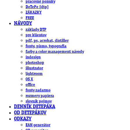
pracovné ponuky
DeTePe [dtp]
ZÁKAZKY
FREE
NÁVODY
základy DTP
pre klientov
pdf, ps, acrobat, distiller
fonty, písmo, typografia
farby a color management návody
indesign
photoshop
illustrator
lightroom
OS X
office
fonty zadarmo
rozmery papiera
slovník pojmov
DENNÍK DETEPÁKA
OD DETEPÁKOV
ODKAZY
EAN generátor