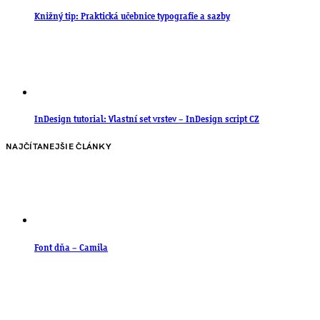
Knižný tip: Praktická učebnice typografie a sazby
InDesign tutorial: Vlastní set vrstev – InDesign script CZ
NAJČÍTANEJŠIE ČLÁNKY
Font dňa – Camila