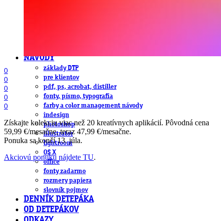
obludárium
video
pracovné ponuky
DeTePe [dtp]
ZÁKAZKY
FREE
NÁVODY
základy DTP
0
pre klientov
0
pdf, ps, acrobat, distiller
0
fonty, písmo, typografia
0
0
farby a color management návody
indesign
Získajte kolekciu viac než 20 kreatívnych aplikácií. Pôvodná cena
photoshop
59,99 €/mesačne, teraz 47,99 €/mesačne.
illustrator
Ponuka sa končí 13. júla.
lightroom
OS X
Akciovú ponuku nájdete TU
.
office
fonty zadarmo
rozmery papiera
slovník pojmov
DENNÍK DETEPÁKA
OD DETEPÁKOV
ODKAZY