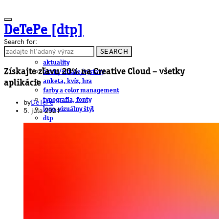
DeTePe [dtp]
Search for:
SEARCH
ČLÁNKY
aktuality
Získajte zľavu 20% na Creative Cloud – všetky
akcie/súťaže/výstavy
anketa, kvíz, hra
aplikácie
farby a color management
typografia, fonty
by
DeTePe
logo, vizuálny štýl
5. júla 2021
dtp
pre-press, print
obalový dizajn
papier
fotografia
knihy
web
3D
hardware
software, mobilné aplikácie
na stiahnutie