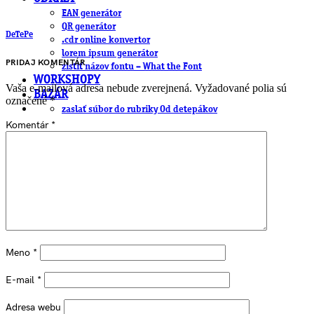
EAN generátor
QR generátor
DeTePe
.cdr online konvertor
lorem ipsum generátor
PRIDAJ KOMENTÁR
zistiť názov fontu – What the Font
WORKSHOPY
Vaša e-mailová adresa nebude zverejnená.
Vyžadované polia sú
BAZÁR
označené
*
zaslať súbor do rubriky Od detepákov
Komentár
*
Meno
*
E-mail
*
Adresa webu