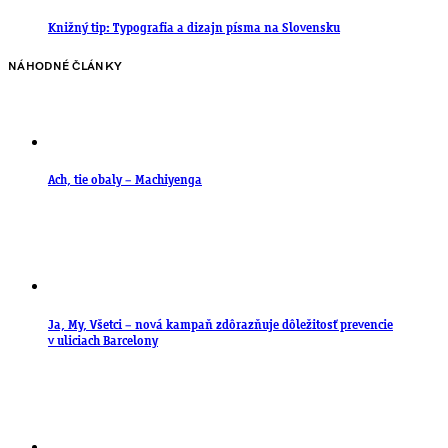
Knižný tip: Typografia a dizajn písma na Slovensku
NÁHODNÉ ČLÁNKY
Ach, tie obaly – Machiyenga
Ja, My, Všetci – nová kampaň zdôrazňuje dôležitosť prevencie
v uliciach Barcelony