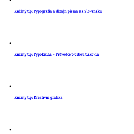
Knižný tip: Typografia a dizajn písma na Slovensku
Knižný tip: Typokniha – Průvodce tvorbou tiskovin
Knižný tip: Kreativní grafika