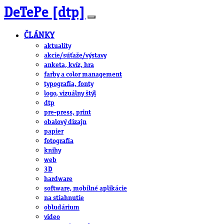
DeTePe [dtp]
ČLÁNKY
aktuality
akcie/súťaže/výstavy
anketa, kvíz, hra
farby a color management
typografia, fonty
logo, vizuálny štýl
dtp
pre-press, print
obalový dizajn
papier
fotografia
knihy
web
3D
hardware
software, mobilné aplikácie
na stiahnutie
obludárium
video