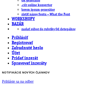
QR generátor
.cdr online konvertor
lorem ipsum generátor
zistiť názov fontu – What the Font
WORKSHOPY
BAZÁR
zaslať súbor do rubriky Od detepákov
Prihlásiť
Registrovať
Zabudnuté heslo
Účet
Pridať inzerát
Spravovať inzeráty
NOTIFIKÁCIE NOVÝCH ČLÁNKOV
Prihláste sa na odber