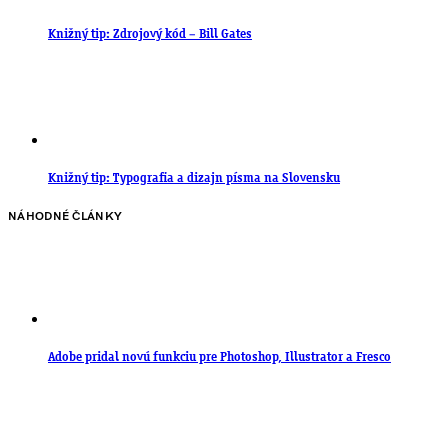
Knižný tip: Zdrojový kód – Bill Gates
Knižný tip: Typografia a dizajn písma na Slovensku
NÁHODNÉ ČLÁNKY
Adobe pridal novú funkciu pre Photoshop, Illustrator a Fresco