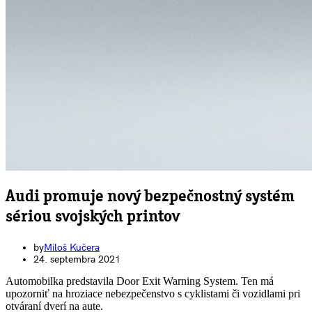
EAN generátor
QR generátor
.cdr online konvertor
lorem ipsum generátor
zistiť názov fontu – What the Font
WORKSHOPY
BAZÁR
zaslať súbor do rubriky Od detepákov
Audi promuje nový bezpečnostný systém
sériou svojských printov
by
Miloš Kučera
24. septembra 2021
Automobilka predstavila Door Exit Warning System. Ten má
upozorniť na hroziace nebezpečenstvo s cyklistami či vozidlami pri
otváraní dverí na aute.