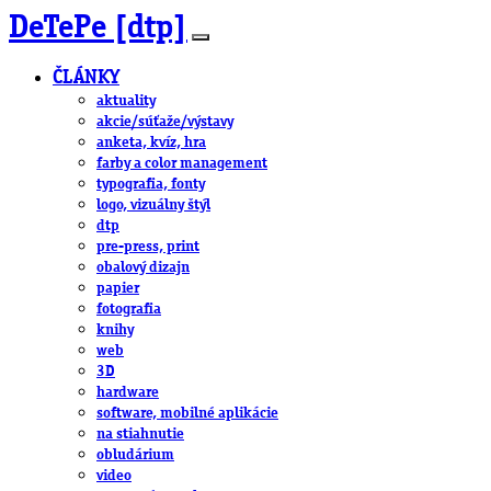
DeTePe [dtp]
ČLÁNKY
aktuality
akcie/súťaže/výstavy
anketa, kvíz, hra
farby a color management
typografia, fonty
logo, vizuálny štýl
dtp
pre-press, print
obalový dizajn
papier
fotografia
knihy
web
3D
hardware
software, mobilné aplikácie
na stiahnutie
obludárium
video