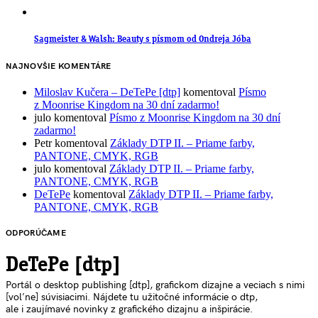
Sagmeister & Walsh: Beauty s písmom od Ondreja Jóba
NAJNOVŠIE KOMENTÁRE
Miloslav Kučera – DeTePe [dtp]
komentoval
Písmo
z Moonrise Kingdom na 30 dní zadarmo!
julo
komentoval
Písmo z Moonrise Kingdom na 30 dní
zadarmo!
Petr
komentoval
Základy DTP II. – Priame farby,
PANTONE, CMYK, RGB
julo
komentoval
Základy DTP II. – Priame farby,
PANTONE, CMYK, RGB
DeTePe
komentoval
Základy DTP II. – Priame farby,
PANTONE, CMYK, RGB
ODPORÚČAME
DeTePe [dtp]
Portál o desktop publishing [dtp], grafickom dizajne a veciach s nimi
[voľne] súvisiacimi. Nájdete tu užitočné informácie o dtp,
ale i zaujímavé novinky z grafického dizajnu a inšpirácie.