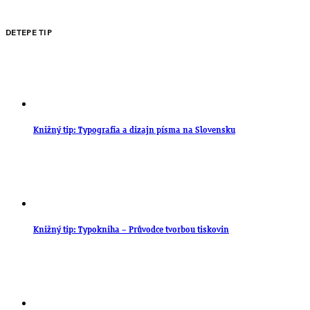
DETEPE TIP
Knižný tip: Typografia a dizajn písma na Slovensku
Knižný tip: Typokniha – Průvodce tvorbou tiskovin