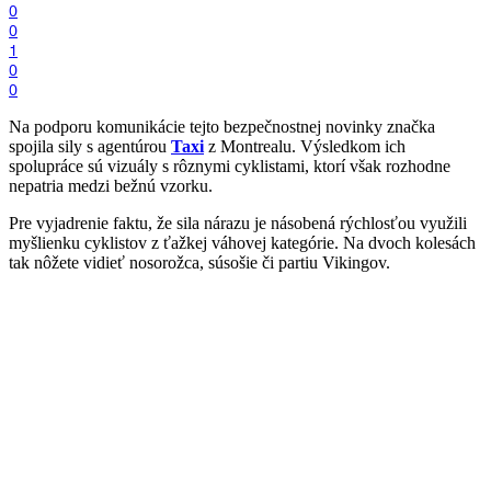
0
0
1
0
0
Na podporu komunikácie tejto bezpečnostnej novinky značka
spojila sily s agentúrou
Taxi
z Montrealu. Výsledkom ich
spolupráce sú vizuály s rôznymi cyklistami, ktorí však rozhodne
nepatria medzi bežnú vzorku.
Pre vyjadrenie faktu, že sila nárazu je násobená rýchlosťou využili
myšlienku cyklistov z ťažkej váhovej kategórie. Na dvoch kolesách
tak nôžete vidieť nosorožca, súsošie či partiu Vikingov.