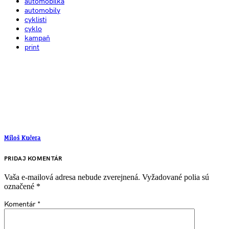
automobilka
automobily
cyklisti
cyklo
kampaň
print
Miloš Kučera
PRIDAJ KOMENTÁR
Vaša e-mailová adresa nebude zverejnená.
Vyžadované polia sú
označené
*
Komentár
*