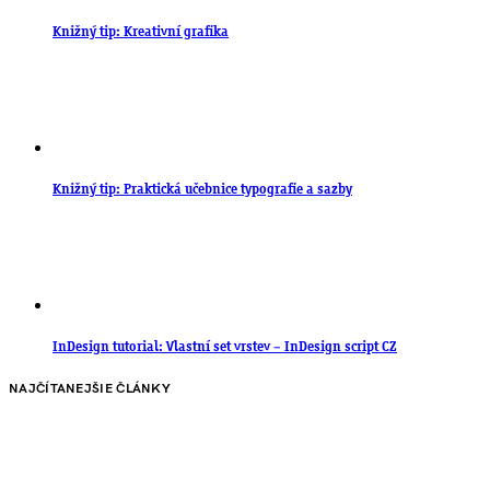
Knižný tip: Kreativní grafika
Knižný tip: Praktická učebnice typografie a sazby
InDesign tutorial: Vlastní set vrstev – InDesign script CZ
NAJČÍTANEJŠIE ČLÁNKY