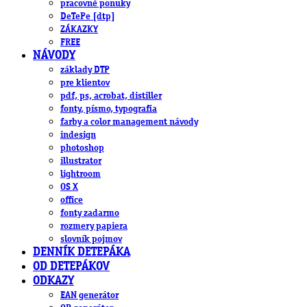
pracovné ponuky
DeTePe [dtp]
ZÁKAZKY
FREE
NÁVODY
základy DTP
pre klientov
pdf, ps, acrobat, distiller
fonty, písmo, typografia
farby a color management návody
indesign
photoshop
illustrator
lightroom
OS X
office
fonty zadarmo
rozmery papiera
slovník pojmov
DENNÍK DETEPÁKA
OD DETEPÁKOV
ODKAZY
EAN generátor