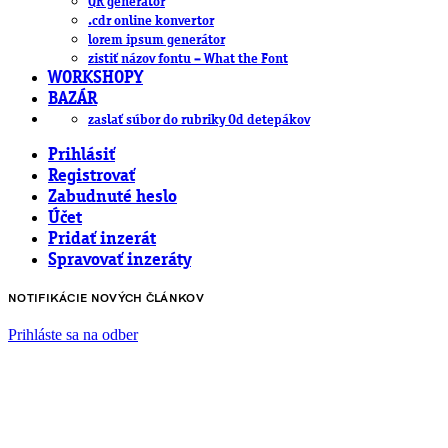
QR generátor
.cdr online konvertor
lorem ipsum generátor
zistiť názov fontu – What the Font
WORKSHOPY
BAZÁR
zaslať súbor do rubriky Od detepákov
Prihlásiť
Registrovať
Zabudnuté heslo
Účet
Pridať inzerát
Spravovať inzeráty
NOTIFIKÁCIE NOVÝCH ČLÁNKOV
Prihláste sa na odber