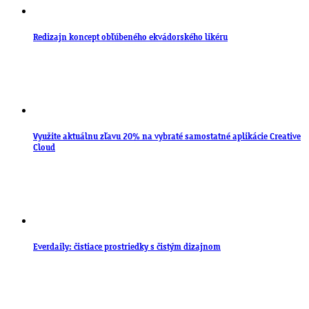
Redizajn koncept obľúbeného ekvádorského likéru
Využite aktuálnu zľavu 20% na vybraté samostatné aplikácie Creative
Cloud
Everdaily: čistiace prostriedky s čistým dizajnom