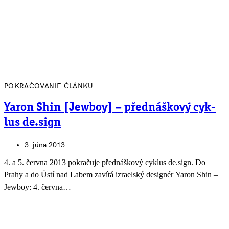
POKRAČOVANIE ČLÁNKU
Yaron Shin [Jewboy] – před­náš­kový cyk­
lus de.sign
3. júna 2013
4. a 5. června 2013 pokra­čuje před­náš­kový cyk­lus de.sign. Do
Prahy a do Ústí nad Labem zavítá izra­el­ský desig­nér Yaron Shin –
Jew­boy: 4. června…