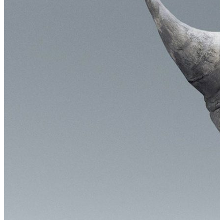
obludárium
video
pracovné ponuky
DeTePe [dtp]
ZÁKAZKY
FREE
NÁVODY
základy DTP
pre klientov
pdf, ps, acrobat, distiller
fonty, písmo, typografia
farby a color management návody
indesign
photoshop
illustrator
lightroom
OS X
office
fonty zadarmo
rozmery papiera
slovník pojmov
DENNÍK DETEPÁKA
OD DETEPÁKOV
ODKAZY