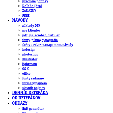
pracovné ponuky
DeTePe [dtp]
ZÁKAZKY
FREE
NÁVODY
základy DTP
pre klientov
pdf, ps, acrobat, distiller
fonty, písmo, typografia
farby a color management návody
indesign
photoshop
illustrator
lightroom
OS X
office
fonty zadarmo
rozmery papiera
slovník pojmov
DENNÍK DETEPÁKA
OD DETEPÁKOV
ODKAZY
EAN generátor