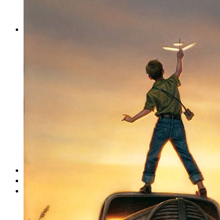
DeTePe [dtp]
ZÁKAZKY
FREE
NÁVODY
základy DTP
pre klientov
pdf, ps, acrobat, distiller
fonty, písmo, typografia
farby a color management návody
indesign
photoshop
illustrator
lightroom
OS X
office
fonty zadarmo
rozmery papiera
slovník pojmov
DENNÍK DETEPÁKA
OD DETEPÁKOV
ODKAZY
EAN generátor
QR generátor