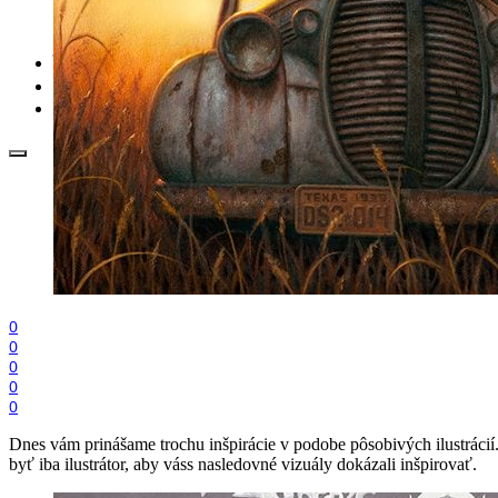
.cdr online konvertor
lorem ipsum generátor
zistiť názov fontu – What the Font
WORKSHOPY
BAZÁR
zaslať súbor do rubriky Od detepákov
0
0
0
0
0
Dnes vám prinášame trochu inšpirácie v podobe pôsobivých ilustrácií
byť iba ilustrátor, aby váss nasledovné vizuály dokázali inšpirovať.