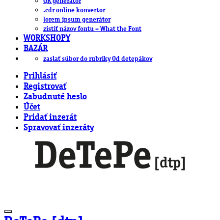
QR generátor
.cdr online konvertor
lorem ipsum generátor
zistiť názov fontu – What the Font
WORKSHOPY
BAZÁR
zaslať súbor do rubriky Od detepákov
Prihlásiť
Registrovať
Zabudnuté heslo
Účet
Pridať inzerát
Spravovať inzeráty