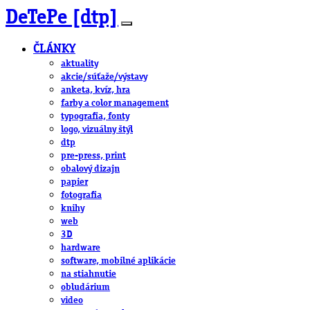
DeTePe [dtp]
ČLÁNKY
aktuality
akcie/súťaže/výstavy
anketa, kvíz, hra
farby a color management
typografia, fonty
logo, vizuálny štýl
dtp
pre-press, print
obalový dizajn
papier
fotografia
knihy
web
3D
hardware
software, mobilné aplikácie
na stiahnutie
obludárium
video