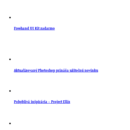
Freehand UI Kit zadarmo
Aktualizovaný Photoshop prináša užitočnú novinku
Pohyblivá inšpirácia – Project Ellis