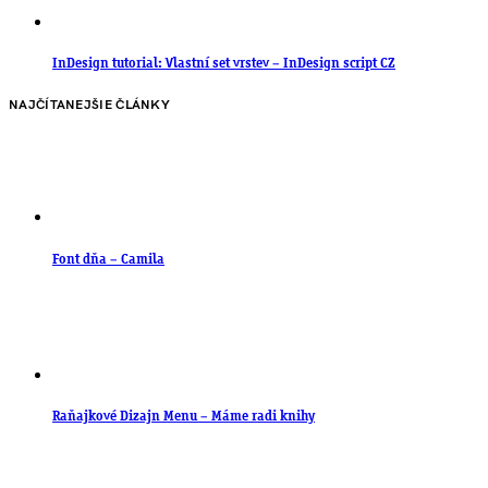
InDesign tutorial: Vlastní set vrstev – InDesign script CZ
NAJČÍTANEJŠIE ČLÁNKY
Font dňa – Camila
Raňajkové Dizajn Menu – Máme radi knihy