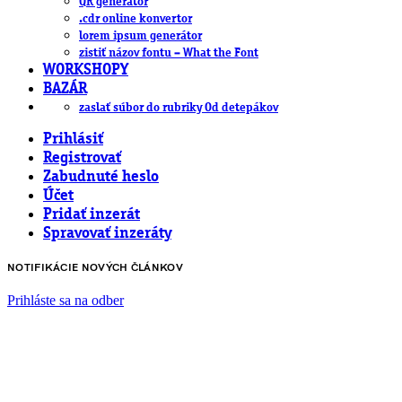
QR generátor
.cdr online konvertor
lorem ipsum generátor
zistiť názov fontu – What the Font
WORKSHOPY
BAZÁR
zaslať súbor do rubriky Od detepákov
Prihlásiť
Registrovať
Zabudnuté heslo
Účet
Pridať inzerát
Spravovať inzeráty
NOTIFIKÁCIE NOVÝCH ČLÁNKOV
Prihláste sa na odber