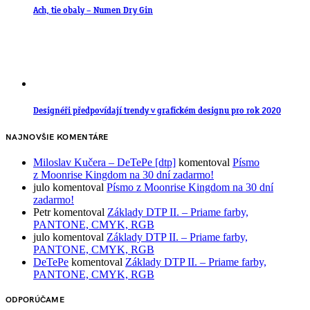
Ach, tie obaly – Numen Dry Gin
Designéři předpovídají trendy v grafickém designu pro rok 2020
NAJNOVŠIE KOMENTÁRE
Miloslav Kučera – DeTePe [dtp]
komentoval
Písmo
z Moonrise Kingdom na 30 dní zadarmo!
julo
komentoval
Písmo z Moonrise Kingdom na 30 dní
zadarmo!
Petr
komentoval
Základy DTP II. – Priame farby,
PANTONE, CMYK, RGB
julo
komentoval
Základy DTP II. – Priame farby,
PANTONE, CMYK, RGB
DeTePe
komentoval
Základy DTP II. – Priame farby,
PANTONE, CMYK, RGB
ODPORÚČAME