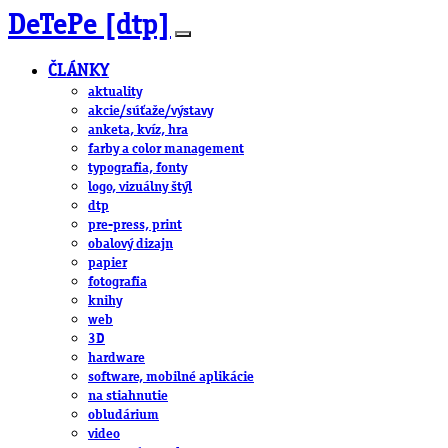
DeTePe [dtp]
ČLÁNKY
aktuality
akcie/súťaže/výstavy
anketa, kvíz, hra
farby a color management
typografia, fonty
logo, vizuálny štýl
dtp
pre-press, print
obalový dizajn
papier
fotografia
knihy
web
3D
hardware
software, mobilné aplikácie
na stiahnutie
obludárium
video