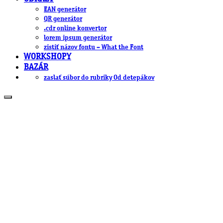
EAN generátor
QR generátor
.cdr online konvertor
lorem ipsum generátor
zistiť názov fontu – What the Font
WORKSHOPY
BAZÁR
zaslať súbor do rubriky Od detepákov