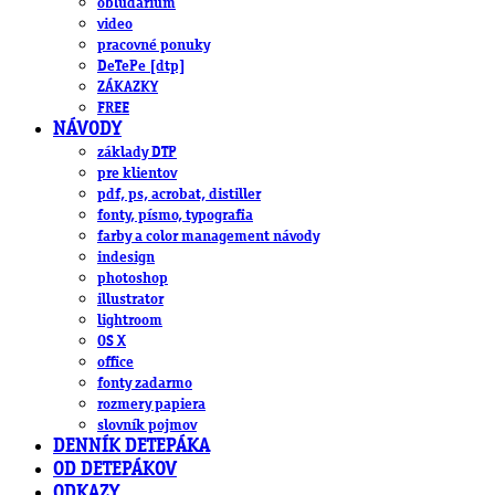
obludárium
video
pracovné ponuky
DeTePe [dtp]
ZÁKAZKY
FREE
NÁVODY
základy DTP
pre klientov
pdf, ps, acrobat, distiller
fonty, písmo, typografia
farby a color management návody
indesign
photoshop
illustrator
lightroom
OS X
office
fonty zadarmo
rozmery papiera
slovník pojmov
DENNÍK DETEPÁKA
OD DETEPÁKOV
ODKAZY