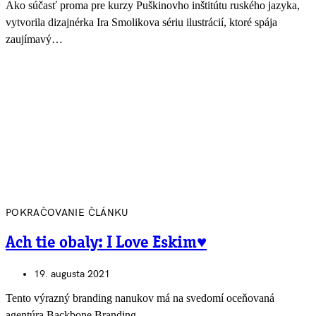
Ako súčasť proma pre kurzy Puškinovho inštitútu ruského jazyka,
vytvorila dizajnérka Ira Smolikova sériu ilustrácií, ktoré spája
zaujímavý…
POKRAČOVANIE ČLÁNKU
Ach tie obaly: I Love Eskim♥
19. augusta 2021
Tento výrazný branding nanukov má na svedomí oceňovaná
agentúra Backbone Branding.