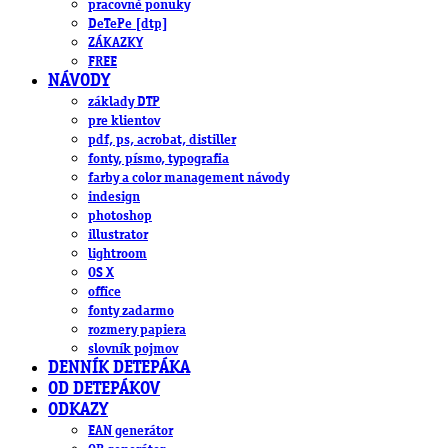
pracovné ponuky
DeTePe [dtp]
ZÁKAZKY
FREE
NÁVODY
základy DTP
pre klientov
pdf, ps, acrobat, distiller
fonty, písmo, typografia
farby a color management návody
indesign
photoshop
illustrator
lightroom
OS X
office
fonty zadarmo
rozmery papiera
slovník pojmov
DENNÍK DETEPÁKA
OD DETEPÁKOV
ODKAZY
EAN generátor