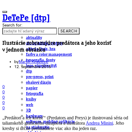
DeTePe [dtp]
Search for:
SEARCH
ČLÁNKY
aktuality
Ilustrácie zobrazujúce predátora a jeho korisť
akcie/súťaže/výstavy
anketa, kvíz, hra
v jednom obrázku
farby a color management
typografia, fonty
by
Martin Knezović
logo, vizuálny štýl
12. septembra 2016
dtp
pre-press, print
obalový dizajn
0
papier
0
fotografia
0
knihy
0
web
0
3D
hardware
„Predátori a ich korisť“ (Predators and Preys) je ilustrovaná séria od
software, mobilné aplikácie
talianskeho grafického dizajnéra a ilustrátora
Andrea Minini
. Jeho
na stiahnutie
kresby si určite prehliadnete viac ako iba jeden raz.