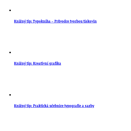
Knižný tip: Typokniha – Průvodce tvorbou tiskovin
Knižný tip: Kreativní grafika
Knižný tip: Praktická učebnice typografie a sazby