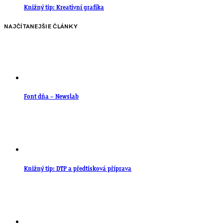
Knižný tip: Kreativní grafika
NAJČÍTANEJŠIE ČLÁNKY
Font dňa – Newslab
Knižný tip: DTP a předtisková příprava