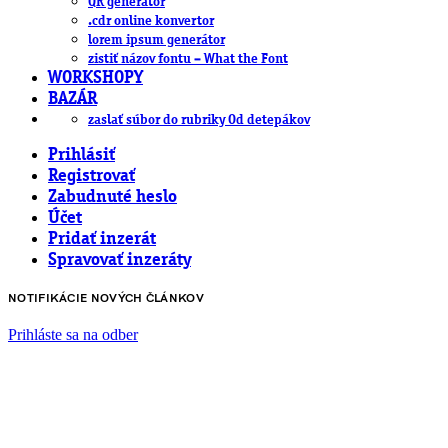
QR generátor
.cdr online konvertor
lorem ipsum generátor
zistiť názov fontu – What the Font
WORKSHOPY
BAZÁR
zaslať súbor do rubriky Od detepákov
Prihlásiť
Registrovať
Zabudnuté heslo
Účet
Pridať inzerát
Spravovať inzeráty
NOTIFIKÁCIE NOVÝCH ČLÁNKOV
Prihláste sa na odber