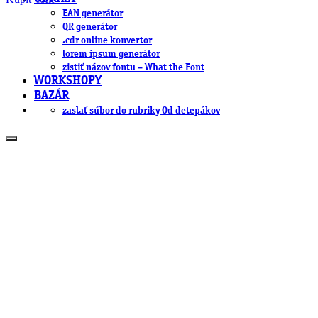
EAN generátor
QR generátor
.cdr online konvertor
lorem ipsum generátor
zistiť názov fontu – What the Font
WORKSHOPY
BAZÁR
zaslať súbor do rubriky Od detepákov