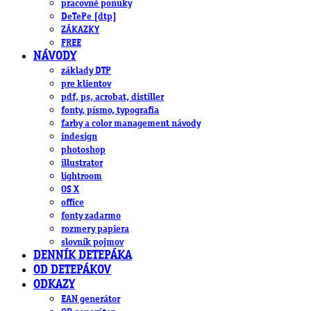
pracovné ponuky
DeTePe [dtp]
ZÁKAZKY
FREE
NÁVODY
základy DTP
pre klientov
pdf, ps, acrobat, distiller
fonty, písmo, typografia
farby a color management návody
indesign
photoshop
illustrator
lightroom
OS X
office
fonty zadarmo
rozmery papiera
slovník pojmov
DENNÍK DETEPÁKA
OD DETEPÁKOV
ODKAZY
EAN generátor