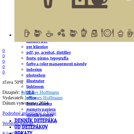
obludárium
video
pracovné ponuky
DeTePe [dtp]
ZÁKAZKY
FREE
NÁVODY
základy DTP
pre klientov
0
pdf, ps, acrobat, distiller
0
fonty, písmo, typografia
0
farby a color management návody
0
indesign
0
photoshop
illustrator
zľava 50%
lightroom
Dizajnér:
Johannes Hoffmann
OS X
Vydavateľ:
Johannes Hoffmann
office
Dátum vytvorenia: 2014
fonty zadarmo
rozmery papiera
Podrobné informácie o fonte
slovník pojmov
DENNÍK DETEPÁKA
Webfont náhľad
OD DETEPÁKOV
Kúpiť font
ODKAZY