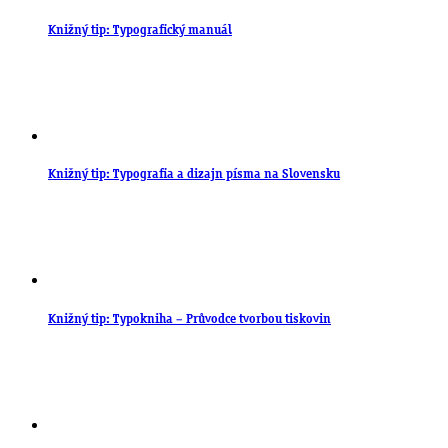
Knižný tip: Typografický manuál
Knižný tip: Typografia a dizajn písma na Slovensku
Knižný tip: Typokniha – Průvodce tvorbou tiskovin