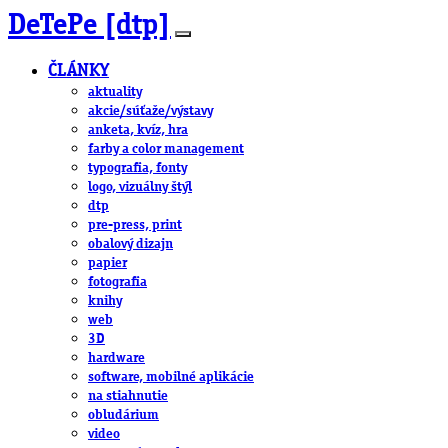
DeTePe [dtp]
ČLÁNKY
aktuality
akcie/súťaže/výstavy
anketa, kvíz, hra
farby a color management
typografia, fonty
logo, vizuálny štýl
dtp
pre-press, print
obalový dizajn
papier
fotografia
knihy
web
3D
hardware
software, mobilné aplikácie
na stiahnutie
obludárium
video