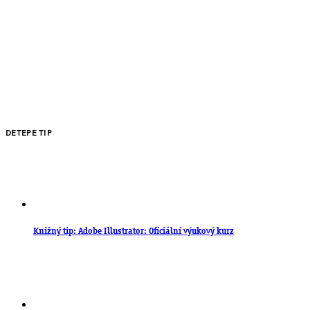
DETEPE TIP
Knižný tip: Adobe Illustrator: Oficiální výukový kurz