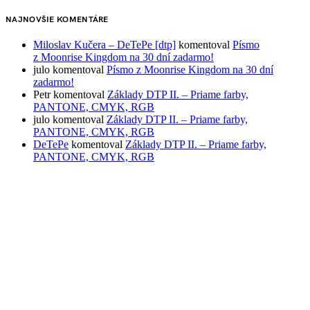
NAJNOVŠIE KOMENTÁRE
Miloslav Kučera – DeTePe [dtp]
komentoval
Písmo
z Moonrise Kingdom na 30 dní zadarmo!
julo
komentoval
Písmo z Moonrise Kingdom na 30 dní
zadarmo!
Petr
komentoval
Základy DTP II. – Priame farby,
PANTONE, CMYK, RGB
julo
komentoval
Základy DTP II. – Priame farby,
PANTONE, CMYK, RGB
DeTePe
komentoval
Základy DTP II. – Priame farby,
PANTONE, CMYK, RGB