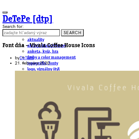
DeTePe [dtp]
Search for:
SEARCH
ČLÁNKY
aktuality
Font dňa – Vivala Coffee House Icons
akcie/súťaže/výstavy
anketa, kvíz, hra
by
DeTePe
farby a color management
21. februára 2020
typografia, fonty
logo, vizuálny štýl
dtp
pre-press, print
obalový dizajn
papier
fotografia
knihy
web
3D
hardware
software, mobilné aplikácie
na stiahnutie