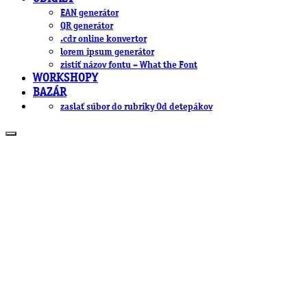
EAN generátor
QR generátor
.cdr online konvertor
lorem ipsum generátor
zistiť názov fontu – What the Font
WORKSHOPY
BAZÁR
zaslať súbor do rubriky Od detepákov