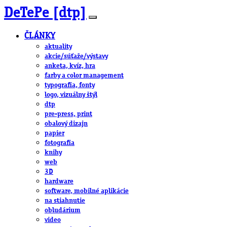
DeTePe [dtp]
ČLÁNKY
aktuality
akcie/súťaže/výstavy
anketa, kvíz, hra
farby a color management
typografia, fonty
logo, vizuálny štýl
dtp
pre-press, print
obalový dizajn
papier
fotografia
knihy
web
3D
hardware
software, mobilné aplikácie
na stiahnutie
obludárium
video