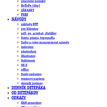
pracovné ponuky
DeTePe [dtp]
ZÁKAZKY
FREE
NÁVODY
základy DTP
pre klientov
pdf, ps, acrobat, distiller
fonty, písmo, typografia
farby a color management návody
indesign
photoshop
illustrator
lightroom
OS X
office
fonty zadarmo
rozmery papiera
slovník pojmov
DENNÍK DETEPÁKA
OD DETEPÁKOV
ODKAZY
EAN generátor