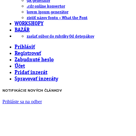
QR generátor
.cdr online konvertor
lorem ipsum generátor
zistiť názov fontu – What the Font
WORKSHOPY
BAZÁR
zaslať súbor do rubriky Od detepákov
Prihlásiť
Registrovať
Zabudnuté heslo
Účet
Pridať inzerát
Spravovať inzeráty
NOTIFIKÁCIE NOVÝCH ČLÁNKOV
Prihláste sa na odber