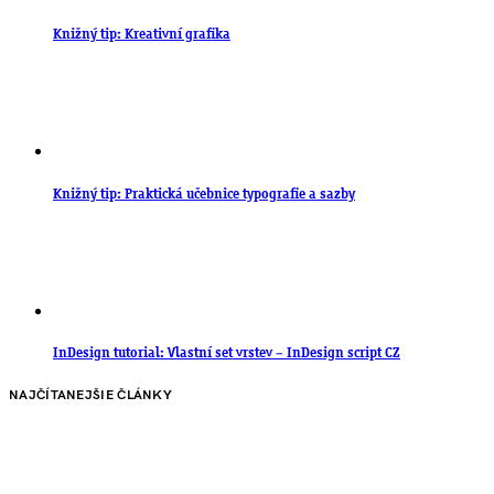
Knižný tip: Kreativní grafika
Knižný tip: Praktická učebnice typografie a sazby
InDesign tutorial: Vlastní set vrstev – InDesign script CZ
NAJČÍTANEJŠIE ČLÁNKY