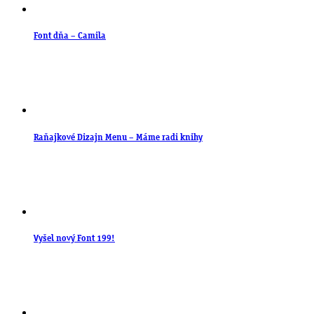
Font dňa – Camila
Raňajkové Dizajn Menu – Máme radi knihy
Vyšel nový Font 199!