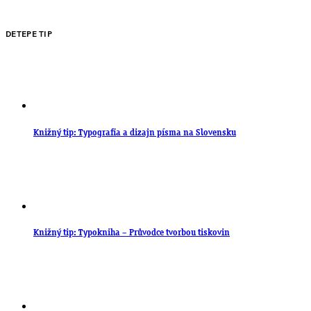
DETEPE TIP
Knižný tip: Typografia a dizajn písma na Slovensku
Knižný tip: Typokniha – Průvodce tvorbou tiskovin