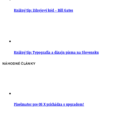
Knižný tip: Zdrojový kód – Bill Gates
Knižný tip: Typografia a dizajn písma na Slovensku
NÁHODNÉ ČLÁNKY
Pixelmator pre OS X prichádza s upgradom!