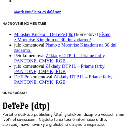
March Bundle za 29 dolárov!
NAJNOVŠIE KOMENTÁRE
Miloslav Kučera – DeTePe [dtp]
komentoval
Písmo
z Moonrise Kingdom na 30 dní zadarmo!
julo
komentoval
Písmo z Moonrise Kingdom na 30 dní
zadarmo!
Petr
komentoval
Základy DTP II. – Priame farby,
PANTONE, CMYK, RGB
julo
komentoval
Základy DTP II. – Priame farby,
PANTONE, CMYK, RGB
DeTePe
komentoval
Základy DTP II. – Priame farby,
PANTONE, CMYK, RGB
ODPORÚČAME
DeTePe [dtp]
Portál o desktop publishing [dtp], grafickom dizajne a veciach s nimi
[voľne] súvisiacimi. Nájdete tu užitočné informácie o dtp,
ale i zaujímavé novinky z grafického dizajnu a inšpirácie.