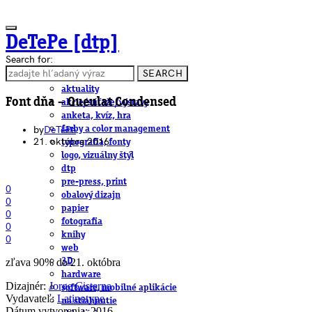
DeTePe [dtp]
Search for:
SEARCH
ČLÁNKY
aktuality
Font dňa – Queulat Condensed
akcie/súťaže/výstavy
anketa, kvíz, hra
by
DeTePe
farby a color management
21. októbra 2016
typografia, fonty
logo, vizuálny štýl
dtp
pre-press, print
0
obalový dizajn
0
papier
0
fotografia
0
knihy
0
web
zľava 90% do 21. októbra
3D
hardware
Dizajnér:
Jorge Cisterna
software, mobilné aplikácie
Vydavateľ:
Latinotype
na stiahnutie
Dátum vytvorenia: 2016