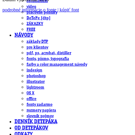
obludárium
video
podrobné informácie o fonte | kúpiť font
pracovné ponuky
DeTePe [dtp]
ZÁKAZKY
FREE
NÁVODY
základy DTP
pre klientov
pdf, ps, acrobat, distiller
fonty, písmo, typografia
farby a color management návody
indesign
photoshop
illustrator
lightroom
OS X
office
fonty zadarmo
rozmery papiera
slovník pojmov
DENNÍK DETEPÁKA
OD DETEPÁKOV
ODKAZY