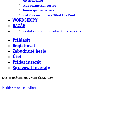
QR generátor
.cdr online konvertor
lorem ipsum generátor
zistiť názov fontu – What the Font
WORKSHOPY
BAZÁR
zaslať súbor do rubriky Od detepákov
Prihlásiť
Registrovať
Zabudnuté heslo
Účet
Pridať inzerát
Spravovať inzeráty
NOTIFIKÁCIE NOVÝCH ČLÁNKOV
Prihláste sa na odber