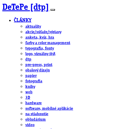
DeTePe [dtp]
ČLÁNKY
aktuality
akcie/súťaže/výstavy
anketa, kvíz, hra
farby a color management
typografia, fonty
logo, vizuálny štýl
dtp
pre-press, print
obalový dizajn
papier
fotografia
knihy
web
3D
hardware
software, mobilné aplikácie
na stiahnutie
obludárium
video