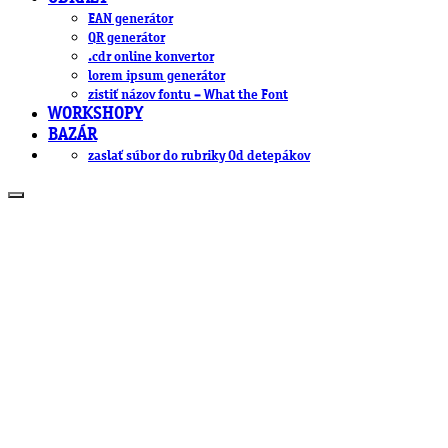
EAN generátor
QR generátor
.cdr online konvertor
lorem ipsum generátor
zistiť názov fontu – What the Font
WORKSHOPY
BAZÁR
zaslať súbor do rubriky Od detepákov