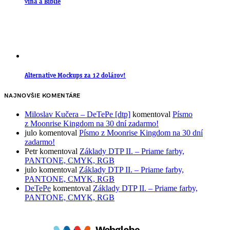
vína a Biblie
Alternative Mockups za 12 dolárov!
NAJNOVŠIE KOMENTÁRE
Miloslav Kučera – DeTePe [dtp]
komentoval
Písmo
z Moonrise Kingdom na 30 dní zadarmo!
julo
komentoval
Písmo z Moonrise Kingdom na 30 dní
zadarmo!
Petr
komentoval
Základy DTP II. – Priame farby,
PANTONE, CMYK, RGB
julo
komentoval
Základy DTP II. – Priame farby,
PANTONE, CMYK, RGB
DeTePe
komentoval
Základy DTP II. – Priame farby,
PANTONE, CMYK, RGB