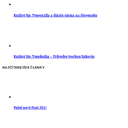
Knižný tip: Typografia a dizajn písma na Slovensku
Knižný tip: Typokniha – Průvodce tvorbou tiskovin
NAJČÍTANEJŠIE ČLÁNKY
Vyšel nový Font 201!