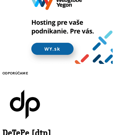
ODPORÚČAME
DeTePe [dtp]