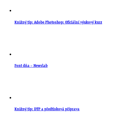
Knižný tip: Adobe Photoshop: Oficiální výukový kurz
Font dňa – Newslab
Knižný tip: DTP a předtisková příprava