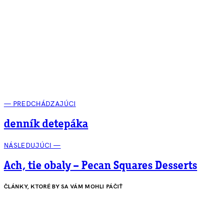
— PREDCHÁDZAJÚCI
denník detepáka
NÁSLEDUJÚCI —
Ach, tie obaly – Pecan Squares Desserts
ČLÁNKY, KTORÉ BY SA VÁM MOHLI PÁČIŤ