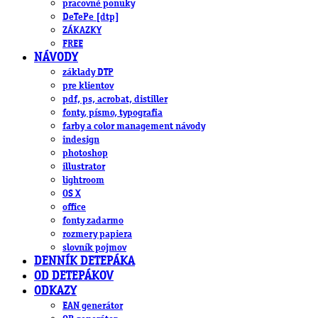
pracovné ponuky
DeTePe [dtp]
ZÁKAZKY
FREE
NÁVODY
základy DTP
pre klientov
pdf, ps, acrobat, distiller
fonty, písmo, typografia
farby a color management návody
indesign
photoshop
illustrator
lightroom
OS X
office
fonty zadarmo
rozmery papiera
slovník pojmov
DENNÍK DETEPÁKA
OD DETEPÁKOV
ODKAZY
EAN generátor