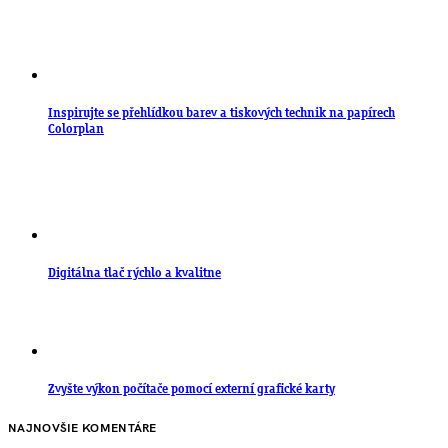
Inspirujte se přehlídkou barev a tiskových technik na papírech
Colorplan
Digitálna tlač rýchlo a kvalitne
Zvyšte výkon počítače pomocí externí grafické karty
NAJNOVŠIE KOMENTÁRE