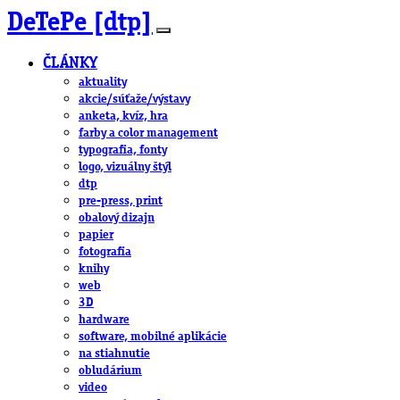
DeTePe [dtp]
ČLÁNKY
aktuality
akcie/súťaže/výstavy
anketa, kvíz, hra
farby a color management
typografia, fonty
logo, vizuálny štýl
dtp
pre-press, print
obalový dizajn
papier
fotografia
knihy
web
3D
hardware
software, mobilné aplikácie
na stiahnutie
obludárium
video