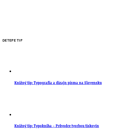
DETEPE TIP
Knižný tip: Typografia a dizajn písma na Slovensku
Knižný tip: Typokniha – Průvodce tvorbou tiskovin