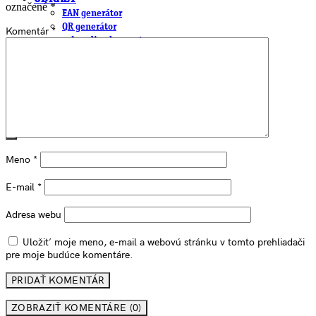
označené
*
EAN generátor
QR generátor
Komentár
*
.cdr online konvertor
lorem ipsum generátor
zistiť názov fontu – What the Font
WORKSHOPY
BAZÁR
zaslať súbor do rubriky Od detepákov
Meno
*
E-mail
*
Adresa webu
Uložiť moje meno, e-mail a webovú stránku v tomto prehliadači
pre moje budúce komentáre.
ZOBRAZIŤ KOMENTÁRE (0)