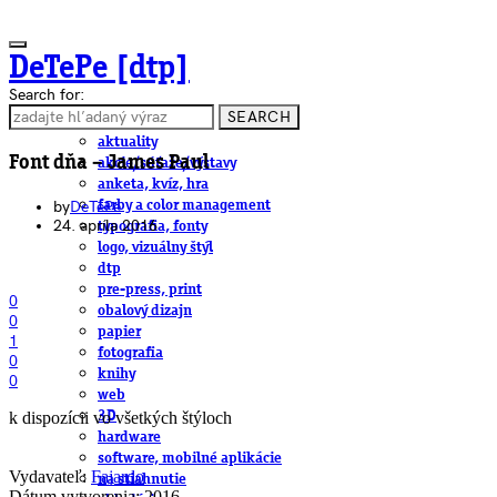
DeTePe [dtp]
Search for:
SEARCH
ČLÁNKY
aktuality
Font dňa – James Paul
akcie/súťaže/výstavy
anketa, kvíz, hra
by
DeTePe
farby a color management
24. apríla 2016
typografia, fonty
logo, vizuálny štýl
dtp
pre-press, print
0
obalový dizajn
0
papier
1
fotografia
0
knihy
0
web
k dispozícii vo všetkých štýloch
3D
hardware
software, mobilné aplikácie
Vydavateľ:
Fajardo
na stiahnutie
Dátum vytvorenia: 2016