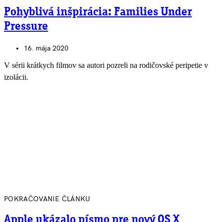
Pohyblivá inšpirácia: Families Under
Pressure
16. mája 2020
V sérii krátkych filmov sa autori pozreli na rodičovské peripetie v
izolácii.
POKRAČOVANIE ČLÁNKU
Apple ukázalo písmo pre nový OS X