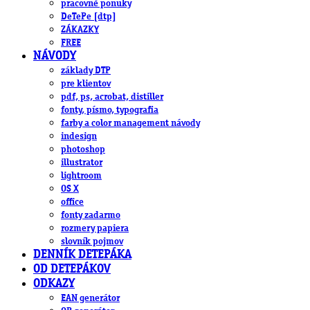
pracovné ponuky
DeTePe [dtp]
ZÁKAZKY
FREE
NÁVODY
základy DTP
pre klientov
pdf, ps, acrobat, distiller
fonty, písmo, typografia
farby a color management návody
indesign
photoshop
illustrator
lightroom
OS X
office
fonty zadarmo
rozmery papiera
slovník pojmov
DENNÍK DETEPÁKA
OD DETEPÁKOV
ODKAZY
EAN generátor