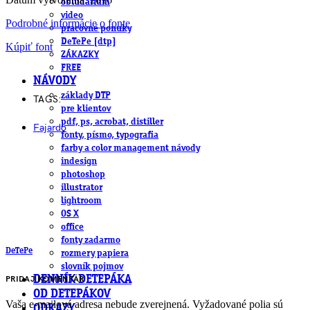
obludárium
video
Podrobné informácie o fonte
pracovné ponuky
DeTePe [dtp]
Kúpiť font
ZÁKAZKY
FREE
NÁVODY
základy DTP
TAGS:
pre klientov
pdf, ps, acrobat, distiller
Fajardo
fonty, písmo, typografia
farby a color management návody
indesign
photoshop
illustrator
lightroom
OS X
office
fonty zadarmo
DeTePe
rozmery papiera
slovník pojmov
PRIDAJ KOMENTÁR
DENNÍK DETEPÁKA
OD DETEPÁKOV
Vaša e-mailová adresa nebude zverejnená.
Vyžadované polia sú
ODKAZY