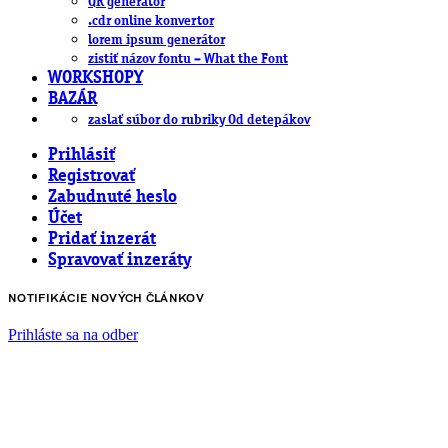
QR generátor
.cdr online konvertor
lorem ipsum generátor
zistiť názov fontu – What the Font
WORKSHOPY
BAZÁR
zaslať súbor do rubriky Od detepákov
Prihlásiť
Registrovať
Zabudnuté heslo
Účet
Pridať inzerát
Spravovať inzeráty
NOTIFIKÁCIE NOVÝCH ČLÁNKOV
Prihláste sa na odber