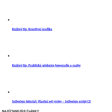
Knižný tip: Kreativní grafika
Knižný tip: Praktická učebnice typografie a sazby
InDesign tutorial: Vlastní set vrstev – InDesign script CZ
NAJČÍTANEJŠIE ČLÁNKY