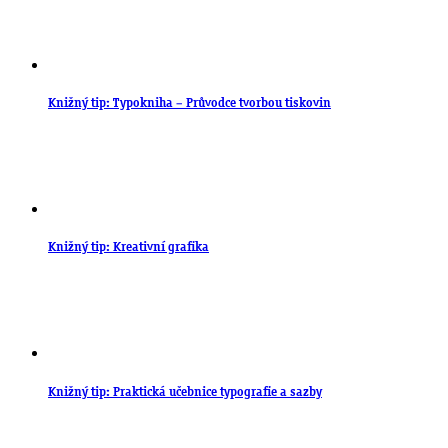
Knižný tip: Typokniha – Průvodce tvorbou tiskovin
Knižný tip: Kreativní grafika
Knižný tip: Praktická učebnice typografie a sazby