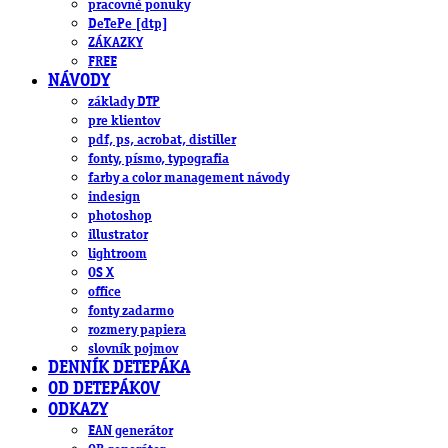
pracovné ponuky
DeTePe [dtp]
ZÁKAZKY
FREE
NÁVODY
základy DTP
pre klientov
pdf, ps, acrobat, distiller
fonty, písmo, typografia
farby a color management návody
indesign
photoshop
illustrator
lightroom
OS X
office
fonty zadarmo
rozmery papiera
slovník pojmov
DENNÍK DETEPÁKA
OD DETEPÁKOV
ODKAZY
EAN generátor