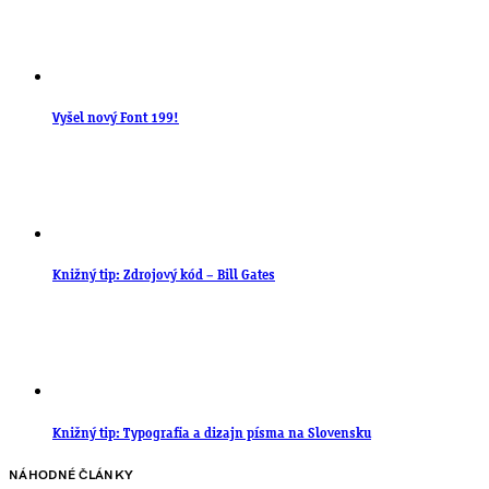
Vyšel nový Font 199!
Knižný tip: Zdrojový kód – Bill Gates
Knižný tip: Typografia a dizajn písma na Slovensku
NÁHODNÉ ČLÁNKY