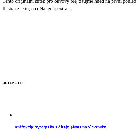
Tento originální štítek pro olivový olej zaujme hned na první pohled.
Ilustrace je to, co dělá tento extra…
DETEPE TIP
Knižný tip: Typografia a dizajn písma na Slovensku