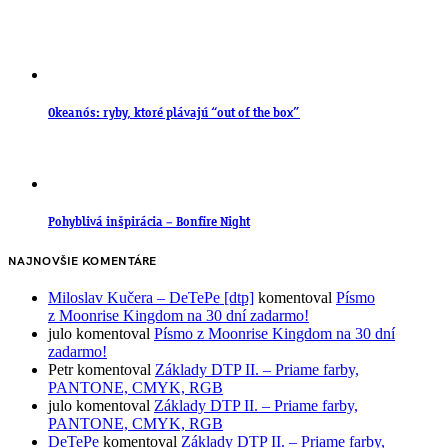
Okeanós: ryby, ktoré plávajú “out of the box”
Pohyblivá inšpirácia – Bonfire Night
NAJNOVŠIE KOMENTÁRE
Miloslav Kučera – DeTePe [dtp]
komentoval
Písmo
z Moonrise Kingdom na 30 dní zadarmo!
julo
komentoval
Písmo z Moonrise Kingdom na 30 dní
zadarmo!
Petr
komentoval
Základy DTP II. – Priame farby,
PANTONE, CMYK, RGB
julo
komentoval
Základy DTP II. – Priame farby,
PANTONE, CMYK, RGB
DeTePe
komentoval
Základy DTP II. – Priame farby,