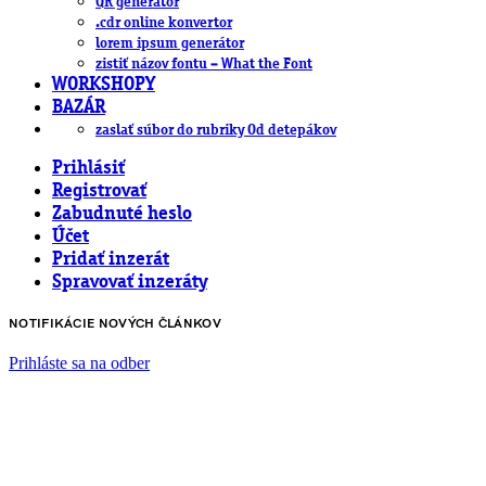
QR generátor
.cdr online konvertor
lorem ipsum generátor
zistiť názov fontu – What the Font
WORKSHOPY
BAZÁR
zaslať súbor do rubriky Od detepákov
Prihlásiť
Registrovať
Zabudnuté heslo
Účet
Pridať inzerát
Spravovať inzeráty
NOTIFIKÁCIE NOVÝCH ČLÁNKOV
Prihláste sa na odber