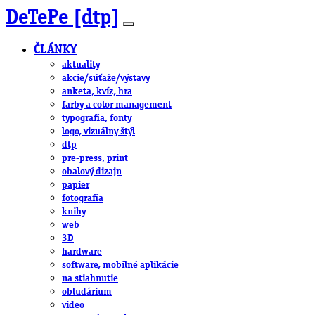
DeTePe [dtp]
ČLÁNKY
aktuality
akcie/súťaže/výstavy
anketa, kvíz, hra
farby a color management
typografia, fonty
logo, vizuálny štýl
dtp
pre-press, print
obalový dizajn
papier
fotografia
knihy
web
3D
hardware
software, mobilné aplikácie
na stiahnutie
obludárium
video