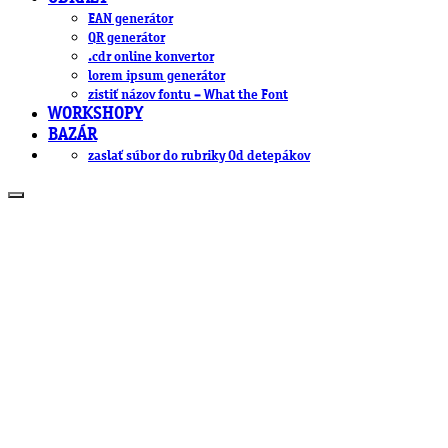
EAN generátor
QR generátor
.cdr online konvertor
lorem ipsum generátor
zistiť názov fontu – What the Font
WORKSHOPY
BAZÁR
zaslať súbor do rubriky Od detepákov