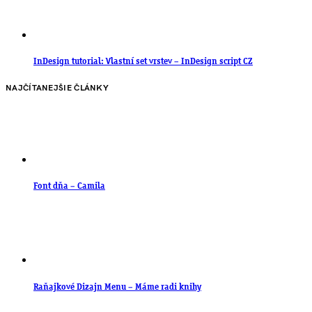
InDesign tutorial: Vlastní set vrstev – InDesign script CZ
NAJČÍTANEJŠIE ČLÁNKY
Font dňa – Camila
Raňajkové Dizajn Menu – Máme radi knihy