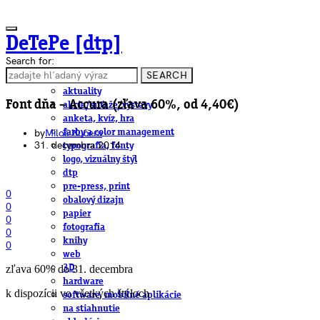
DeTePe [dtp]
Search for:
SEARCH
ČLÁNKY
aktuality
Font dňa – Accura (zľava 60%, od 4,40€)
akcie/súťaže/výstavy
anketa, kvíz, hra
by
Miloš Kučera
farby a color management
31. decembra 2014
typografia, fonty
logo, vizuálny štýl
dtp
pre-press, print
0
obalový dizajn
0
papier
0
fotografia
0
knihy
0
web
zľava 60% do 31. decembra
3D
hardware
k dispozícii vo všetkých štýloch
software, mobilné aplikácie
na stiahnutie