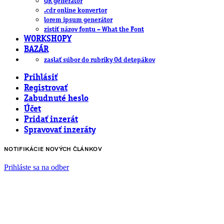
QR generátor
.cdr online konvertor
lorem ipsum generátor
zistiť názov fontu – What the Font
WORKSHOPY
BAZÁR
zaslať súbor do rubriky Od detepákov
Prihlásiť
Registrovať
Zabudnuté heslo
Účet
Pridať inzerát
Spravovať inzeráty
NOTIFIKÁCIE NOVÝCH ČLÁNKOV
Prihláste sa na odber