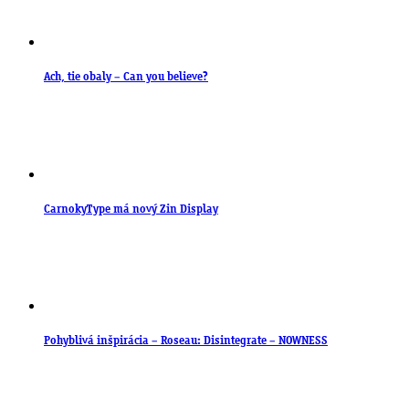
Ach, tie obaly – Can you believe?
CarnokyType má nový Zin Display
Pohyblivá inšpirácia – Roseau: Disintegrate – NOWNESS