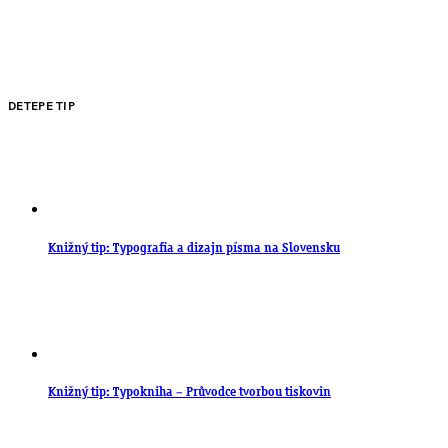
DETEPE TIP
Knižný tip: Typografia a dizajn písma na Slovensku
Knižný tip: Typokniha – Průvodce tvorbou tiskovin