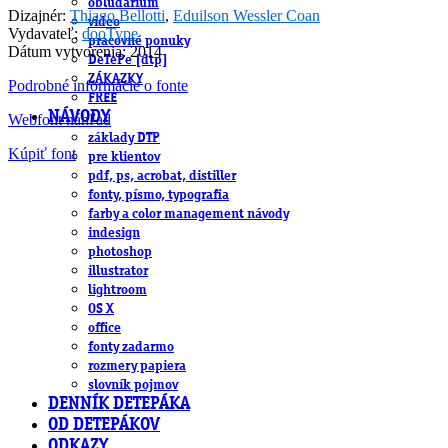
obludárium
Dizajnér:
Thiago Bellotti
,
Eduilson Wessler Coan
video
Vydavateľ:
dooType
pracovné ponuky
Dátum vytvorenia: 2014
DeTePe [dtp]
ZÁKAZKY
Podrobné informácie o fonte
FREE
NÁVODY
Webfont náhľad
základy DTP
Kúpiť font
pre klientov
pdf, ps, acrobat, distiller
fonty, písmo, typografia
farby a color management návody
indesign
photoshop
illustrator
lightroom
OS X
office
fonty zadarmo
rozmery papiera
slovník pojmov
DENNÍK DETEPÁKA
OD DETEPÁKOV
ODKAZY