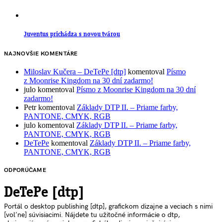
Juventus prichádza s novou tvárou
NAJNOVŠIE KOMENTÁRE
Miloslav Kučera – DeTePe [dtp]
komentoval
Písmo
z Moonrise Kingdom na 30 dní zadarmo!
julo
komentoval
Písmo z Moonrise Kingdom na 30 dní
zadarmo!
Petr
komentoval
Základy DTP II. – Priame farby,
PANTONE, CMYK, RGB
julo
komentoval
Základy DTP II. – Priame farby,
PANTONE, CMYK, RGB
DeTePe
komentoval
Základy DTP II. – Priame farby,
PANTONE, CMYK, RGB
ODPORÚČAME
DeTePe [dtp]
Portál o desktop publishing [dtp], grafickom dizajne a veciach s nimi
[voľne] súvisiacimi. Nájdete tu užitočné informácie o dtp,