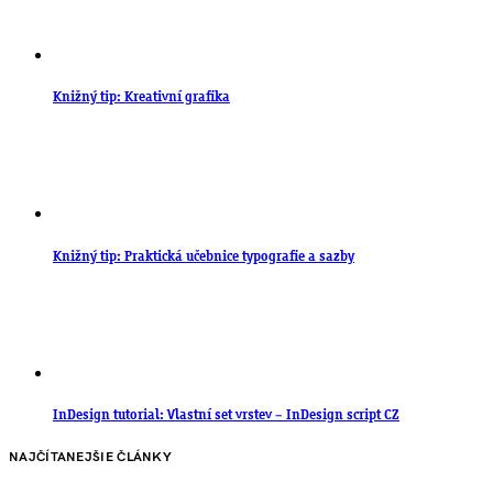
Knižný tip: Kreativní grafika
Knižný tip: Praktická učebnice typografie a sazby
InDesign tutorial: Vlastní set vrstev – InDesign script CZ
NAJČÍTANEJŠIE ČLÁNKY