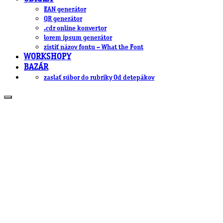
EAN generátor
QR generátor
.cdr online konvertor
lorem ipsum generátor
zistiť názov fontu – What the Font
WORKSHOPY
BAZÁR
zaslať súbor do rubriky Od detepákov