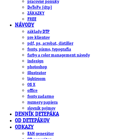
pracovné ponuky
DeTePe [dtp]
ZÁKAZKY
FREE
NÁVODY
základy DTP
pre klientov
pdf, ps, acrobat, distiller
fonty, písmo, typografia
farby a color management návody
indesign
photoshop
illustrator
lightroom
OS X
office
fonty zadarmo
rozmery papiera
slovník pojmov
DENNÍK DETEPÁKA
OD DETEPÁKOV
ODKAZY
EAN generátor