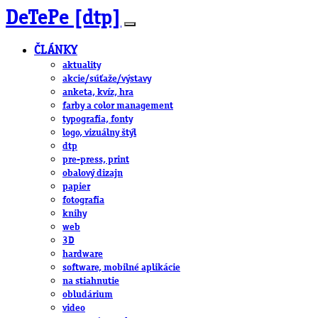
DeTePe [dtp]
ČLÁNKY
aktuality
akcie/súťaže/výstavy
anketa, kvíz, hra
farby a color management
typografia, fonty
logo, vizuálny štýl
dtp
pre-press, print
obalový dizajn
papier
fotografia
knihy
web
3D
hardware
software, mobilné aplikácie
na stiahnutie
obludárium
video