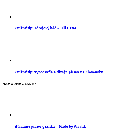
Knižný tip: Zdrojový kód – Bill Gates
Knižný tip: Typografia a dizajn písma na Slovensku
NÁHODNÉ ČLÁNKY
Hľadáme junior grafika – Made by Vaculik