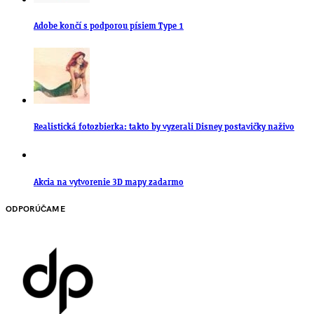
Adobe končí s podporou písiem Type 1
Realistická fotozbierka: takto by vyzerali Disney postavičky naživo
Akcia na vytvorenie 3D mapy zadarmo
ODPORÚČAME