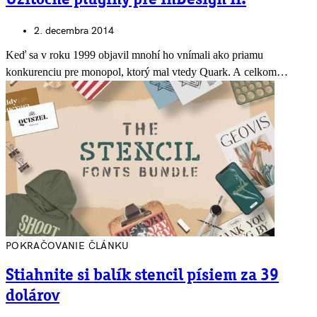
Užitočné pluginy pre InDesign II.
2. decembra 2014
Keď sa v roku 1999 objavil mnohí ho vnímali ako priamu
konkurenciu pre monopol, ktorý mal vtedy Quark. A celkom…
POKRAČOVANIE ČLÁNKU
Stiahnite si balík stencil písiem za 39
dolárov