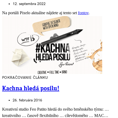
12. septembra 2022
Na portáli Pixelo aktuálne nájdete aj tento set
fontov
.
POKRAČOVANIE ČLÁNKU
Kachna hledá posilu!
26. februára 2016
Kreativní studio Feo Patito hledá do svého brněnského týmu: …
kreativního … časově flexibilního … cílevědomého … MAC…