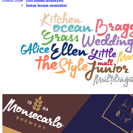
.cdr online konvertor
lorem ipsum generátor
zistiť názov fontu – What the Font
WORKSHOPY
BAZÁR
zaslať súbor do rubriky Od detepákov