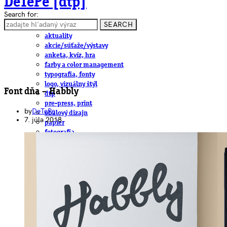
DeTePe [dtp]
Search for:
SEARCH
ČLÁNKY
aktuality
akcie/súťaže/výstavy
anketa, kvíz, hra
farby a color management
typografia, fonty
logo, vizuálny štýl
Font dňa – Habbly
dtp
pre-press, print
by
DeTePe
obalový dizajn
7. júla 2018
papier
fotografia
knihy
web
3D
hardware
software, mobilné aplikácie
na stiahnutie
obludárium
video
pracovné ponuky