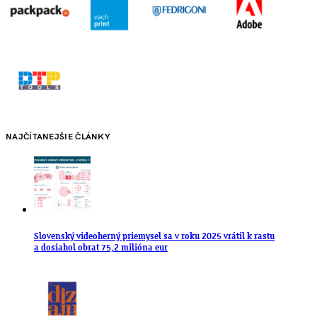
NAJČÍTANEJŠIE ČLÁNKY
Slovenský videoherný priemysel sa v roku 2025 vrátil k rastu
a dosiahol obrat 75,2 milióna eur