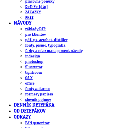
pracovné ponuky
DeTePe [dtp]
ZÁKAZKY
FREE
NÁVODY
základy DTP
pre klientov
pdf, ps, acrobat, distiller
fonty, písmo, typografia
farby a color management návody
indesign
photoshop
illustrator
lightroom
OS X
office
fonty zadarmo
rozmery papiera
slovník pojmov
DENNÍK DETEPÁKA
OD DETEPÁKOV
ODKAZY
EAN generátor