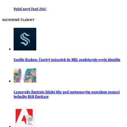
Vyšel nový Font 204!
NÁHODNÉ ČLÁNKY
Seattle Kraken: Čerstvý prírastok do NHL predstavuje svoju identitu
Carnovsky ilustruje lidské tělo pod rentgenovým paprskem pomocí
techniky RGB ilustrace