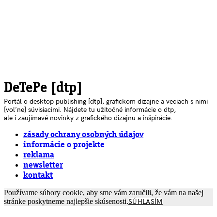
DeTePe [dtp]
Portál o desktop publishing [dtp], grafickom dizajne a veciach s nimi
[voľne] súvisiacimi. Nájdete tu užitočné informácie o dtp,
ale i zaujímavé novinky z grafického dizajnu a inšpirácie.
zásady ochrany osobných údajov
informácie o projekte
reklama
newsletter
kontakt
Používame súbory cookie, aby sme vám zaručili, že vám na našej
stránke poskytneme najlepšie skúsenosti.
SÚHLASÍM