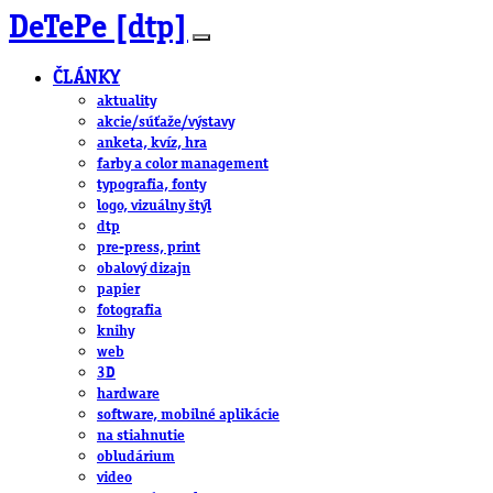
DeTePe [dtp]
ČLÁNKY
aktuality
akcie/súťaže/výstavy
anketa, kvíz, hra
farby a color management
typografia, fonty
logo, vizuálny štýl
dtp
pre-press, print
obalový dizajn
papier
fotografia
knihy
web
3D
hardware
software, mobilné aplikácie
na stiahnutie
obludárium
video