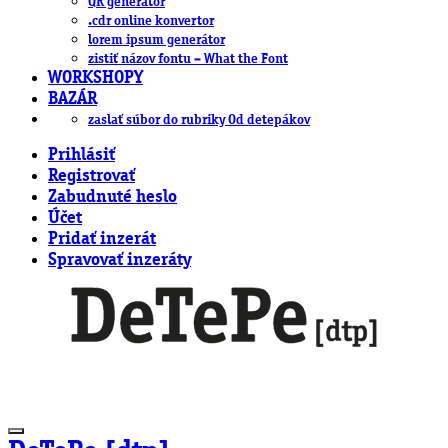
QR generátor
.cdr online konvertor
lorem ipsum generátor
zistiť názov fontu – What the Font
WORKSHOPY
BAZÁR
zaslať súbor do rubriky Od detepákov
Prihlásiť
Registrovať
Zabudnuté heslo
Účet
Pridať inzerát
Spravovať inzeráty