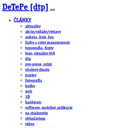
DeTePe [dtp]
ČLÁNKY
aktuality
akcie/súťaže/výstavy
anketa, kvíz, hra
farby a color management
typografia, fonty
logo, vizuálny štýl
dtp
pre-press, print
obalový dizajn
papier
fotografia
knihy
web
3D
hardware
software, mobilné aplikácie
na stiahnutie
obludárium
video