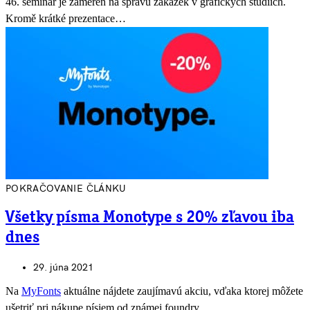
46. seminář je zaměřen na správu zakázek v grafických studiích.
Kromě krátké prezentace…
POKRAČOVANIE ČLÁNKU
Všetky písma Monotype s 20% zľavou iba
dnes
29. júna 2021
Na
MyFonts
aktuálne nájdete zaujímavú akciu, vďaka ktorej môžete
ušetriť pri nákupe písiem od známej foundry.