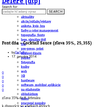
DeTePe [dtp]
Search for:
SEARCH
ČLÁNKY
aktuality
akcie/súťaže/výstavy
anketa, kvíz, hra
farby a color management
typografia, fonty
logo, vizuálny štýl
Font dňa – Cocktail Sauce (zľava 35%, 25,35$)
dtp
pre-press, print
by
DeTePe
obalový dizajn
17. januára 2014
papier
fotografia
knihy
web
0
3D
0
hardware
0
software, mobilné aplikácie
0
na stiahnutie
0
obludárium
zľava 35% do 8. februára
video
pracovné ponuky
k dispozícii vo všetkých štýloch