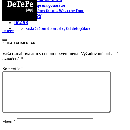
.cdr online konvertor
lorem ipsum generátor
zistiť názov fontu – What the Font
WORKSHOPY
BAZÁR
zaslať súbor do rubriky Od detepákov
DeTePe
PRIDAJ KOMENTÁR
Vaša e-mailová adresa nebude zverejnená.
Vyžadované polia sú
označené
*
Komentár
*
Meno
*