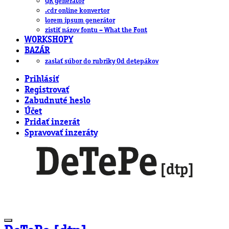
QR generátor
.cdr online konvertor
lorem ipsum generátor
zistiť názov fontu – What the Font
WORKSHOPY
BAZÁR
zaslať súbor do rubriky Od detepákov
Prihlásiť
Registrovať
Zabudnuté heslo
Účet
Pridať inzerát
Spravovať inzeráty