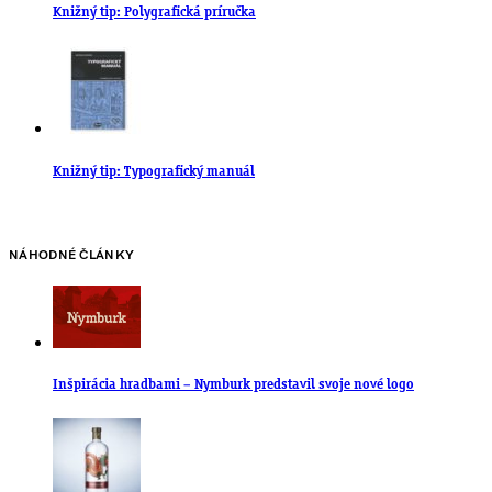
Knižný tip: Polygrafická príručka
Knižný tip: Typografický manuál
NÁHODNÉ ČLÁNKY
Inšpirácia hradbami – Nymburk predstavil svoje nové logo