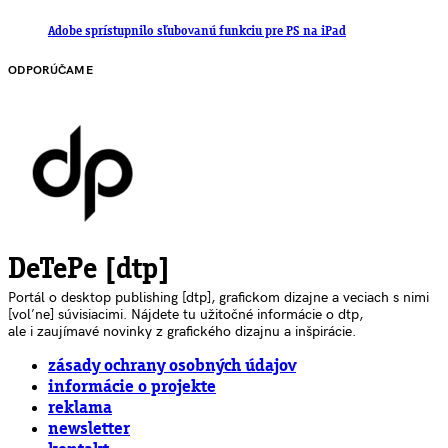
Adobe sprístupnilo sľubovanú funkciu pre PS na iPad
ODPORÚČAME
DeTePe [dtp]
Portál o desktop publishing [dtp], grafickom dizajne a veciach s nimi
[voľne] súvisiacimi. Nájdete tu užitočné informácie o dtp,
ale i zaujímavé novinky z grafického dizajnu a inšpirácie.
zásady ochrany osobných údajov
informácie o projekte
reklama
newsletter