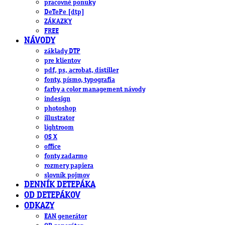
pracovné ponuky
DeTePe [dtp]
ZÁKAZKY
FREE
NÁVODY
základy DTP
pre klientov
pdf, ps, acrobat, distiller
fonty, písmo, typografia
farby a color management návody
indesign
photoshop
illustrator
lightroom
OS X
office
fonty zadarmo
rozmery papiera
slovník pojmov
DENNÍK DETEPÁKA
OD DETEPÁKOV
ODKAZY
EAN generátor