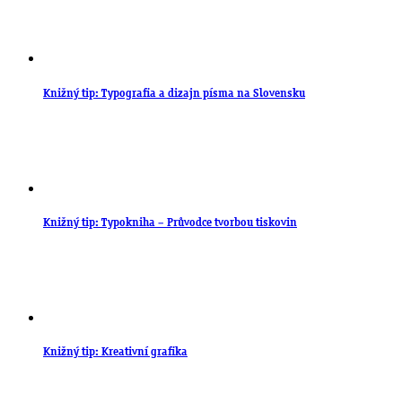
Knižný tip: Typografia a dizajn písma na Slovensku
Knižný tip: Typokniha – Průvodce tvorbou tiskovin
Knižný tip: Kreativní grafika