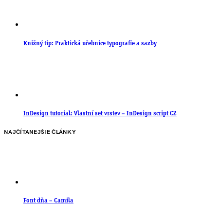
Knižný tip: Praktická učebnice typografie a sazby
InDesign tutorial: Vlastní set vrstev – InDesign script CZ
NAJČÍTANEJŠIE ČLÁNKY
Font dňa – Camila