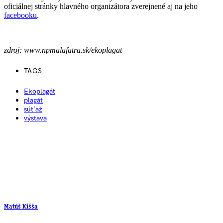
oficiálnej stránky hlavného organizátora zverejnené aj na jeho
facebooku
.
zdroj: www.npmalafatra.sk/ekoplagat
TAGS:
Ekoplagát
plagát
súťaž
výstava
Matúš Kišša