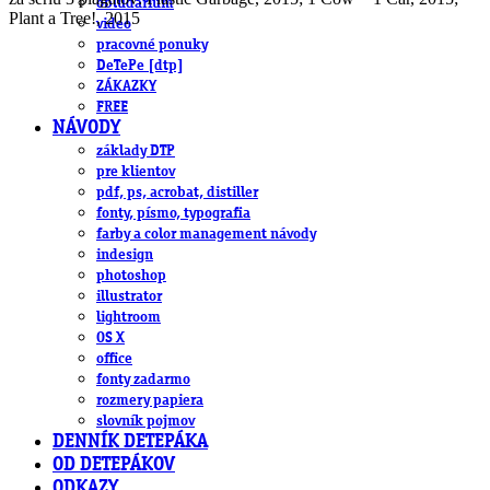
obludárium
Plant a Tree!, 2015
video
pracovné ponuky
DeTePe [dtp]
ZÁKAZKY
FREE
NÁVODY
základy DTP
pre klientov
pdf, ps, acrobat, distiller
fonty, písmo, typografia
farby a color management návody
indesign
photoshop
illustrator
lightroom
OS X
office
fonty zadarmo
rozmery papiera
slovník pojmov
DENNÍK DETEPÁKA
OD DETEPÁKOV
ODKAZY