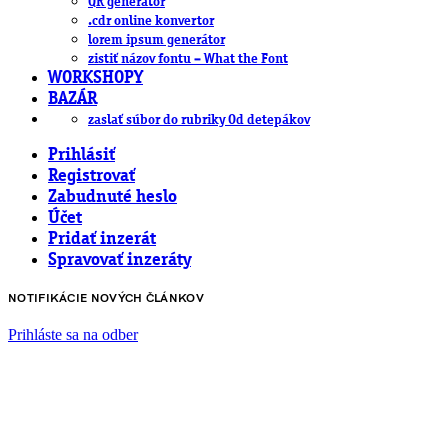
QR generátor
.cdr online konvertor
lorem ipsum generátor
zistiť názov fontu – What the Font
WORKSHOPY
BAZÁR
zaslať súbor do rubriky Od detepákov
Prihlásiť
Registrovať
Zabudnuté heslo
Účet
Pridať inzerát
Spravovať inzeráty
NOTIFIKÁCIE NOVÝCH ČLÁNKOV
Prihláste sa na odber