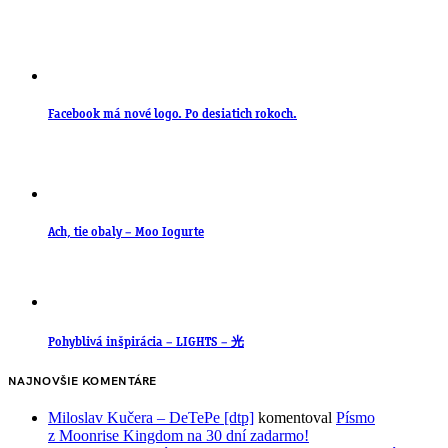
Facebook má nové logo. Po desiatich rokoch.
Ach, tie obaly – Moo Iogurte
Pohyblivá inšpirácia – LIGHTS – 光
NAJNOVŠIE KOMENTÁRE
Miloslav Kučera – DeTePe [dtp]
komentoval
Písmo
z Moonrise Kingdom na 30 dní zadarmo!