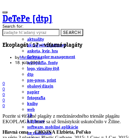
DeTePe [dtp]
Search for:
SEARCH
ČLÁNKY
aktuality
Ekoplagát ´17 – víťazné plagáty
akcie/súťaže/výstavy
anketa, kvíz, hra
by
Matúš Kišša
farby a color management
18. júla 2017
typografia, fonty
logo, vizuálny štýl
dtp
pre-press, print
0
obalový dizajn
0
papier
0
fotografia
0
knihy
0
web
Pozrite si víťazné plagáty z medzinárodného trienále plagátu
3D
EKOPLAGÁT, ktoré sa už štrnástykrát uskutočnilo v Žiline.
hardware
software, mobilné aplikácie
Hlavná cena – CHOJNA Elzbieta, Poľsko
na stiahnutie
za sériu 3 plagátov: Plastic Garbage, 2015; 1 Cow = 1 Car, 2015;