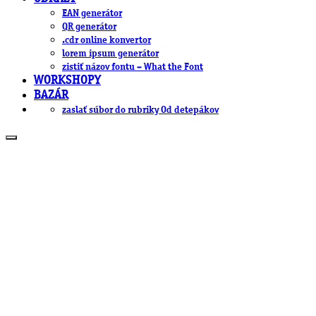
EAN generátor
QR generátor
.cdr online konvertor
lorem ipsum generátor
zistiť názov fontu – What the Font
WORKSHOPY
BAZÁR
zaslať súbor do rubriky Od detepákov