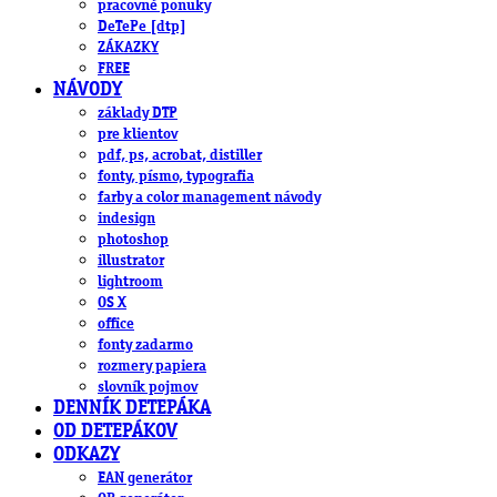
pracovné ponuky
DeTePe [dtp]
ZÁKAZKY
FREE
NÁVODY
základy DTP
pre klientov
pdf, ps, acrobat, distiller
fonty, písmo, typografia
farby a color management návody
indesign
photoshop
illustrator
lightroom
OS X
office
fonty zadarmo
rozmery papiera
slovník pojmov
DENNÍK DETEPÁKA
OD DETEPÁKOV
ODKAZY
EAN generátor