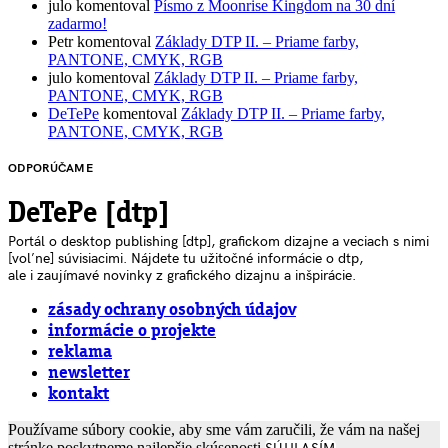
julo
komentoval
Písmo z Moonrise Kingdom na 30 dní
zadarmo!
Petr
komentoval
Základy DTP II. – Priame farby,
PANTONE, CMYK, RGB
julo
komentoval
Základy DTP II. – Priame farby,
PANTONE, CMYK, RGB
DeTePe
komentoval
Základy DTP II. – Priame farby,
PANTONE, CMYK, RGB
ODPORÚČAME
DeTePe [dtp]
Portál o desktop publishing [dtp], grafickom dizajne a veciach s nimi
[voľne] súvisiacimi. Nájdete tu užitočné informácie o dtp,
ale i zaujímavé novinky z grafického dizajnu a inšpirácie.
zásady ochrany osobných údajov
informácie o projekte
reklama
newsletter
kontakt
Používame súbory cookie, aby sme vám zaručili, že vám na našej
stránke poskytneme najlepšie skúsenosti.