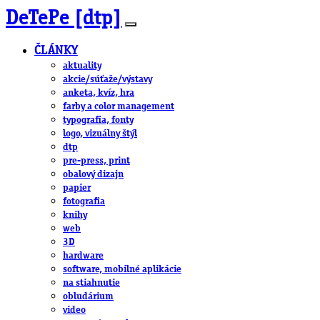
DeTePe [dtp]
ČLÁNKY
aktuality
akcie/súťaže/výstavy
anketa, kvíz, hra
farby a color management
typografia, fonty
logo, vizuálny štýl
dtp
pre-press, print
obalový dizajn
papier
fotografia
knihy
web
3D
hardware
software, mobilné aplikácie
na stiahnutie
obludárium
video