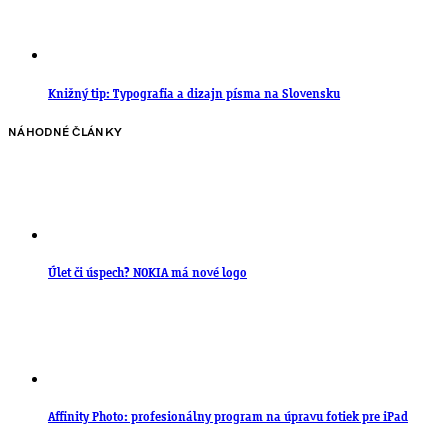
Knižný tip: Typografia a dizajn písma na Slovensku
NÁHODNÉ ČLÁNKY
Úlet či úspech? NOKIA má nové logo
Affinity Photo: profesionálny program na úpravu fotiek pre iPad