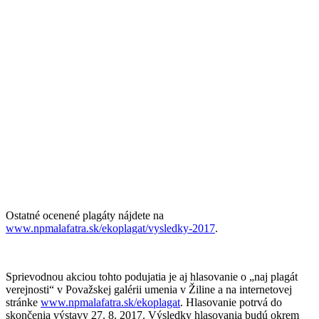
Ostatné ocenené plagáty nájdete na
www.npmalafatra.sk/ekoplagat/vysledky-2017
.
Sprievodnou akciou tohto podujatia je aj hlasovanie o „naj plagát
verejnosti“ v Považskej galérii umenia v Žiline a na internetovej
stránke
www.npmalafatra.sk/ekoplagat
. Hlasovanie potrvá do
skončenia výstavy 27. 8. 2017. Výsledky hlasovania budú okrem