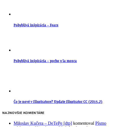
Pohyblivá inšpirácia – Fears
Pohyblivá inšpirácia – pocho y la mosca
Čo je nové v Illustratore? Update Illustrator CC (2015.2)
NAJNOVŠIE KOMENTÁRE
Miloslav Kučera – DeTePe [dtp]
komentoval
Písmo