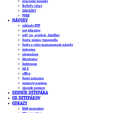
pracovné ponuky
DeTePe [dtp]
ZÁKAZKY
FREE
NÁVODY
základy DTP
pre klientov
pdf, ps, acrobat, distiller
fonty, písmo, typografia
farby a color management návody
indesign
photoshop
illustrator
lightroom
OS X
office
fonty zadarmo
rozmery papiera
slovník pojmov
DENNÍK DETEPÁKA
OD DETEPÁKOV
ODKAZY
EAN generátor