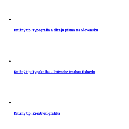
Knižný tip: Typografia a dizajn písma na Slovensku
Knižný tip: Typokniha – Průvodce tvorbou tiskovin
Knižný tip: Kreativní grafika