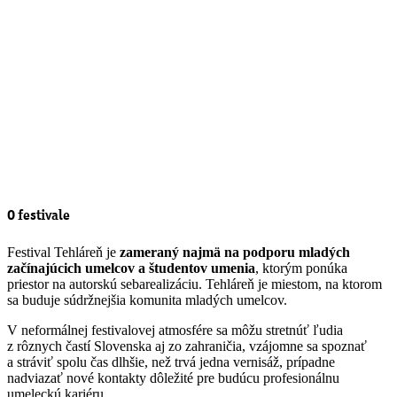
O festivale
Festival Tehláreň je
zameraný najmä na podporu mladých
začínajúcich umelcov a študentov umenia
, ktorým ponúka
priestor na autorskú sebarealizáciu. Tehláreň je miestom, na ktorom
sa buduje súdržnejšia komunita mladých umelcov.
V neformálnej festivalovej atmosfére sa môžu stretnúť ľudia
z rôznych častí Slovenska aj zo zahraničia, vzájomne sa spoznať
a stráviť spolu čas dlhšie, než trvá jedna vernisáž, prípadne
nadviazať nové kontakty dôležité pre budúcu profesionálnu
umeleckú kariéru.