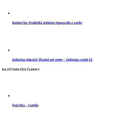
Knižný tip: Praktická učebnice typografie a sazby
InDesign tutorial: Vlastní set vrstev – InDesign script CZ
NAJČÍTANEJŠIE ČLÁNKY
Font dňa – Camila