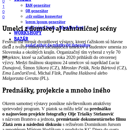
0
EAN generátor
1
QR generátor
0
0
.cdr online konvertor
lorem ipsum generátor
zistiť názov fontu – What the Font
Umelci z domácej aj zahraničnej scény
WORKSHOPY
BAZÁR
Festival má formát dvojdňovej výstavy, ktorej ťažiskom sú hlavne
zaslať súbor do rubriky Od detepákov
diela z tvorby mladých začínajúcich umelcov a študentov umenia zo
Slovenska a okolitých krajín. Organizačný tím vyberal z vyše 70
projektov, ktoré sa začiatkom roka 2020 prihlásili do otvorenej
výzvy. Medzi finálnou skupinou 24 umelcov sú napríklad
Lucia
Dunajová
, Šimon
Sýkora
(CZ),
Miroslav
Pelák
,
Nela
Bártová
(CZ),
Ema
Lančaričová
, Michal
Fízik
,
Paulína
Halásová
alebo
Malgorzata
Greszta
(PL).
Prednášky, projekcie a mnoho iného
Okrem samotnej výstavy ponúkne návštevníkom atraktívny
sprievodný program. V piatok sa môžu tešiť na
prednášku
o najnovšom projekte fotografky Olje Triašky Stefanović
s názvom Bratstvo a jednota,
premietanie dokumentárneho filmu
Zlatá zem a následnú diskusiu
s režisérom Dominikom Jursom
a reportérom Máriom Hudákom z produkcie KC Diera do sveta,