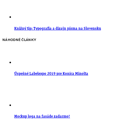
Knižný tip: Typografia a dizajn písma na Slovensku
NÁHODNÉ ČLÁNKY
Úspešné Labelexpo 2019 pre Konica Minolta
Mockup loga na fasáde zadarmo!