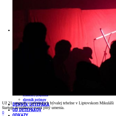
obludárium
video
pracovné ponuky
DeTePe [dtp]
ZÁKAZKY
FREE
NÁVODY
základy DTP
pre klientov
pdf, ps, acrobat, distiller
fonty, písmo, typografia
farby a color management návody
indesign
photoshop
illustrator
lightroom
OS X
office
fonty zadarmo
rozmery papiera
slovník pojmov
Už 21. augusta v priestoroch bývalej tehelne v Liptovskom Mikuláši
DENNÍK DETEPÁKA
štartuje dvojdňový event plný umenia.
OD DETEPÁKOV
0
ODKAZY