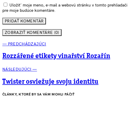
Uložiť moje meno, e-mail a webovú stránku v tomto prehliadači
pre moje budúce komentáre.
ZOBRAZIŤ KOMENTÁRE (0)
— PREDCHÁDZAJÚCI
Rozzářené etikety vinařství Rozařín
NÁSLEDUJÚCI —
Twister osviežuje svoju identitu
ČLÁNKY, KTORÉ BY SA VÁM MOHLI PÁČIŤ