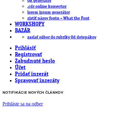
QR generátor
.cdr online konvertor
lorem ipsum generátor
zistiť názov fontu – What the Font
WORKSHOPY
BAZÁR
zaslať súbor do rubriky Od detepákov
Prihlásiť
Registrovať
Zabudnuté heslo
Účet
Pridať inzerát
Spravovať inzeráty
NOTIFIKÁCIE NOVÝCH ČLÁNKOV
Prihláste sa na odber