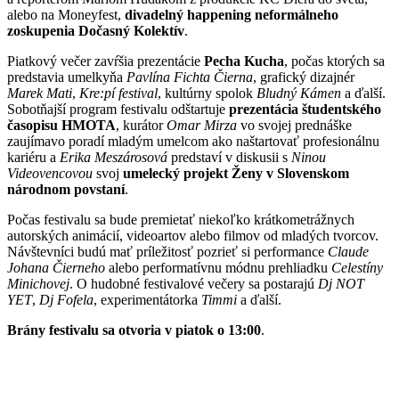
alebo na Moneyfest,
divadelný happening neformálneho
zoskupenia Dočasný Kolektív
.
Piatkový večer zavŕšia prezentácie
Pecha
Kucha
, počas ktorých sa
predstavia umelkyňa
Pavlína
Fichta
Čierna
, grafický dizajnér
Marek
Mati
,
Kre:pí festival
, kultúrny spolok
Bludný
Kámen
a ďalší.
Sobotňajší program festivalu odštartuje
prezentácia študentského
časopisu HMOTA
, kurátor
Omar
Mirza
vo svojej prednáške
zaujímavo poradí mladým umelcom ako naštartovať profesionálnu
kariéru a
Erika
Meszárosová
predstaví v diskusii s
Ninou
Videovencovou
svoj
umelecký projekt Ženy v Slovenskom
národnom povstaní
.
Počas festivalu sa bude premietať niekoľko krátkometrážnych
autorských animácií, videoartov alebo filmov od mladých tvorcov.
Návštevníci budú mať príležitosť pozrieť si performance
Claude
Johana
Čierneho
alebo performatívnu módnu prehliadku
Celestíny
Minichovej
. O hudobné festivalové večery sa postarajú
Dj NOT
YET
,
Dj Fofela
, experimentátorka
Timmi
a ďalší.
Brány festivalu sa otvoria v piatok o 13:00
.