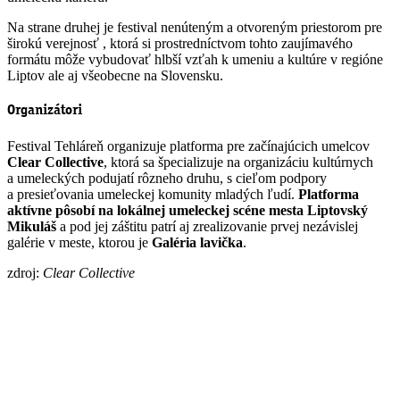
Na strane druhej je festival nenúteným a otvoreným priestorom pre
širokú verejnosť , ktorá si prostredníctvom tohto zaujímavého
formátu môže vybudovať hlbší vzťah k umeniu a kultúre v regióne
Liptov ale aj všeobecne na Slovensku.
Organizátori
Festival Tehláreň organizuje platforma pre začínajúcich umelcov
Clear
Collective
, ktorá sa špecializuje na organizáciu kultúrnych
a umeleckých podujatí rôzneho druhu, s cieľom podpory
a presieťovania umeleckej komunity mladých ľudí.
Platforma
aktívne pôsobí na lokálnej umeleckej scéne mesta Liptovský
Mikuláš
a pod jej záštitu patrí aj zrealizovanie prvej nezávislej
galérie v meste, ktorou je
Galéria
lavička
.
zdroj:
Clear Collective