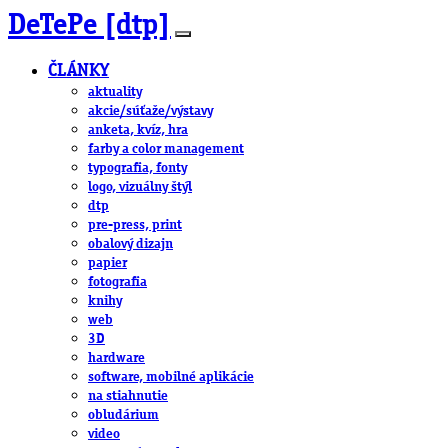
DeTePe [dtp]
ČLÁNKY
aktuality
akcie/súťaže/výstavy
anketa, kvíz, hra
farby a color management
typografia, fonty
logo, vizuálny štýl
dtp
pre-press, print
obalový dizajn
papier
fotografia
knihy
web
3D
hardware
software, mobilné aplikácie
na stiahnutie
obludárium
video