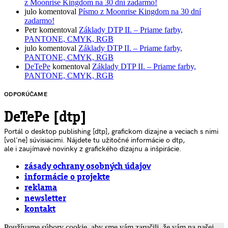
z Moonrise Kingdom na 30 dní zadarmo!
julo
komentoval
Písmo z Moonrise Kingdom na 30 dní
zadarmo!
Petr
komentoval
Základy DTP II. – Priame farby,
PANTONE, CMYK, RGB
julo
komentoval
Základy DTP II. – Priame farby,
PANTONE, CMYK, RGB
DeTePe
komentoval
Základy DTP II. – Priame farby,
PANTONE, CMYK, RGB
ODPORÚČAME
DeTePe [dtp]
Portál o desktop publishing [dtp], grafickom dizajne a veciach s nimi
[voľne] súvisiacimi. Nájdete tu užitočné informácie o dtp,
ale i zaujímavé novinky z grafického dizajnu a inšpirácie.
zásady ochrany osobných údajov
informácie o projekte
reklama
newsletter
kontakt
Používame súbory cookie, aby sme vám zaručili, že vám na našej