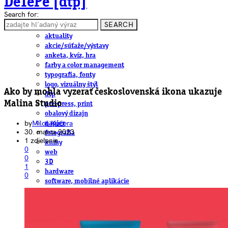
DeTePe [dtp]
Search for:
SEARCH
ČLÁNKY
aktuality
akcie/súťaže/výstavy
anketa, kvíz, hra
farby a color management
typografia, fonty
logo, vizuálny štýl
Ako by mohla vyzerať československá ikona ukazuje
dtp
Malina Studio
pre-press, print
obalový dizajn
by
Miloš Kučera
papier
30. marca 2023
fotografia
1 zdielanie
knihy
0
web
0
3D
1
hardware
0
software, mobilné aplikácie
na stiahnutie
obludárium
video
pracovné ponuky