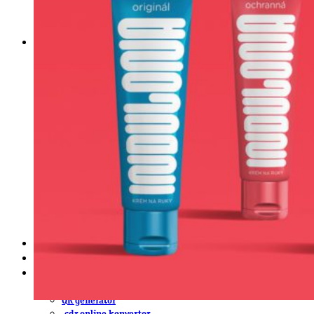
DeTePe [dtp]
ZÁKAZKY
FREE
NÁVODY
základy DTP
pre klientov
pdf, ps, acrobat, distiller
fonty, písmo, typografia
farby a color management návody
indesign
photoshop
illustrator
lightroom
OS X
office
fonty zadarmo
rozmery papiera
slovník pojmov
DENNÍK DETEPÁKA
OD DETEPÁKOV
ODKAZY
EAN generátor
QR generátor