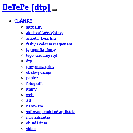
DeTePe [dtp]
ČLÁNKY
aktuality
akcie/súťaže/výstavy
anketa, kvíz, hra
farby a color management
typografia, fonty
logo, vizuálny štýl
dtp
pre-press, print
obalový dizajn
papier
fotografia
knihy
web
3D
hardware
software, mobilné aplikácie
na stiahnutie
obludárium
video