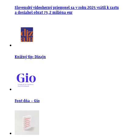
Slovenský videoherný priemysel sa v roku 2025 vrátil k rastu
a dosiahol obrat 75,2 milióna eur
Knižný tip: Dizajn
Font dňa – Gio