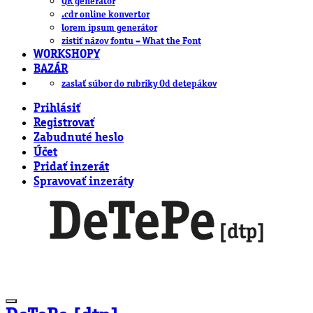
QR generátor
.cdr online konvertor
lorem ipsum generátor
zistiť názov fontu – What the Font
WORKSHOPY
BAZÁR
zaslať súbor do rubriky Od detepákov
Prihlásiť
Registrovať
Zabudnuté heslo
Účet
Pridať inzerát
Spravovať inzeráty