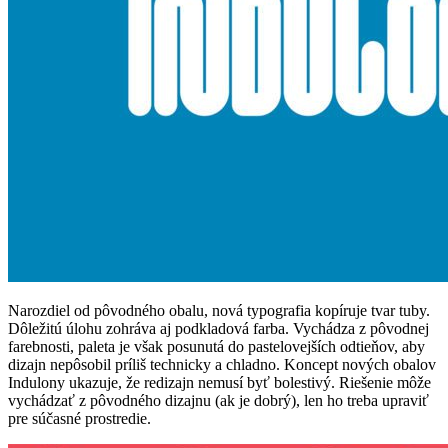
Narozdiel od pôvodného obalu, nová typografia kopíruje tvar tuby.
Dôležitú úlohu zohráva aj podkladová farba. Vychádza z pôvodnej
farebnosti, paleta je však posunutá do pastelovejších odtieňov, aby
dizajn nepôsobil príliš technicky a chladno. Koncept nových obalov
Indulony ukazuje, že redizajn nemusí byť bolestivý. Riešenie môže
vychádzať z pôvodného dizajnu (ak je dobrý), len ho treba upraviť
pre súčasné prostredie.