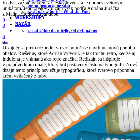
.cdr online konvertor
Kedysi zázračný krém z Československa je dodnes svetovým
lorem ipsum generátor
unikátom. Jeho obalový dizajn však podľa Adriána Juráčka
zistiť názov fontu – What the Font
z Malina Studio zaspal dobu.
WORKSHOPY
0
BAZÁR
0
1
zaslať súbor do rubriky Od detepákov
0
0
Dizajnér sa preto rozhodol vo voľnom čase navrhnúť novú podobu
obalov. Riešenie, ktoré Adrián vytvoril, je tak trochu retro, keďže aj
Indulona je vnímaná ako retro značka. Redizajn sa inšpiruje
v prapôvodnom obale, ktorý bol postavený čisto na typografii. Nový
dizajn tento princíp osviežuje typografiou, ktorá tvarovo pripomína
krém vytlačený z tuby.