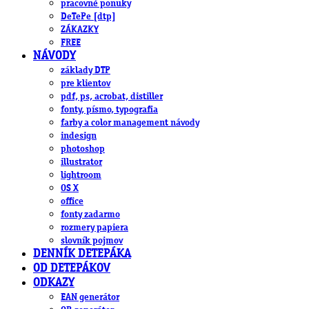
pracovné ponuky
DeTePe [dtp]
ZÁKAZKY
FREE
NÁVODY
základy DTP
pre klientov
pdf, ps, acrobat, distiller
fonty, písmo, typografia
farby a color management návody
indesign
photoshop
illustrator
lightroom
OS X
office
fonty zadarmo
rozmery papiera
slovník pojmov
DENNÍK DETEPÁKA
OD DETEPÁKOV
ODKAZY
EAN generátor