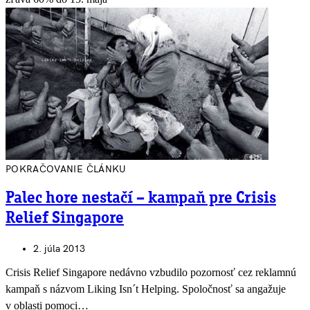
POKRAČOVANIE ČLÁNKU
Palec hore nestačí – kampaň pre Crisis
Relief Singapore
2. júla 2013
Crisis Relief Singapore nedávno vzbudilo pozornosť cez reklamnú
kampaň s názvom Liking Isn´t Helping. Spoločnosť sa angažuje
v oblasti pomoci…