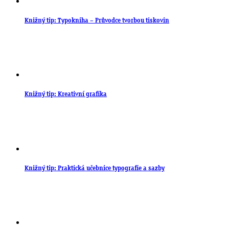
Knižný tip: Typokniha – Průvodce tvorbou tiskovin
Knižný tip: Kreativní grafika
Knižný tip: Praktická učebnice typografie a sazby