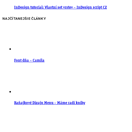
InDesign tutorial: Vlastní set vrstev – InDesign script CZ
NAJČÍTANEJŠIE ČLÁNKY
Font dňa – Camila
Raňajkové Dizajn Menu – Máme radi knihy