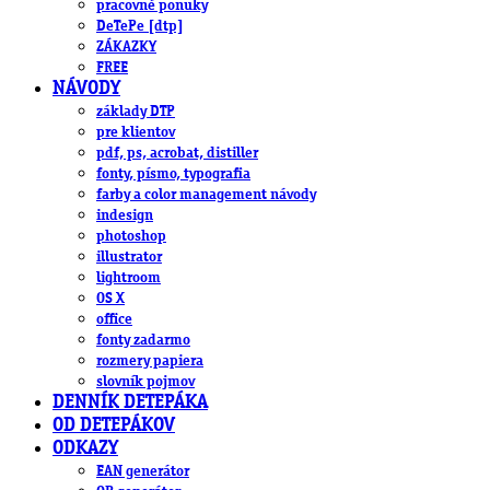
pracovné ponuky
DeTePe [dtp]
ZÁKAZKY
FREE
NÁVODY
základy DTP
pre klientov
pdf, ps, acrobat, distiller
fonty, písmo, typografia
farby a color management návody
indesign
photoshop
illustrator
lightroom
OS X
office
fonty zadarmo
rozmery papiera
slovník pojmov
DENNÍK DETEPÁKA
OD DETEPÁKOV
ODKAZY
EAN generátor