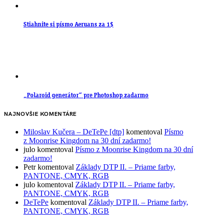
Stiahnite si písmo Aeruans za 1$
„Polaroid generátor“ pre Photoshop zadarmo
NAJNOVŠIE KOMENTÁRE
Miloslav Kučera – DeTePe [dtp]
komentoval
Písmo
z Moonrise Kingdom na 30 dní zadarmo!
julo
komentoval
Písmo z Moonrise Kingdom na 30 dní
zadarmo!
Petr
komentoval
Základy DTP II. – Priame farby,
PANTONE, CMYK, RGB
julo
komentoval
Základy DTP II. – Priame farby,
PANTONE, CMYK, RGB
DeTePe
komentoval
Základy DTP II. – Priame farby,
PANTONE, CMYK, RGB