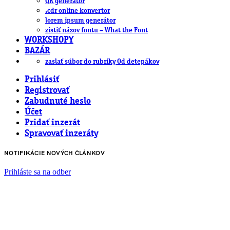
QR generátor
.cdr online konvertor
lorem ipsum generátor
zistiť názov fontu – What the Font
WORKSHOPY
BAZÁR
zaslať súbor do rubriky Od detepákov
Prihlásiť
Registrovať
Zabudnuté heslo
Účet
Pridať inzerát
Spravovať inzeráty
NOTIFIKÁCIE NOVÝCH ČLÁNKOV
Prihláste sa na odber