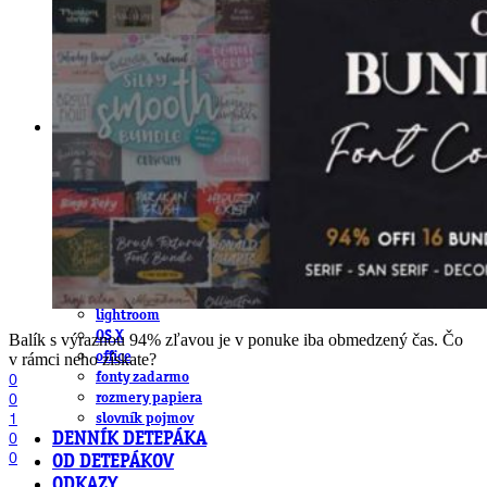
obludárium
video
pracovné ponuky
DeTePe [dtp]
ZÁKAZKY
FREE
NÁVODY
základy DTP
pre klientov
pdf, ps, acrobat, distiller
fonty, písmo, typografia
farby a color management návody
indesign
photoshop
illustrator
lightroom
OS X
Balík s výraznou 94% zľavou je v ponuke iba obmedzený čas. Čo
office
v rámci neho získate?
fonty zadarmo
0
0
rozmery papiera
1
slovník pojmov
0
DENNÍK DETEPÁKA
0
OD DETEPÁKOV
ODKAZY