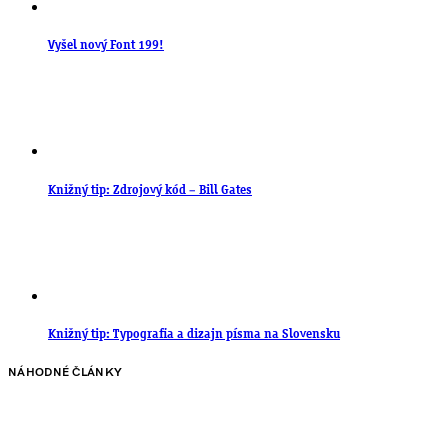
Vyšel nový Font 199!
Knižný tip: Zdrojový kód – Bill Gates
Knižný tip: Typografia a dizajn písma na Slovensku
NÁHODNÉ ČLÁNKY