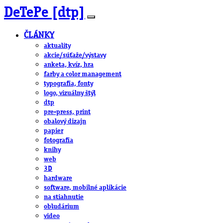
DeTePe [dtp]
ČLÁNKY
aktuality
akcie/súťaže/výstavy
anketa, kvíz, hra
farby a color management
typografia, fonty
logo, vizuálny štýl
dtp
pre-press, print
obalový dizajn
papier
fotografia
knihy
web
3D
hardware
software, mobilné aplikácie
na stiahnutie
obludárium
video