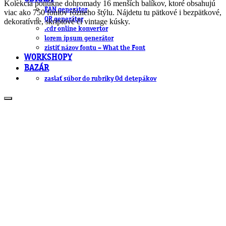
Kolekcia ponúkne dohromady 16 menších balíkov, ktoré obsahujú
EAN generátor
viac ako 750 fontov rôzneho štýlu. Nájdetu tu pätkové i bezpätkové,
QR generátor
dekoratívne, skriptové či vintage kúsky.
.cdr online konvertor
lorem ipsum generátor
zistiť názov fontu – What the Font
WORKSHOPY
BAZÁR
zaslať súbor do rubriky Od detepákov