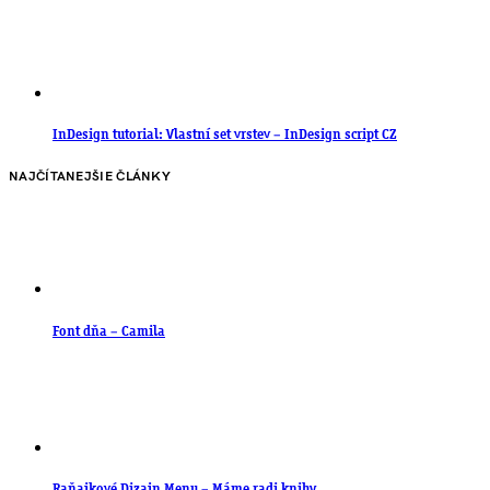
InDesign tutorial: Vlastní set vrstev – InDesign script CZ
NAJČÍTANEJŠIE ČLÁNKY
Font dňa – Camila
Raňajkové Dizajn Menu – Máme radi knihy