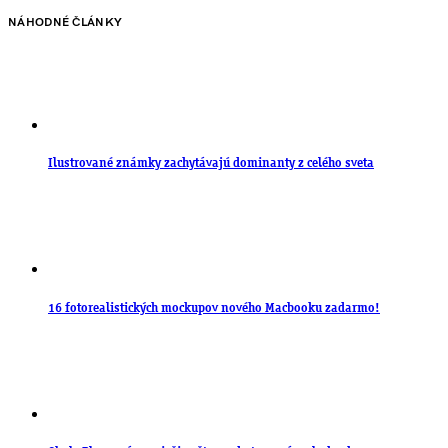
NÁHODNÉ ČLÁNKY
Ilustrované známky zachytávajú dominanty z celého sveta
16 fotorealistických mockupov nového Macbooku zadarmo!