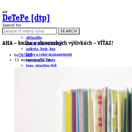
DeTePe [dtp]
Search for:
SEARCH
ČLÁNKY
aktuality
AHA – kniha o slovenských výšivkách – VÍŤAZ!
akcie/súťaže/výstavy
anketa, kvíz, hra
by
DeTePe
farby a color management
13. novembra 2014
typografia, fonty
logo, vizuálny štýl
dtp
pre-press, print
obalový dizajn
papier
fotografia
knihy
web
3D
hardware
software, mobilné aplikácie
na stiahnutie