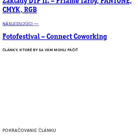
Základy DTP II. – Priame farby, PANTONE,
CMYK, RGB
NÁSLEDUJÚCI —
Fotofestival – Connect Coworking
ČLÁNKY, KTORÉ BY SA VÁM MOHLI PÁČIŤ
POKRAČOVANIE ČLÁNKU