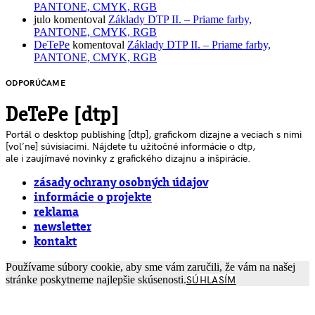
PANTONE, CMYK, RGB
julo
komentoval
Základy DTP II. – Priame farby,
PANTONE, CMYK, RGB
DeTePe
komentoval
Základy DTP II. – Priame farby,
PANTONE, CMYK, RGB
ODPORÚČAME
DeTePe [dtp]
Portál o desktop publishing [dtp], grafickom dizajne a veciach s nimi
[voľne] súvisiacimi. Nájdete tu užitočné informácie o dtp,
ale i zaujímavé novinky z grafického dizajnu a inšpirácie.
zásady ochrany osobných údajov
informácie o projekte
reklama
newsletter
kontakt
Používame súbory cookie, aby sme vám zaručili, že vám na našej
stránke poskytneme najlepšie skúsenosti.
SÚHLASÍM