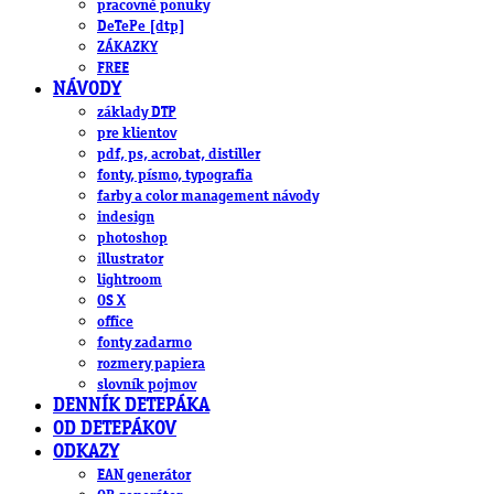
pracovné ponuky
DeTePe [dtp]
ZÁKAZKY
FREE
NÁVODY
základy DTP
pre klientov
pdf, ps, acrobat, distiller
fonty, písmo, typografia
farby a color management návody
indesign
photoshop
illustrator
lightroom
OS X
office
fonty zadarmo
rozmery papiera
slovník pojmov
DENNÍK DETEPÁKA
OD DETEPÁKOV
ODKAZY
EAN generátor