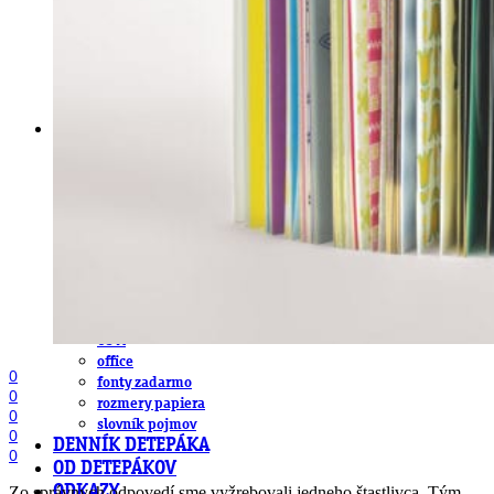
obludárium
video
pracovné ponuky
DeTePe [dtp]
ZÁKAZKY
FREE
NÁVODY
základy DTP
pre klientov
pdf, ps, acrobat, distiller
fonty, písmo, typografia
farby a color management návody
indesign
photoshop
illustrator
lightroom
OS X
office
0
fonty zadarmo
0
rozmery papiera
0
slovník pojmov
0
DENNÍK DETEPÁKA
0
OD DETEPÁKOV
Zo správnych odpovedí sme vyžrebovali jedneho štastlivca. Tým
ODKAZY