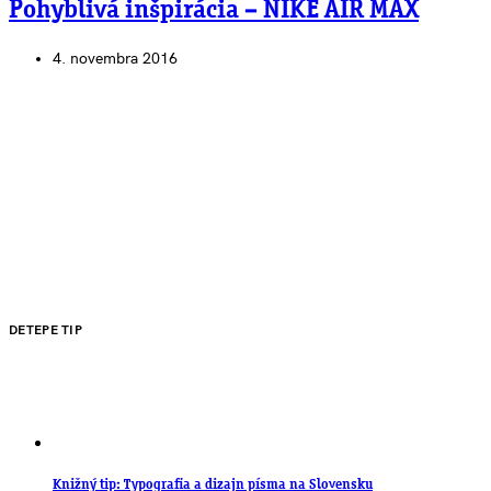
Pohyblivá inšpirácia – NIKE AIR MAX
4. novembra 2016
DETEPE TIP
Knižný tip: Typografia a dizajn písma na Slovensku