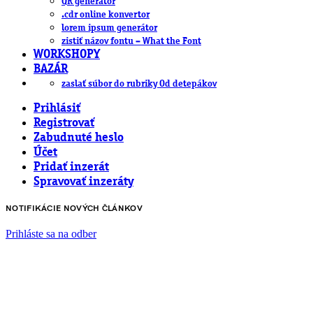
QR generátor
.cdr online konvertor
lorem ipsum generátor
zistiť názov fontu – What the Font
WORKSHOPY
BAZÁR
zaslať súbor do rubriky Od detepákov
Prihlásiť
Registrovať
Zabudnuté heslo
Účet
Pridať inzerát
Spravovať inzeráty
NOTIFIKÁCIE NOVÝCH ČLÁNKOV
Prihláste sa na odber