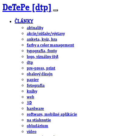
DeTePe [dtp]
ČLÁNKY
aktuality
akcie/súťaže/výstavy
anketa, kvíz, hra
farby a color management
typografia, fonty
logo, vizuálny štýl
dtp
pre-press, print
obalový dizajn
papier
fotografia
knihy
web
3D
hardware
software, mobilné aplikácie
na stiahnutie
obludárium
video