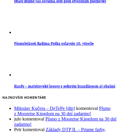
Obaly Blume vás osviežia ešte pred otvorením plechovky
Písmolejáreň Radima Peška oslavuje 10. výročie
Hardy – majstrovské lososy s pekným brandingom aj obalmi
NAJNOVŠIE KOMENTÁRE
Miloslav Kučera – DeTePe [dtp]
komentoval
Písmo
z Moonrise Kingdom na 30 dní zadarmo!
julo
komentoval
Písmo z Moonrise Kingdom na 30 dní
zadarmo!
Petr
komentoval
Základy DTP II. – Priame farby,