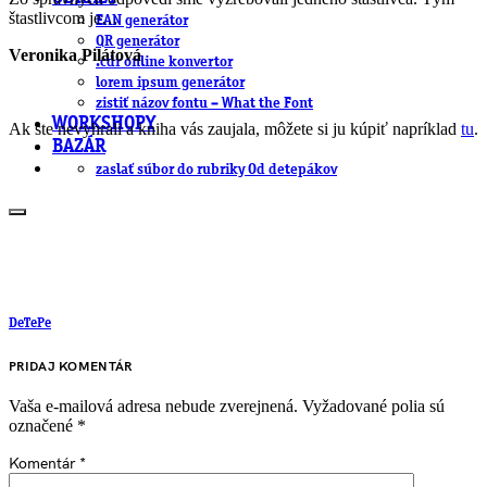
štastlivcom je…
EAN generátor
QR generátor
Veronika Pilátová
.cdr online konvertor
lorem ipsum generátor
zistiť názov fontu – What the Font
WORKSHOPY
Ak ste nevyhrali a kniha vás zaujala, môžete si ju kúpiť napríklad
tu
.
BAZÁR
zaslať súbor do rubriky Od detepákov
DeTePe
PRIDAJ KOMENTÁR
Vaša e-mailová adresa nebude zverejnená.
Vyžadované polia sú
označené
*
Komentár
*