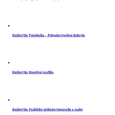
Knižný tip: Typokniha – Průvodce tvorbou tiskovin
Knižný tip: Kreativní grafika
Knižný tip: Praktická učebnice typografie a sazby