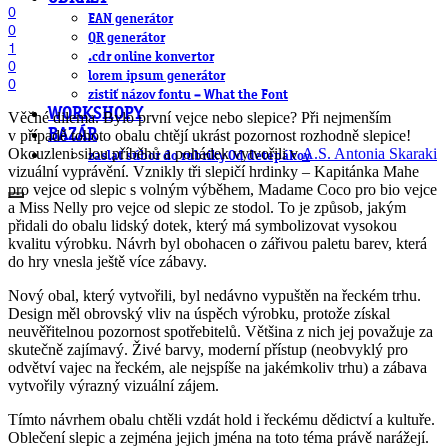
0
EAN generátor
0
QR generátor
1
.cdr online konvertor
0
lorem ipsum generátor
0
zistiť názov fontu – What the Font
WORKSHOPY
Věčné dilema. Bylo první vejce nebo slepice? Při nejmenším
v případě tohoto obalu chtějí ukrást pozornost rozhodně slepice!
BAZÁR
Okouzleni silou příběhů a pohádek vytvořili v
A.S. Antonia Skaraki
zaslať súbor do rubriky Od detepákov
vizuální vyprávění. Vznikly tři slepičí hrdinky – Kapitánka Mahe
pro vejce od slepic s volným výběhem, Madame Coco pro bio vejce
a Miss Nelly pro vejce od slepic ze stodol. To je způsob, jakým
přidali do obalu lidský dotek, který má symbolizovat vysokou
kvalitu výrobku. Návrh byl obohacen o zářivou paletu barev, která
do hry vnesla ještě více zábavy.
Nový obal, který vytvořili, byl nedávno vypuštěn na řeckém trhu.
Design měl obrovský vliv na úspěch výrobku, protože získal
neuvěřitelnou pozornost spotřebitelů. Většina z nich jej považuje za
skutečně zajímavý. Živé barvy, moderní přístup (neobvyklý pro
odvětví vajec na řeckém, ale nejspíše na jakémkoliv trhu) a zábava
vytvořily výrazný vizuální zájem.
Tímto návrhem obalu chtěli vzdát hold i řeckému dědictví a kultuře.
Oblečení slepic a zejména jejich jména na toto téma právě narážejí.