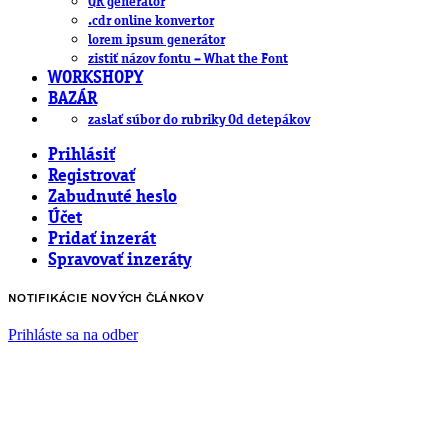
QR generátor
.cdr online konvertor
lorem ipsum generátor
zistiť názov fontu – What the Font
WORKSHOPY
BAZÁR
zaslať súbor do rubriky Od detepákov
Prihlásiť
Registrovať
Zabudnuté heslo
Účet
Pridať inzerát
Spravovať inzeráty
NOTIFIKÁCIE NOVÝCH ČLÁNKOV
Prihláste sa na odber