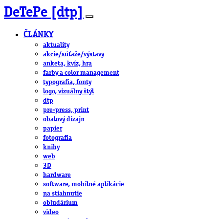
DeTePe [dtp]
ČLÁNKY
aktuality
akcie/súťaže/výstavy
anketa, kvíz, hra
farby a color management
typografia, fonty
logo, vizuálny štýl
dtp
pre-press, print
obalový dizajn
papier
fotografia
knihy
web
3D
hardware
software, mobilné aplikácie
na stiahnutie
obludárium
video