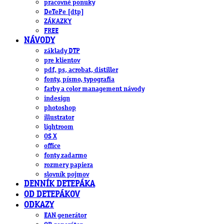
pracovné ponuky
DeTePe [dtp]
ZÁKAZKY
FREE
NÁVODY
základy DTP
pre klientov
pdf, ps, acrobat, distiller
fonty, písmo, typografia
farby a color management návody
indesign
photoshop
illustrator
lightroom
OS X
office
fonty zadarmo
rozmery papiera
slovník pojmov
DENNÍK DETEPÁKA
OD DETEPÁKOV
ODKAZY
EAN generátor