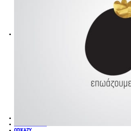
obludárium
video
pracovné ponuky
DeTePe [dtp]
ZÁKAZKY
FREE
NÁVODY
základy DTP
pre klientov
pdf, ps, acrobat, distiller
fonty, písmo, typografia
farby a color management návody
indesign
photoshop
illustrator
lightroom
OS X
office
fonty zadarmo
rozmery papiera
slovník pojmov
DENNÍK DETEPÁKA
OD DETEPÁKOV
ODKAZY