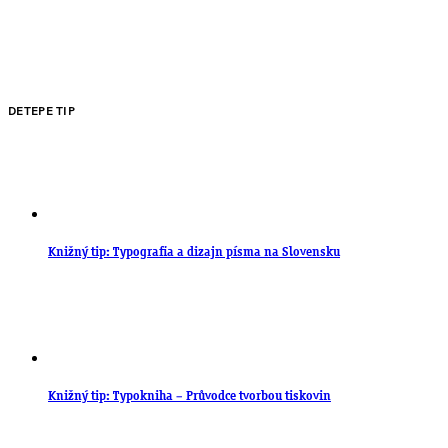
DETEPE TIP
Knižný tip: Typografia a dizajn písma na Slovensku
Knižný tip: Typokniha – Průvodce tvorbou tiskovin