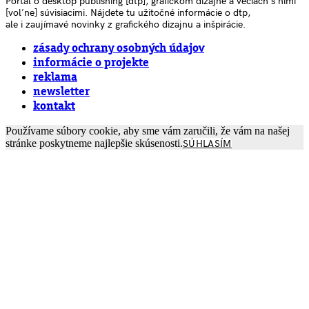
Portál o desktop publishing [dtp], grafickom dizajne a veciach s nimi
[voľne] súvisiacimi. Nájdete tu užitočné informácie o dtp,
ale i zaujímavé novinky z grafického dizajnu a inšpirácie.
zásady ochrany osobných údajov
informácie o projekte
reklama
newsletter
kontakt
Používame súbory cookie, aby sme vám zaručili, že vám na našej
stránke poskytneme najlepšie skúsenosti.
SÚHLASÍM