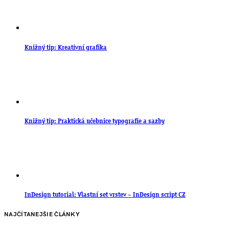
Knižný tip: Kreativní grafika
Knižný tip: Praktická učebnice typografie a sazby
InDesign tutorial: Vlastní set vrstev – InDesign script CZ
NAJČÍTANEJŠIE ČLÁNKY