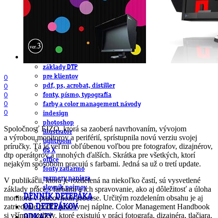
obludárium
video
pracovné ponuky
DeTePe [dtp]
ZÁKAZKY
FREE
NÁVODY
základy DTP
pre klientov
0
0
pdf, ps, acrobat, distiller
0
fonty, písmo, typografia
0
farby a color management návody
0
indesign
photoshop
Spoločnosť EIZO, ktorá sa zaoberá navrhovaním, vývojom
illustrator
a výrobou monitorov a periférií, sprístupnila novú verziu svojej
lightroom
príručky. Tá je veľmi obľúbenou voľbou pre fotografov, dizajnérov,
OS X
dtp operátorov a mnohých ďalších. Skrátka pre všetkých, ktorí
office
nejakým spôsobom pracujú s farbami. Jedná sa už o tretí update.
fonty zadarmo
rozmery papiera
V publikácii, ktorá je rozdelená na niekoľko častí, sú vysvetlené
slovník pojmov
základy práce s farbami a ich spravovanie, ako aj dôležitosť a úloha
DENNÍK DETEPÁKA
monitoru v pracovnom procese. Určitým rozdelením obsahu je aj
zatriedenie podľa pracovnej náplne. Color Management Handbook
OD DETEPÁKOV
si všíma rozdiely, ktoré existujú v práci fotografa, dizajnéra, tlačiara,
ODKAZY