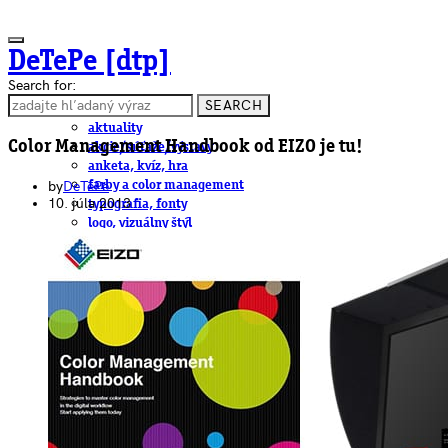
DeTePe [dtp]
Search for:
SEARCH
ČLÁNKY
aktuality
Color Management Handbook od EIZO je tu!
akcie/súťaže/výstavy
anketa, kvíz, hra
by
DeTePe
farby a color management
10. júla 2013
typografia, fonty
logo, vizuálny štýl
dtp
pre-press, print
obalový dizajn
papier
fotografia
knihy
web
3D
hardware
software, mobilné aplikácie
na stiahnutie