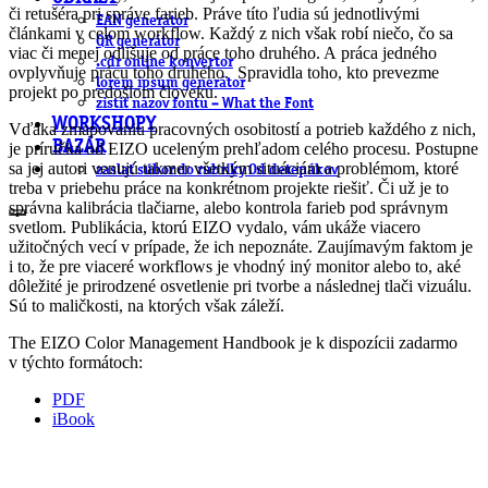
či retušéra pri správe farieb. Práve títo ľudia sú jednotlivými
EAN generátor
článkami v celom workflow. Každý z nich však robí niečo, čo sa
QR generátor
viac či menej odlišuje od práce toho druhého. A práca jedného
.cdr online konvertor
ovplyvňuje prácu toho druhého. Spravidla toho, kto prevezme
lorem ipsum generátor
projekt po predošlom človeku.
zistiť názov fontu – What the Font
WORKSHOPY
Vďaka zmapovaniu pracovných osobitostí a potrieb každého z nich,
BAZÁR
je príručka od EIZO uceleným prehľadom celého procesu. Postupne
sa jej autori venujú takmer všetkým situáciám a problémom, ktoré
zaslať súbor do rubriky Od detepákov
treba v priebehu práce na konkrétnom projekte riešiť. Či už je to
správna kalibrácia tlačiarne, alebo kontrola farieb pod správnym
svetlom. Publikácia, ktorú EIZO vydalo, vám ukáže viacero
užitočných vecí v prípade, že ich nepoznáte. Zaujímavým faktom je
i to, že pre viaceré workflows je vhodný iný monitor alebo to, aké
dôležité je prirodzené osvetlenie pri tvorbe a následnej tlači vizuálu.
Sú to maličkosti, na ktorých však záleží.
The EIZO Color Management Handbook je k dispozícii zadarmo
v týchto formátoch:
PDF
iBook