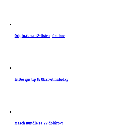
Originál na 12-tisíc spôsobov
InDesign tip 5: Obarvit nabídky
March Bundle za 29 dolárov!