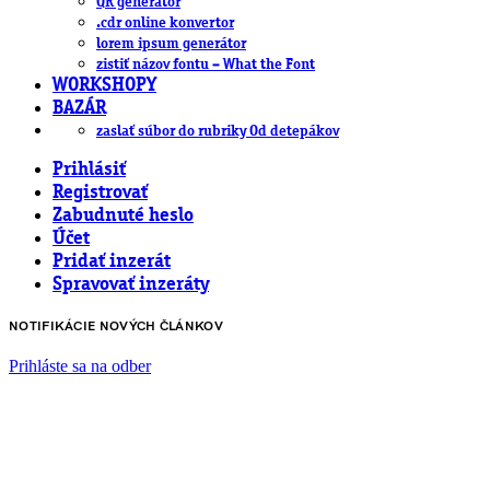
QR generátor
.cdr online konvertor
lorem ipsum generátor
zistiť názov fontu – What the Font
WORKSHOPY
BAZÁR
zaslať súbor do rubriky Od detepákov
Prihlásiť
Registrovať
Zabudnuté heslo
Účet
Pridať inzerát
Spravovať inzeráty
NOTIFIKÁCIE NOVÝCH ČLÁNKOV
Prihláste sa na odber