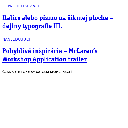
— PREDCHÁDZAJÚCI
Italics alebo písmo na šikmej ploche –
dejiny typografie III.
NÁSLEDUJÚCI —
Pohyblivá inšpirácia – McLaren’s
Workshop Application trailer
ČLÁNKY, KTORÉ BY SA VÁM MOHLI PÁČIŤ