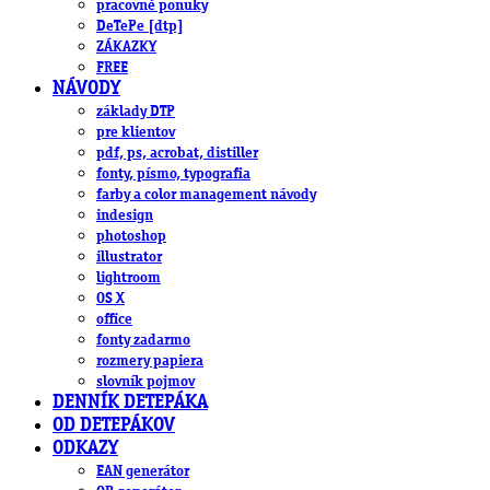
pracovné ponuky
DeTePe [dtp]
ZÁKAZKY
FREE
NÁVODY
základy DTP
pre klientov
pdf, ps, acrobat, distiller
fonty, písmo, typografia
farby a color management návody
indesign
photoshop
illustrator
lightroom
OS X
office
fonty zadarmo
rozmery papiera
slovník pojmov
DENNÍK DETEPÁKA
OD DETEPÁKOV
ODKAZY
EAN generátor