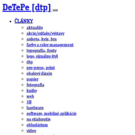
DeTePe [dtp]
ČLÁNKY
aktuality
akcie/súťaže/výstavy
anketa, kvíz, hra
farby a color management
typografia, fonty
logo, vizuálny štýl
dtp
pre-press, print
obalový dizajn
papier
fotografia
knihy
web
3D
hardware
software, mobilné aplikácie
na stiahnutie
obludárium
video