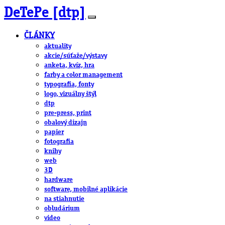
DeTePe [dtp]
ČLÁNKY
aktuality
akcie/súťaže/výstavy
anketa, kvíz, hra
farby a color management
typografia, fonty
logo, vizuálny štýl
dtp
pre-press, print
obalový dizajn
papier
fotografia
knihy
web
3D
hardware
software, mobilné aplikácie
na stiahnutie
obludárium
video