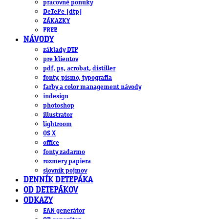
pracovné ponuky
DeTePe [dtp]
ZÁKAZKY
FREE
NÁVODY
základy DTP
pre klientov
pdf, ps, acrobat, distiller
fonty, písmo, typografia
farby a color management návody
indesign
photoshop
illustrator
lightroom
OS X
office
fonty zadarmo
rozmery papiera
slovník pojmov
DENNÍK DETEPÁKA
OD DETEPÁKOV
ODKAZY
EAN generátor