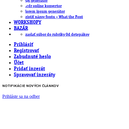
QR generátor
.cdr online konvertor
lorem ipsum generátor
zistiť názov fontu – What the Font
WORKSHOPY
BAZÁR
zaslať súbor do rubriky Od detepákov
Prihlásiť
Registrovať
Zabudnuté heslo
Účet
Pridať inzerát
Spravovať inzeráty
NOTIFIKÁCIE NOVÝCH ČLÁNKOV
Prihláste sa na odber