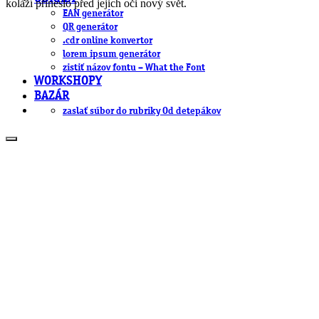
koláží přineslo před jejich oči nový svět.
EAN generátor
QR generátor
.cdr online konvertor
lorem ipsum generátor
zistiť názov fontu – What the Font
WORKSHOPY
BAZÁR
zaslať súbor do rubriky Od detepákov