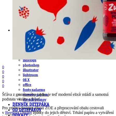
obludárium
video
pracovné ponuky
DeTePe [dtp]
ZÁKAZKY
FREE
NÁVODY
základy DTP
pre klientov
pdf, ps, acrobat, distiller
fonty, písmo, typografia
farby a color management návody
indesign
photoshop
0
illustrator
0
lightroom
0
OS X
0
office
0
fonty zadarmo
Šťáva z granátového jablka je teď moderní elixír mládí a samotná
rozmery papiera
podstata vitality a štěstí.
slovník pojmov
DENNÍK DETEPÁKA
Pro změnu designu džusů ZOE a přepracování obalu cestovali
OD DETEPÁKOV
v
Beetroot Design
zpátky do jejich dětství. Trhání papíru a vytváření
ODKAZY