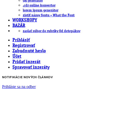
QR generátor
.cdr online konvertor
lorem ipsum generátor
zistiť názov fontu – What the Font
WORKSHOPY
BAZÁR
zaslať súbor do rubriky Od detepákov
Prihlásiť
Registrovať
Zabudnuté heslo
Účet
Pridať inzerát
Spravovať inzeráty
NOTIFIKÁCIE NOVÝCH ČLÁNKOV
Prihláste sa na odber