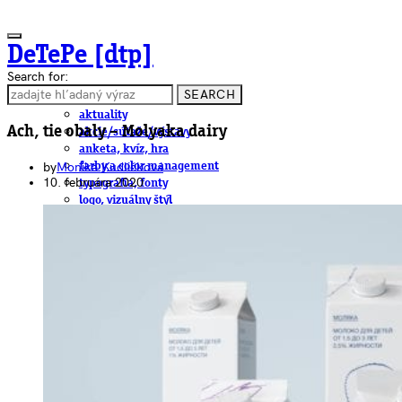
DeTePe [dtp]
Search for:
SEARCH
ČLÁNKY
aktuality
Ach, tie obaly – Molyaka dairy
akcie/súťaže/výstavy
anketa, kvíz, hra
by
Monika Kudličková
farby a color management
10. februára 2020
typografia, fonty
logo, vizuálny štýl
dtp
pre-press, print
obalový dizajn
papier
fotografia
knihy
web
3D
hardware
software, mobilné aplikácie
na stiahnutie