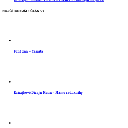
InDesign tutorial: Vlastní set vrstev – InDesign script CZ
NAJČÍTANEJŠIE ČLÁNKY
Font dňa – Camila
Raňajkové Dizajn Menu – Máme radi knihy