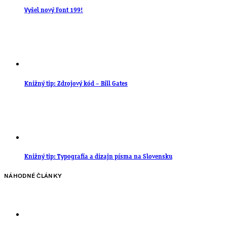
Vyšel nový Font 199!
Knižný tip: Zdrojový kód – Bill Gates
Knižný tip: Typografia a dizajn písma na Slovensku
NÁHODNÉ ČLÁNKY