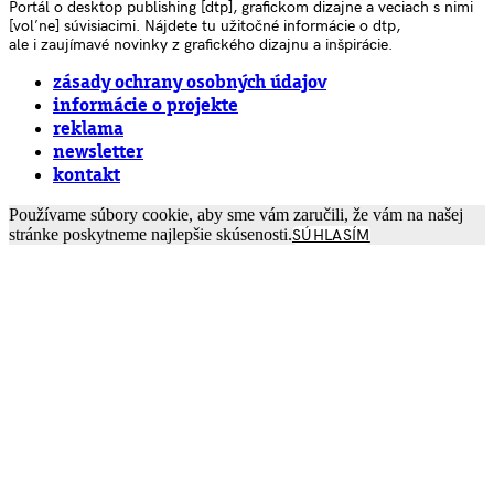
Portál o desktop publishing [dtp], grafickom dizajne a veciach s nimi
[voľne] súvisiacimi. Nájdete tu užitočné informácie o dtp,
ale i zaujímavé novinky z grafického dizajnu a inšpirácie.
zásady ochrany osobných údajov
informácie o projekte
reklama
newsletter
kontakt
Používame súbory cookie, aby sme vám zaručili, že vám na našej
stránke poskytneme najlepšie skúsenosti.
SÚHLASÍM