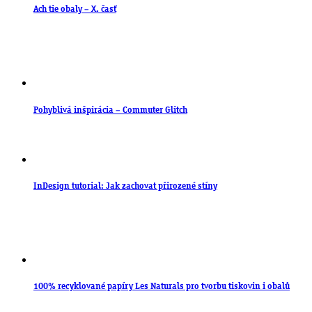
Ach tie obaly – X. časť
Pohyblivá inšpirácia – Commuter Glitch
InDesign tutorial: Jak zachovat přirozené stíny
100% recyklované papíry Les Naturals pro tvorbu tiskovin i obalů