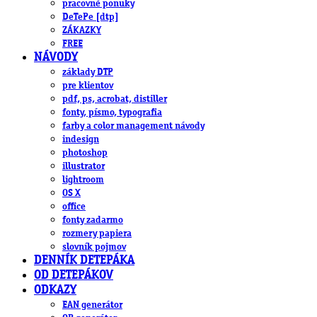
pracovné ponuky
DeTePe [dtp]
ZÁKAZKY
FREE
NÁVODY
základy DTP
pre klientov
pdf, ps, acrobat, distiller
fonty, písmo, typografia
farby a color management návody
indesign
photoshop
illustrator
lightroom
OS X
office
fonty zadarmo
rozmery papiera
slovník pojmov
DENNÍK DETEPÁKA
OD DETEPÁKOV
ODKAZY
EAN generátor