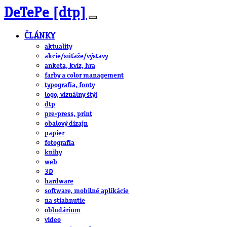
DeTePe [dtp]
ČLÁNKY
aktuality
akcie/súťaže/výstavy
anketa, kvíz, hra
farby a color management
typografia, fonty
logo, vizuálny štýl
dtp
pre-press, print
obalový dizajn
papier
fotografia
knihy
web
3D
hardware
software, mobilné aplikácie
na stiahnutie
obludárium
video