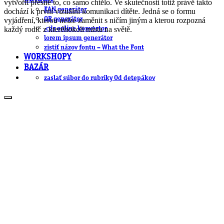
vytvořit přesně to, co samo chtělo. Ve skutečnosti totiž právě takto
EAN generátor
dochází k první vizuální komunikaci dítěte. Jedná se o formu
QR generátor
vyjádření, kterou nelze zaměnit s ničím jiným a kterou rozpozná
každý rodič z kteréhokoli místa na světě.
.cdr online konvertor
lorem ipsum generátor
zistiť názov fontu – What the Font
WORKSHOPY
BAZÁR
zaslať súbor do rubriky Od detepákov