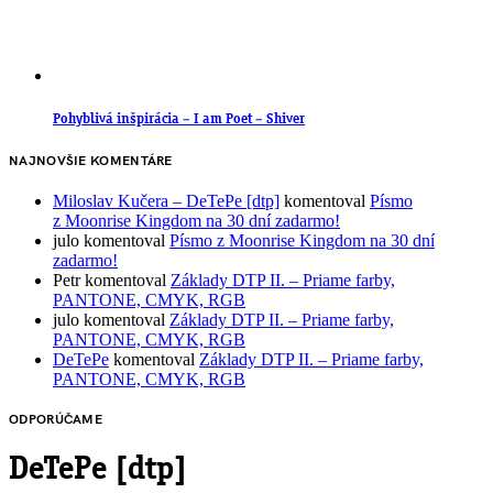
Pohyblivá inšpirácia – I am Poet – Shiver
NAJNOVŠIE KOMENTÁRE
Miloslav Kučera – DeTePe [dtp]
komentoval
Písmo
z Moonrise Kingdom na 30 dní zadarmo!
julo
komentoval
Písmo z Moonrise Kingdom na 30 dní
zadarmo!
Petr
komentoval
Základy DTP II. – Priame farby,
PANTONE, CMYK, RGB
julo
komentoval
Základy DTP II. – Priame farby,
PANTONE, CMYK, RGB
DeTePe
komentoval
Základy DTP II. – Priame farby,
PANTONE, CMYK, RGB
ODPORÚČAME
DeTePe [dtp]