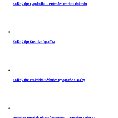
Knižný tip: Typokniha – Průvodce tvorbou tiskovin
Knižný tip: Kreativní grafika
Knižný tip: Praktická učebnice typografie a sazby