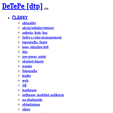
DeTePe [dtp]
ČLÁNKY
aktuality
akcie/súťaže/výstavy
anketa, kvíz, hra
farby a color management
typografia, fonty
logo, vizuálny štýl
dtp
pre-press, print
obalový dizajn
papier
fotografia
knihy
web
3D
hardware
software, mobilné aplikácie
na stiahnutie
obludárium
video