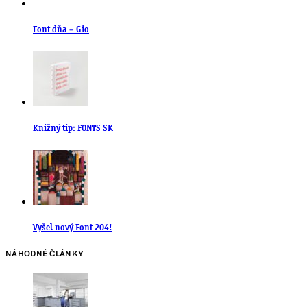
Font dňa – Gio
Knižný tip: FONTS SK
Vyšel nový Font 204!
NÁHODNÉ ČLÁNKY