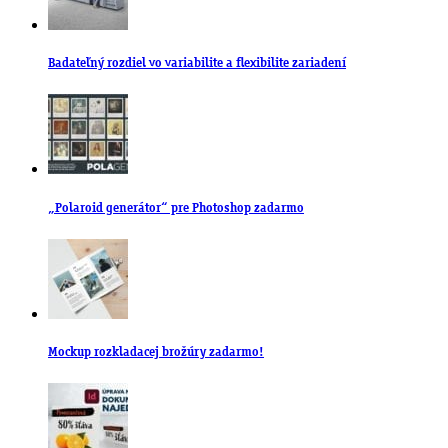
Badateľný rozdiel vo variabilite a flexibilite zariadení
„Polaroid generátor“ pre Photoshop zadarmo
Mockup rozkladacej brožúry zadarmo!