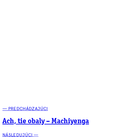
— PREDCHÁDZAJÚCI
Ach, tie obaly – Machiyenga
NÁSLEDUJÚCI —