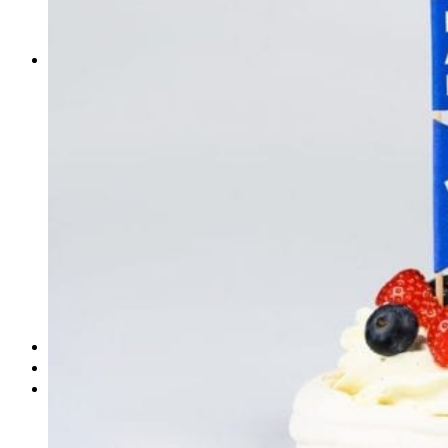
DeTePe [dtp]
ZÁKAZKY
FREE
NÁVODY
základy DTP
pre klientov
pdf, ps, acrobat, distiller
fonty, písmo, typografia
farby a color management návody
indesign
photoshop
illustrator
lightroom
OS X
office
fonty zadarmo
rozmery papiera
slovník pojmov
DENNÍK DETEPÁKA
OD DETEPÁKOV
ODKAZY
EAN generátor
QR generátor