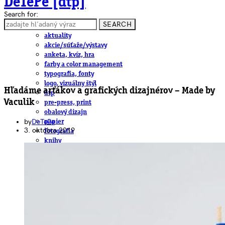
DeTePe [dtp]
Search for:
SEARCH
ČLÁNKY
aktuality
akcie/súťaže/výstavy
anketa, kvíz, hra
farby a color management
typografia, fonty
logo, vizuálny štýl
Hľadáme arťákov a grafických dizajnérov – Made by
dtp
Vaculik
pre-press, print
obalový dizajn
by
DeTePe
papier
3. októbra 2019
fotografia
knihy
web
3D
hardware
software, mobilné aplikácie
na stiahnutie
obludárium
video
pracovné ponuky