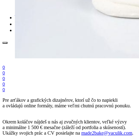
.cdr online konvertor
lorem ipsum generátor
zistiť názov fontu – What the Font
WORKSHOPY
BAZÁR
zaslať súbor do rubriky Od detepákov
0
0
0
0
0
Pre arťákov a grafických dizajnérov, ktorí už čo to napiekli
a ovládajú online formáty, máme veľmi chutnú pracovnú ponuku.
Okrem koláčov nájdeš u nás aj zvučných klientov, veľké výzvy
a minimálne 1 500 € mesačne (záleží od portfolia a skúseností).
Ukážky svojich prác a CV posielajte na
made2bake@vaculik.com
.