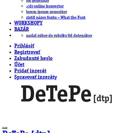
QR generátor
.cdr online konvertor
lorem ipsum generátor
zistiť názov fontu – What the Font
WORKSHOPY
BAZÁR
zaslať súbor do rubriky Od detepákov
Prihlásiť
Registrovať
Zabudnuté heslo
Účet
Pridať inzerát
Spravovať inzeráty