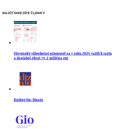
NAJČÍTANEJŠIE ČLÁNKY
Slovenský videoherný priemysel sa v roku 2025 vrátil k rastu
a dosiahol obrat 75,2 milióna eur
Knižný tip: Dizajn