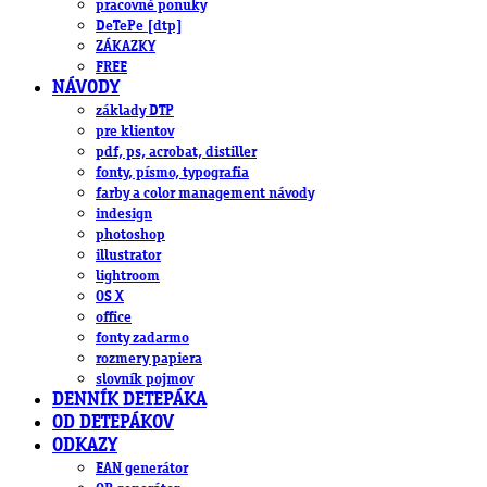
pracovné ponuky
DeTePe [dtp]
ZÁKAZKY
FREE
NÁVODY
základy DTP
pre klientov
pdf, ps, acrobat, distiller
fonty, písmo, typografia
farby a color management návody
indesign
photoshop
illustrator
lightroom
OS X
office
fonty zadarmo
rozmery papiera
slovník pojmov
DENNÍK DETEPÁKA
OD DETEPÁKOV
ODKAZY
EAN generátor