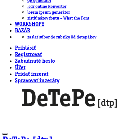
QR generátor
.cdr online konvertor
lorem ipsum generátor
zistiť názov fontu – What the Font
WORKSHOPY
BAZÁR
zaslať súbor do rubriky Od detepákov
Prihlásiť
Registrovať
Zabudnuté heslo
Účet
Pridať inzerát
Spravovať inzeráty