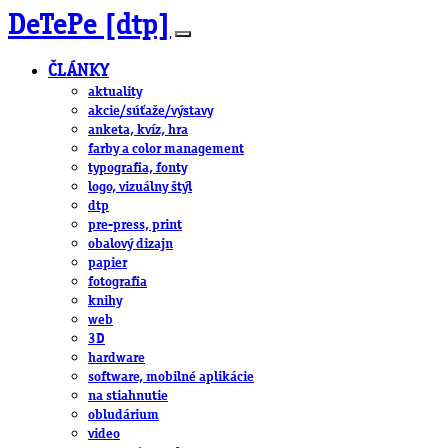
DeTePe [dtp]
ČLÁNKY
aktuality
akcie/súťaže/výstavy
anketa, kvíz, hra
farby a color management
typografia, fonty
logo, vizuálny štýl
dtp
pre-press, print
obalový dizajn
papier
fotografia
knihy
web
3D
hardware
software, mobilné aplikácie
na stiahnutie
obludárium
video