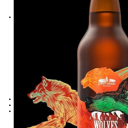
DeTePe [dtp]
ZÁKAZKY
FREE
NÁVODY
základy DTP
pre klientov
pdf, ps, acrobat, distiller
fonty, písmo, typografia
farby a color management návody
indesign
photoshop
illustrator
lightroom
OS X
office
fonty zadarmo
rozmery papiera
slovník pojmov
DENNÍK DETEPÁKA
OD DETEPÁKOV
ODKAZY
EAN generátor
QR generátor