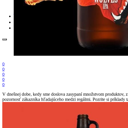
.cdr online konvertor
lorem ipsum generátor
zistiť názov fontu – What the Font
WORKSHOPY
BAZÁR
zaslať súbor do rubriky Od detepákov
0
0
0
0
0
V dnešnej dobe, kedy sme doslova zasypaní množstvom produktov, z kt
pozornosť zákazníka hľadajúceho medzi regálmi. Pozrite si príklady t