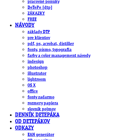
pracovné ponuky
DeTePe [dtp]
ZÁKAZKY
FREE
NÁVODY
základy DTP
pre klientov
pdf, ps, acrobat, distiller
fonty, písmo, typografia
farby a color management návody
indesign
photoshop
illustrator
lightroom
OS X
office
fonty zadarmo
rozmery papiera
slovník pojmov
DENNÍK DETEPÁKA
OD DETEPÁKOV
ODKAZY
EAN generátor