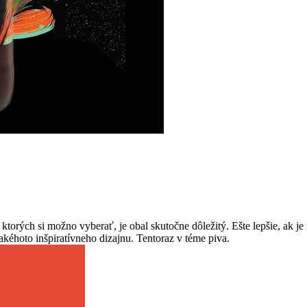
orých si možno vyberať, je obal skutočne dôležitý. Ešte lepšie, ak j
akéhoto inšpiratívneho dizajnu. Tentoraz v téme piva.