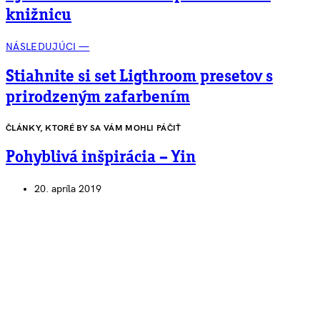
knižnicu
NÁSLEDUJÚCI —
Stiahnite si set Ligthroom presetov s
prirodzeným zafarbením
ČLÁNKY, KTORÉ BY SA VÁM MOHLI PÁČIŤ
Pohyblivá inšpirácia – Yin
20. apríla 2019