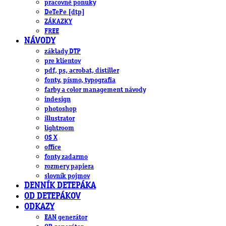
pracovné ponuky
DeTePe [dtp]
ZÁKAZKY
FREE
NÁVODY
základy DTP
pre klientov
pdf, ps, acrobat, distiller
fonty, písmo, typografia
farby a color management návody
indesign
photoshop
illustrator
lightroom
OS X
office
fonty zadarmo
rozmery papiera
slovník pojmov
DENNÍK DETEPÁKA
OD DETEPÁKOV
ODKAZY
EAN generátor