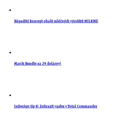
Nápaditý koncept obalů mléčných výrobků MILKME
March Bundle za 29 dolárov!
InDesign tip 8: Zobrazit vazbu v Total Commander