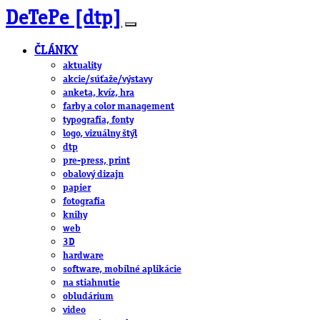
DeTePe [dtp]
ČLÁNKY
aktuality
akcie/súťaže/výstavy
anketa, kvíz, hra
farby a color management
typografia, fonty
logo, vizuálny štýl
dtp
pre-press, print
obalový dizajn
papier
fotografia
knihy
web
3D
hardware
software, mobilné aplikácie
na stiahnutie
obludárium
video