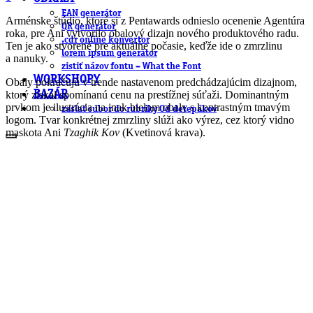
EAN generátor
Arménske štúdio, ktoré si z Pentawards odnieslo ocenenie Agentúra
QR generátor
roka, pre Ani vytvorilo obalový dizajn nového produktového radu.
.cdr online konvertor
Ten je ako stvorené pre aktuálne počasie, keďže ide o zmrzlinu
lorem ipsum generátor
a nanuky.
zistiť názov fontu – What the Font
WORKSHOPY
Obaly pokračujú v trende nastavenom predchádzajúcim dizajnom,
ktorý získal spomínanú cenu na prestížnej súťaži. Dominantným
BAZÁR
prvkom je ilustrácia na inak bielom obaly s kontrastným tmavým
zaslať súbor do rubriky Od detepákov
logom. Tvar konkrétnej zmrzliny slúži ako výrez, cez ktorý vidno
maskota Ani
Tzaghik Kov
(Kvetinová krava).