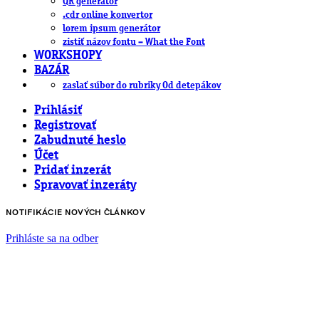
QR generátor
.cdr online konvertor
lorem ipsum generátor
zistiť názov fontu – What the Font
WORKSHOPY
BAZÁR
zaslať súbor do rubriky Od detepákov
Prihlásiť
Registrovať
Zabudnuté heslo
Účet
Pridať inzerát
Spravovať inzeráty
NOTIFIKÁCIE NOVÝCH ČLÁNKOV
Prihláste sa na odber