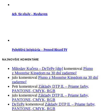
Ach, tie obaly – Mayhaven
Pohyblivá inšpirácia – Pernod Ricard TV
NAJNOVŠIE KOMENTÁRE
Miloslav Kučera – DeTePe [dtp]
komentoval
Písmo
z Moonrise Kingdom na 30 dní zadarmo!
julo
komentoval
Písmo z Moonrise Kingdom na 30 dní
zadarmo!
Petr
komentoval
Základy DTP II. – Priame farby,
PANTONE, CMYK, RGB
julo
komentoval
Základy DTP II. – Priame farby,
PANTONE, CMYK, RGB
DeTePe
komentoval
Základy DTP II. – Priame farby,
PANTONE, CMYK, RGB