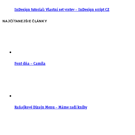
InDesign tutorial: Vlastní set vrstev – InDesign script CZ
NAJČÍTANEJŠIE ČLÁNKY
Font dňa – Camila
Raňajkové Dizajn Menu – Máme radi knihy