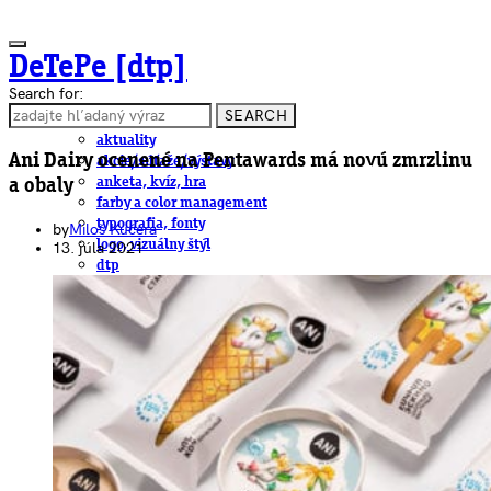
DeTePe [dtp]
Search for:
SEARCH
ČLÁNKY
aktuality
Ani Dairy ocenené na Pentawards má novú zmrzlinu
akcie/súťaže/výstavy
anketa, kvíz, hra
a obaly
farby a color management
typografia, fonty
by
Miloš Kučera
logo, vizuálny štýl
13. júla 2021
dtp
pre-press, print
obalový dizajn
papier
fotografia
knihy
web
3D
hardware
software, mobilné aplikácie
na stiahnutie