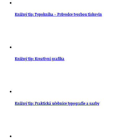
Knižný tip: Typokniha – Průvodce tvorbou tiskovin
Knižný tip: Kreativní grafika
Knižný tip: Praktická učebnice typografie a sazby