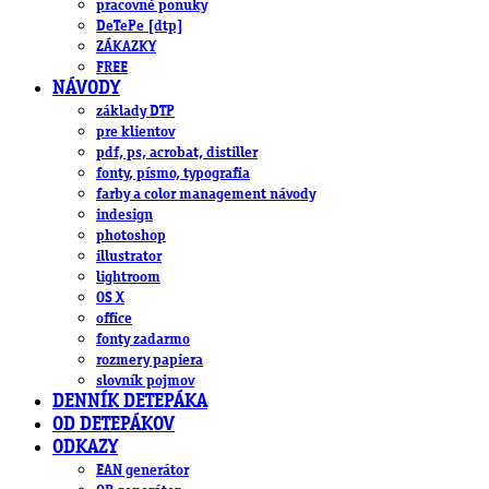
pracovné ponuky
DeTePe [dtp]
ZÁKAZKY
FREE
NÁVODY
základy DTP
pre klientov
pdf, ps, acrobat, distiller
fonty, písmo, typografia
farby a color management návody
indesign
photoshop
illustrator
lightroom
OS X
office
fonty zadarmo
rozmery papiera
slovník pojmov
DENNÍK DETEPÁKA
OD DETEPÁKOV
ODKAZY
EAN generátor