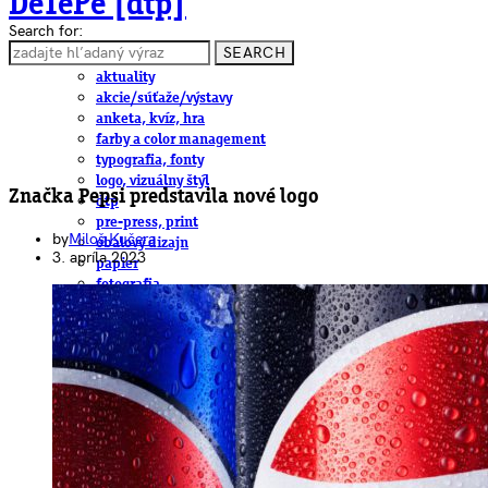
DeTePe [dtp]
Search for:
SEARCH
ČLÁNKY
aktuality
akcie/súťaže/výstavy
anketa, kvíz, hra
farby a color management
typografia, fonty
logo, vizuálny štýl
Značka Pepsi predstavila nové logo
dtp
pre-press, print
by
Miloš Kučera
obalový dizajn
3. apríla 2023
papier
fotografia
knihy
web
3D
hardware
software, mobilné aplikácie
na stiahnutie
obludárium
video
pracovné ponuky