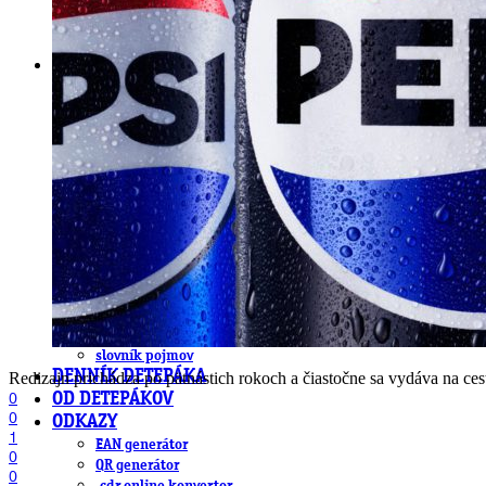
DeTePe [dtp]
ZÁKAZKY
FREE
NÁVODY
základy DTP
pre klientov
pdf, ps, acrobat, distiller
fonty, písmo, typografia
farby a color management návody
indesign
photoshop
illustrator
lightroom
OS X
office
fonty zadarmo
rozmery papiera
slovník pojmov
DENNÍK DETEPÁKA
Redizajn prichádza po pätnástich rokoch a čiastočne sa vydáva na cestu
0
OD DETEPÁKOV
0
ODKAZY
1
EAN generátor
0
QR generátor
0