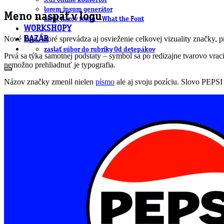
.cdr online konvertor
lorem ipsum generátor
Meno naspäť v logu
zistiť názov fontu – What the Font
WORKSHOPY
Nové logo, ktoré sprevádza aj osvieženie celkovej vizuality značky,
BAZÁR
zaslať súbor do rubriky Od detepákov
Prvá sa týka samotnej podstaty – symbol sa po redizajne tvarovo vra
nemožno prehliadnuť je typografia.
Názov značky zmenil nielen
písmo
ale aj svoju pozíciu. Slovo PEPS