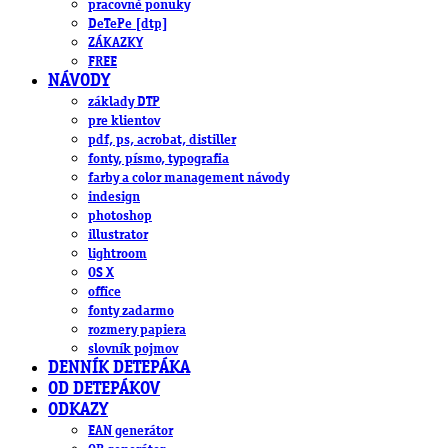
pracovné ponuky
DeTePe [dtp]
ZÁKAZKY
FREE
NÁVODY
základy DTP
pre klientov
pdf, ps, acrobat, distiller
fonty, písmo, typografia
farby a color management návody
indesign
photoshop
illustrator
lightroom
OS X
office
fonty zadarmo
rozmery papiera
slovník pojmov
DENNÍK DETEPÁKA
OD DETEPÁKOV
ODKAZY
EAN generátor