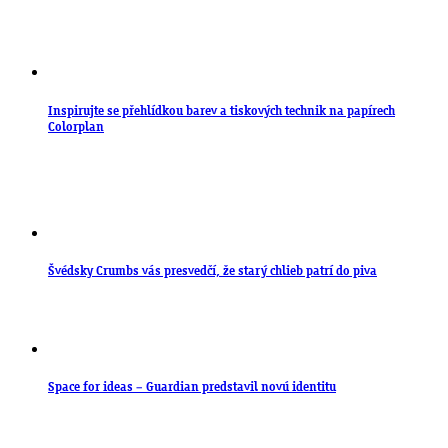
Inspirujte se přehlídkou barev a tiskových technik na papírech
Colorplan
Švédsky Crumbs vás presvedčí, že starý chlieb patrí do piva
Space for ideas – Guardian predstavil novú identitu