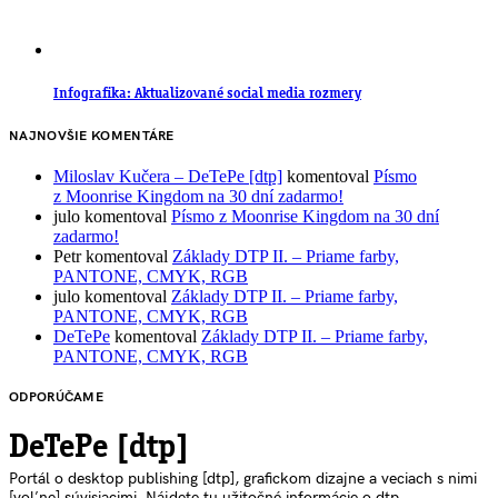
Infografika: Aktualizované social media rozmery
NAJNOVŠIE KOMENTÁRE
Miloslav Kučera – DeTePe [dtp]
komentoval
Písmo
z Moonrise Kingdom na 30 dní zadarmo!
julo
komentoval
Písmo z Moonrise Kingdom na 30 dní
zadarmo!
Petr
komentoval
Základy DTP II. – Priame farby,
PANTONE, CMYK, RGB
julo
komentoval
Základy DTP II. – Priame farby,
PANTONE, CMYK, RGB
DeTePe
komentoval
Základy DTP II. – Priame farby,
PANTONE, CMYK, RGB
ODPORÚČAME
DeTePe [dtp]
Portál o desktop publishing [dtp], grafickom dizajne a veciach s nimi
[voľne] súvisiacimi. Nájdete tu užitočné informácie o dtp,