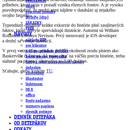
obludárium
príbehov, ktoré stoja v pozadí vzniku rôznych fontov. A je vysoko
video
pravdepodobné, že medzi nimi nájdete v databáze aj nejakého
pracovné ponuky
svojho favorita.
DeTePe [dtp]
ZÁKAZKY
Typendium obsahuje krátke exkurzie do histórie plné zaujímavých
FREE
faktov, ktoré navyše sprevádzajú ilustrácie. Autormi sú William
NÁVODY
Robinson a Robyn Nevison. Prvý menovaný je iOS developer
základy DTP
a druhý sa venuje ilustrácii.
pre klientov
V prvej verzii vám aplikácia priblíži okolnosti zrodu písiem ako
pdf, ps, acrobat, distiller
Baskerville či Futura. Ak máte chuť na väčšiu porciu histórie, treba
fonty, písmo, typografia
siahnuť po platenej alternatíve za 0,99 dolárov.
farby a color management návody
indesign
Sťahujte, alebo kupujte
TU
.
photoshop
illustrator
lightroom
OS X
office
fonty zadarmo
rozmery papiera
slovník pojmov
DENNÍK DETEPÁKA
OD DETEPÁKOV
ODKAZY