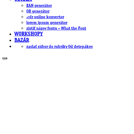
EAN generátor
QR generátor
.cdr online konvertor
lorem ipsum generátor
zistiť názov fontu – What the Font
WORKSHOPY
BAZÁR
zaslať súbor do rubriky Od detepákov