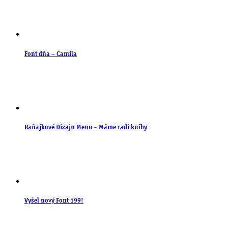
Font dňa – Camila
Raňajkové Dizajn Menu – Máme radi knihy
Vyšel nový Font 199!