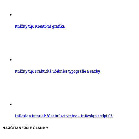
Knižný tip: Kreativní grafika
Knižný tip: Praktická učebnice typografie a sazby
InDesign tutorial: Vlastní set vrstev – InDesign script CZ
NAJČÍTANEJŠIE ČLÁNKY