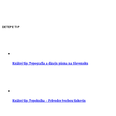
DETEPE TIP
Knižný tip: Typografia a dizajn písma na Slovensku
Knižný tip: Typokniha – Průvodce tvorbou tiskovin