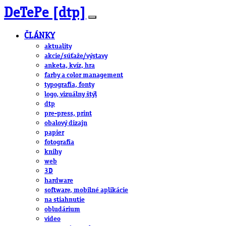
DeTePe [dtp]
ČLÁNKY
aktuality
akcie/súťaže/výstavy
anketa, kvíz, hra
farby a color management
typografia, fonty
logo, vizuálny štýl
dtp
pre-press, print
obalový dizajn
papier
fotografia
knihy
web
3D
hardware
software, mobilné aplikácie
na stiahnutie
obludárium
video