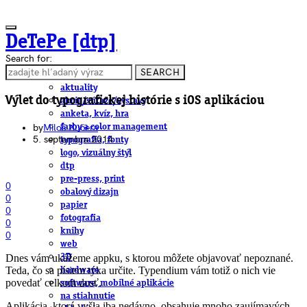
DeTePe [dtp]
Search for:
SEARCH
ČLÁNKY
aktuality
Výlet do typografickej histórie s iOS aplikáciou
akcie/súťaže/výstavy
anketa, kvíz, hra
by
Miloš Kučera
farby a color management
5. septembra 2014
typografia, fonty
logo, vizuálny štýl
dtp
pre-press, print
0
obalový dizajn
0
papier
0
fotografia
0
knihy
0
web
Dnes vám ukážeme appku, s ktorou môžete objavovať nepoznané.
3D
Teda, čo sa písiem týka určite. Typendium vám totiž o nich vie
hardware
povedať celkom dosť.
software, mobilné aplikácie
na stiahnutie
Aplikácia, ktorá vyšla iba nedávno, obsahuje mnoho zaujímavých