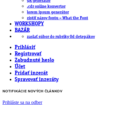
QR generátor
.cdr online konvertor
lorem ipsum generátor
zistiť názov fontu – What the Font
WORKSHOPY
BAZÁR
zaslať súbor do rubriky Od detepákov
Prihlásiť
Registrovať
Zabudnuté heslo
Účet
Pridať inzerát
Spravovať inzeráty
NOTIFIKÁCIE NOVÝCH ČLÁNKOV
Prihláste sa na odber