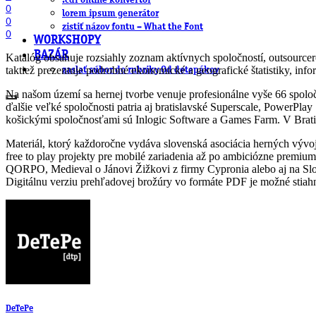
.cdr online konvertor
0
lorem ipsum generátor
0
zistiť názov fontu – What the Font
0
WORKSHOPY
BAZÁR
Katalóg obsahuje rozsiahly zoznam aktívnych spoločností, outsourcero
taktiež prezentuje podrobné ekonomické a geografické štatistiky, in
zaslať súbor do rubriky Od detepákov
Na našom území sa hernej tvorbe venuje profesionálne vyše 66 spoloč
ďalšie veľké spoločnosti patria aj bratislavské Superscale, Power
košickými spoločnosťami sú Inlogic Software a Games Farm. V Bratisla
Materiál, ktorý každoročne vydáva slovenská asociácia herných vývoj
free to play projekty pre mobilé zariadenia až po ambiciózne premium 
QORPO, Medieval o Jánovi Žižkovi z firmy Cypronia alebo aj na Slo
Digitálnu verziu prehľadovej brožúry vo formáte PDF je možné stia
DeTePe