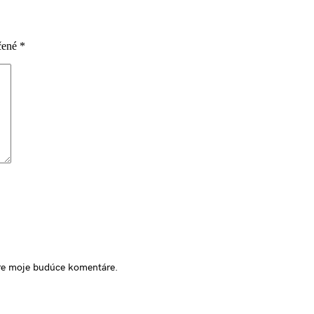
čené
*
pre moje budúce komentáre.