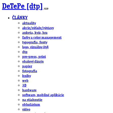
DeTePe [dtp]
ČLÁNKY
aktuality
akcie/súťaže/výstavy
anketa, kvíz, hra
farby a color management
typografia, fonty
logo, vizuálny štýl
dtp
pre-press, print
obalový dizajn
papier
fotografia
knihy
web
3D
hardware
software, mobilné aplikácie
na stiahnutie
obludárium
video