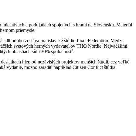
 iniciatívach a podujatiach spojených s hrami na Slovensku. Materiál
 hernom priemysle.
ás dlhodobo zostáva bratislavské štúdio Pixel Federation. Medzi
ajväčších svetových herných vydavateľov THQ Nordic. Najväčššími
tých oblastiach sídli 30% spoločností.
esiatkach hier, od nezávislých projektov menších štúdií, cez veľké
aká vydanie, možno zaradiť napríklad Citizen Conflict štúdia