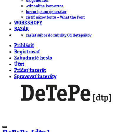
QR generátor
.cdr online konvertor
lorem ipsum generátor
zistiť názov fontu – What the Font
WORKSHOPY
BAZÁR
zaslať súbor do rubriky Od detepákov
Prihlásiť
Registrovať
Zabudnuté heslo
Účet
Pridať inzerát
Spravovať inzeráty